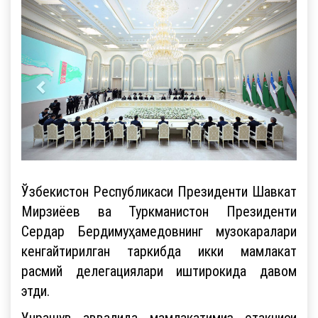
Ўзбекистон Республикаси Президенти Шавкат
Мирзиёев ва Туркманистон Президенти
Сердар Бердимуҳамедовнинг музокаралари
кенгайтирилган таркибда икки мамлакат
расмий делегациялари иштирокида давом
этди.
Учрашув аввалида мамлакатимиз етакчиси