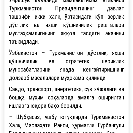
Туркманистон Президентининг давлат
ташрифи икки халқ ўртасидаги кўп асрлик
дўстлик ва яхши қўшничилик ришталари
мустаҳкамлигининг яққол тасдиғи эканини
таъкидлади.
Ўзбекистон – Туркманистон дўстлик, яхши
қўшничилик ва стратегик шериклик
муносабатларини янада кенгайтиришнинг
долзарб масалалари муҳокама қилинди.
Савдо, транспорт, энергетика, сув хўжалиги ва
бошқа муҳим соҳаларда амалга оширилган
ишларга юқори баҳо берилди.
– Шубҳасиз, ушбу ютуқларда Туркманистон
Халқ Маслаҳати Раиси, ҳурматли Гурбангули