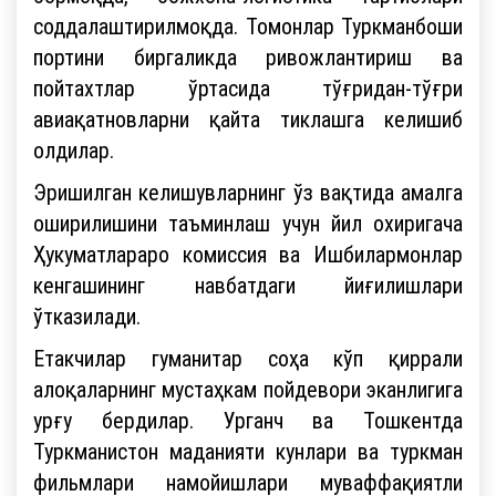
соддалаштирилмоқда. Томонлар Туркманбоши
портини биргаликда ривожлантириш ва
пойтахтлар ўртасида тўғридан-тўғри
авиақатновларни қайта тиклашга келишиб
олдилар.
Эришилган келишувларнинг ўз вақтида амалга
оширилишини таъминлаш учун йил охиригача
Ҳукуматлараро комиссия ва Ишбилармонлар
кенгашининг навбатдаги йиғилишлари
ўтказилади.
Етакчилар гуманитар соҳа кўп қиррали
алоқаларнинг мустаҳкам пойдевори эканлигига
урғу бердилар. Урганч ва Тошкентда
Туркманистон маданияти кунлари ва туркман
фильмлари намойишлари муваффақиятли