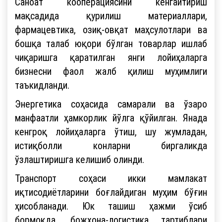
Саноат кооперациясини кенгайтириш
мақсадида қурилиш материаллари,
фармацевтика, озиқ-овқат маҳсулотлари ва
бошқа талаб юқори бўлган товарлар ишлаб
чиқаришга қаратилган янги лойиҳаларга
бизнесни фаол жалб қилиш муҳимлиги
таъкидланди.
Энергетика соҳасида самарали ва ўзаро
манфаатли ҳамкорлик йўлга қўйилган. Янада
кенгроқ лойиҳаларга ўтиш, шу жумладан,
истиқболли конларни биргаликда
ўзлаштиришга келишиб олинди.
Транспорт соҳаси икки мамлакат
иқтисодиётларини боғлайдиган муҳим бўғин
ҳисобланади. Юк ташиш ҳажми ўсиб
бормоқда, божхона-логистика тартиблари