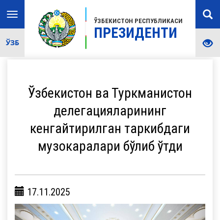
Toggle
ЎЗБЕКИСТОН РЕСПУБЛИКАСИ
navigation
ПРЕЗИДЕНТИ
ЎЗБ
Ўзбекистон ва Туркманистон
делегацияларининг
кенгайтирилган таркибдаги
музокаралари бўлиб ўтди
17.11.2025