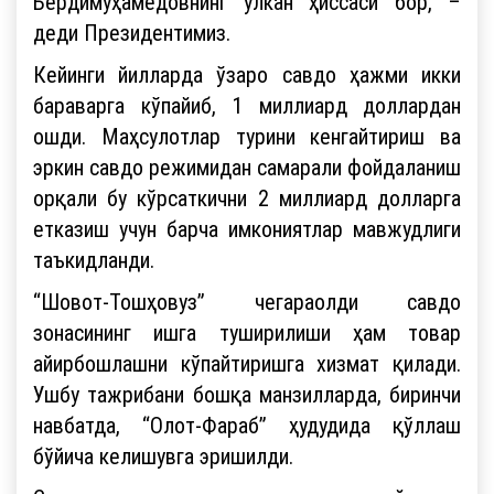
Бердимуҳамедовнинг улкан ҳиссаси бор, –
деди Президентимиз.
Кейинги йилларда ўзаро савдо ҳажми икки
бараварга кўпайиб, 1 миллиард доллардан
ошди. Маҳсулотлар турини кенгайтириш ва
эркин савдо режимидан самарали фойдаланиш
орқали бу кўрсаткични 2 миллиард долларга
етказиш учун барча имкониятлар мавжудлиги
таъкидланди.
“Шовот-Тошҳовуз” чегараолди савдо
зонасининг ишга туширилиши ҳам товар
айирбошлашни кўпайтиришга хизмат қилади.
Ушбу тажрибани бошқа манзилларда, биринчи
навбатда, “Олот-Фараб” ҳудудида қўллаш
бўйича келишувга эришилди.