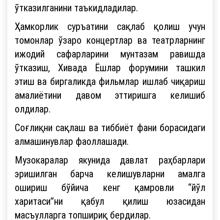
ўтказилганини таъкидладилар.
Ҳамкорлик суръатини сақлаб қолиш учун
томонлар ўзаро концертлар ва театрларнинг
ижодий сафарларини мунтазам равишда
ўтказиш, Хивада Ёшлар форумини ташкил
этиш ва биргаликда фильмлар ишлаб чиқариш
амалиётини давом эттиришга келишиб
олдилар.
Соғлиқни сақлаш ва тиббиёт фани борасидаги
алмашинувлар фаоллашади.
Музокаралар якунида давлат раҳбарлари
эришилган барча келишувларни амалга
ошириш бўйича кенг қамровли “йўл
харитаси”ни қабул қилиш юзасидан
масъулларга топшириқ бердилар.