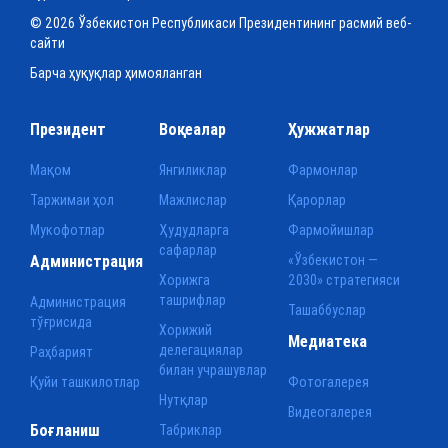
© 2026 Ўзбекистон Республикаси Президентининг расмий веб-
сайти
Барча ҳуқуқлар ҳимояланган
Президент
Воқеалар
Ҳужжатлар
Мақом
Янгиликлар
Фармонлар
Таржимаи ҳол
Мажлислар
Қарорлар
Мукофотлар
Ҳудудларга
Фармойишлар
сафарлар
Администрация
«Ўзбекистон —
Хорижга
2030» стратегияси
ташрифлар
Администрация
Ташаббуслар
тўғрисида
Хорижий
Медиатека
делегациялар
Раҳбарият
билан учрашувлар
Қуйи ташкилотлар
Фотогалерея
Нутқлар
Видеогалерея
Боғланиш
Табриклар