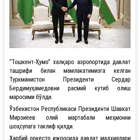
“Тошкент-Ҳумо” халқаро аэропортида давлат
ташрифи билан мамлакатимизга келган
Туркманистон Президенти Сердар
Бердимуҳамедовни расмий кутиб олиш
маросими бўлди.
Ўзбекистон Республикаси Президенти Шавкат
Мирзиёев олий мартабали меҳмонни
шоҳсупага таклиф қилди.
Ҳарбий оркестр ижросида давлат мадҳиялари