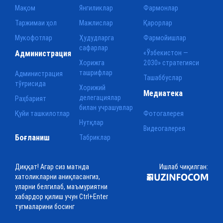
Мақом
Янгиликлар
Фармонлар
Таржимаи ҳол
Мажлислар
Қарорлар
Мукофотлар
Ҳудудларга
Фармойишлар
сафарлар
Администрация
«Ўзбекистон —
Хорижга
2030» стратегияси
ташрифлар
Администрация
Ташаббуслар
тўғрисида
Хорижий
Медиатека
делегациялар
Раҳбарият
билан учрашувлар
Қуйи ташкилотлар
Фотогалерея
Нутқлар
Видеогалерея
Боғланиш
Табриклар
Диққат! Агар сиз матнда
Ишлаб чиқилган:
хатоликларни аниқласангиз,
уларни белгилаб, маъмуриятни
хабардор қилиш учун Ctrl+Enter
тугмаларини босинг