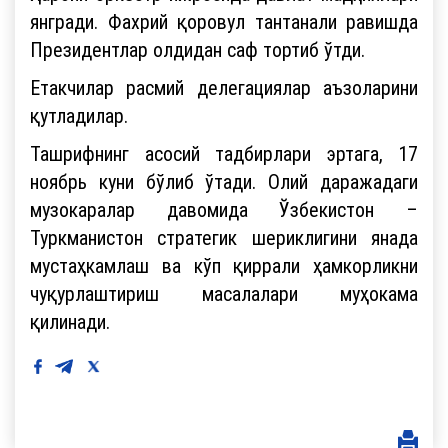
янгради. Фахрий қоровул тантанали равишда
Президентлар олдидан саф тортиб ўтди.
Етакчилар расмий делегациялар аъзоларини
қутладилар.
Ташрифнинг асосий тадбирлари эртага, 17
ноябрь куни бўлиб ўтади. Олий даражадаги
музокаралар давомида Ўзбекистон –
Туркманистон стратегик шериклигини янада
мустаҳкамлаш ва кўп қиррали ҳамкорликни
чуқурлаштириш масалалари муҳокама
қилинади.