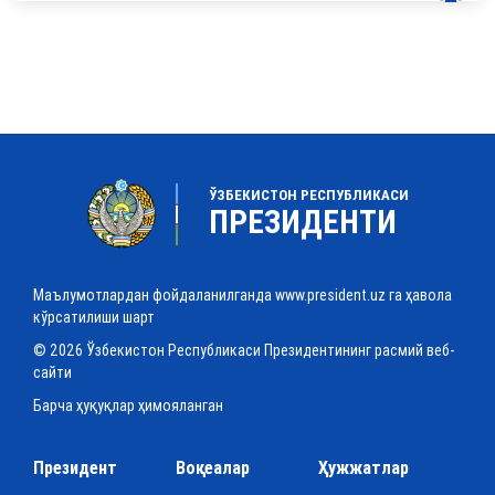
ЎЗБЕКИСТОН РЕСПУБЛИКАСИ
ПРЕЗИДЕНТИ
Маълумотлардан фойдаланилганда www.president.uz га ҳавола
кўрсатилиши шарт
© 2026 Ўзбекистон Республикаси Президентининг расмий веб-
сайти
Барча ҳуқуқлар ҳимояланган
Президент
Воқеалар
Ҳужжатлар