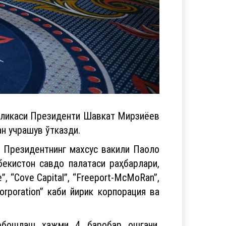
бликаси Президенти Шавкат Мирзиёев
н учрашув ўтказди.
 Президентнинг махсус вакили Паоло
екистон савдо палатаси раҳбарлари,
e”, “Cove Capital”, “Freeport-McMoRan”,
 Corporation” каби йирик корпорация ва
ирбошлаш ҳажми 4 баробар ошгани,