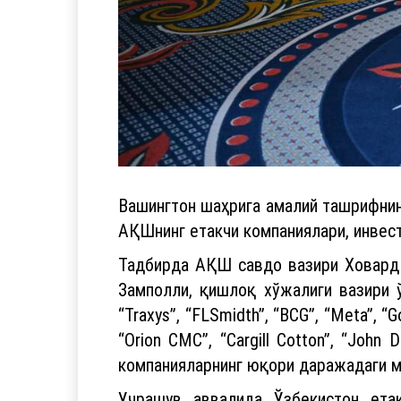
Вашингтон шаҳрига амалий ташрифни
АҚШнинг етакчи компаниялари, инвест
Тадбирда АҚШ савдо вазири Ховард 
Замполли, қишлоқ хўжалиги вазири 
“Traxys”, “FLSmidth”, “BCG”, “Meta”, “
“Orion CMC”, “Cargill Cotton”, “John 
компанияларнинг юқори даражадаги м
Учрашув аввалида Ўзбекистон ета