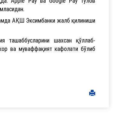
қда. Apple Pay ва Google Pay тўлов
мласидан.
 ҳамда АҚШ Эксимбанки жалб қилиниши
ия ташаббусларини шахсан қўллаб-
мкор ва муваффақият кафолати бўлиб