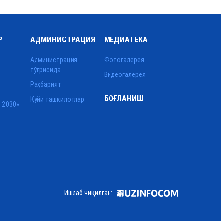
Р
АДМИНИСТРАЦИЯ
МЕДИАТЕКА
Администрация
Фотогалерея
тўғрисида
Видеогалерея
Раҳбарият
БОҒЛАНИШ
Қуйи ташкилотлар
 2030»
Ишлаб чиқилган: