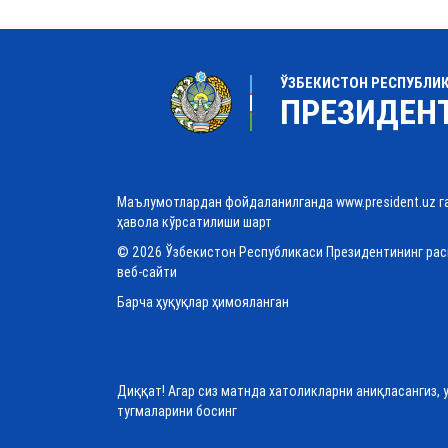
ЎЗБЕКИСТОН РЕСПУБЛИ
ПРЕЗИДЕН
Маълумотлардан фойдаланилганда www.president.uz г
ҳавола кўрсатилиши шарт
© 2026 Ўзбекистон Республикаси Президентининг ра
веб-сайти
Барча ҳуқуқлар ҳимояланган
Диққат! Агар сиз матнда хатоликларни аниқласангиз, 
тугмаларини босинг