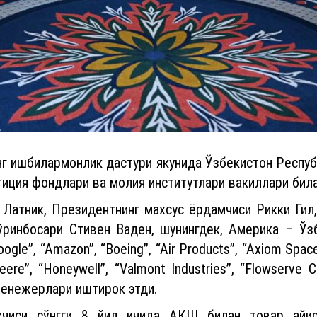
нг ишбилармонлик дастури якунида Ўзбекистон Респу
иция фондлари ва молия институтлари вакиллари била
Латник, Президентнинг махсус ёрдамчиси Рикки Гил,
ўринбосари Стивен Ваден, шунингдек, Америка – Ўзб
Google”, “Amazon”, “Boeing”, “Air Products”, “Axiom Spac
Deere”, “Honeywell”, “Valmont Industries”, “Flowserve
енежерлари иштирок этди.
кчиси сўнгги 8 йил ичида АҚШ билан товар ай