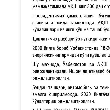
мамлакатимизда АҚШнинг 300 дан орт
Президентимиз ҳамкорликнинг бугун
эканини алоҳида таъкидлади. АҚШ
йўналишлари ва янги қўшма ташаббус
Давлатимиз раҳбари ўз нутқида икки 
2030 йилга бориб Ўзбекистонда 18-20
энергиясининг ярмидан кўпи қуёш ва 
Шу маънода, Ўзбекистон ва АҚШ у
ривожлантиради. Ишончли етказиб б
режалаштирилган.
Бундан ташқари, автомобиль ва теми
амалга оширилмоқда. 2030 йилгач
йўналтириш режалаштирилган.