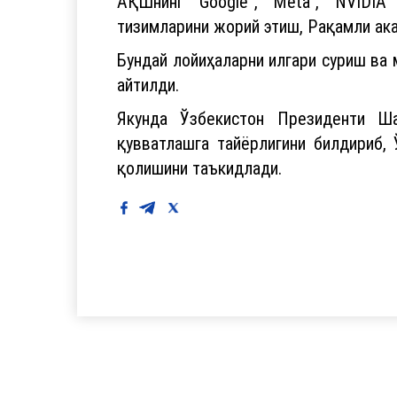
АҚШнинг “Google”, “Meta”, “NVIDIA
тизимларини жорий этиш, Рақамли ак
Бундай лойиҳаларни илгари суриш ва
айтилди.
Якунда Ўзбекистон Президенти Ша
қувватлашга тайёрлигини билдириб,
қолишини таъкидлади.