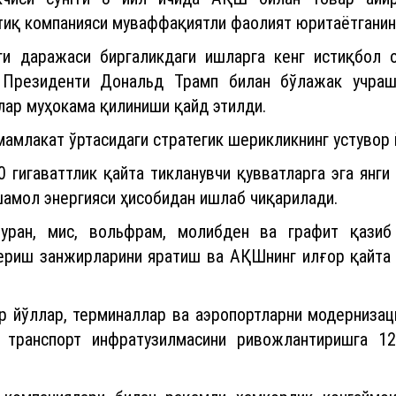
иқ компанияси муваффақиятли фаолият юритаётганин
ги даражаси биргаликдаги ишларга кенг истиқбол 
 Президенти Дональд Трамп билан бўлажак учрашу
лар муҳокама қилиниши қайд этилди.
мамлакат ўртасидаги стратегик шерикликнинг устувор 
 гигаваттлик қайта тикланувчи қувватларга эга янги
шамол энергияси ҳисобидан ишлаб чиқарилади.
ран, мис, вольфрам, молибден ва графит қази
ериш занжирларини яратиш ва АҚШнинг илғор қайта
р йўллар, терминаллар ва аэропортларни модернизац
а транспорт инфратузилмасини ривожлантиришга 1