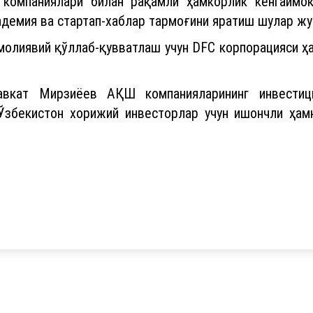
” компаниялари билан рақамли ҳамкорлик кенгаймо
адемия ва стартап-хаблар тармоғини яратиш шулар жу
 молиявий қўллаб-қувватлаш учун DFC корпорацияси
вкат Мирзиёев АҚШ компанияларининг инвестиц
 Ўзбекистон хорижий инвесторлар учун ишончли ҳа