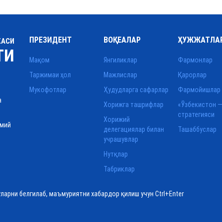
ПРЕЗИДЕНТ
ВОҚЕАЛАР
ҲУЖЖАТЛА
КАСИ
ТИ
Мақом
Янгиликлар
Фармонлар
Таржимаи ҳол
Мажлислар
Қарорлар
Мукофотлар
Ҳудудларга сафарлар
Фармойишлар
а
Хорижга ташрифлар
«Ўзбекистон —
стратегияси
Хорижий
смий
делегациялар билан
Ташаббуслар
учрашувлар
Нутқлар
Табриклар
уларни белгилаб, маъмуриятни хабардор қилиш учун Ctrl+Enter