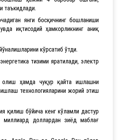
и таъкидлади.
очадиган янги босқичнинг бошланиши
вда иқтисодий ҳамкорликнинг аниқ
йўналишларини кўрсатиб ўтди.
 энергетика тизими яратилади, электр
б олиш ҳамда чуқур қайта ишлашни
 ишлаш технологияларини жорий этиш
ия қилиш бўйича кенг кўламли дастур
2 миллиард доллардан зиёд маблағ