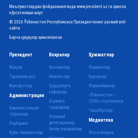
Маълумотлардан фойдаланилганда www.president.uz га ҳавола
кўрсатилиши шарт
© 2026 Ўзбекистон Республикаси Президентининг расмий веб-
сайти
Барча ҳуқуқлар ҳимояланган
Президент
Воқеалар
Ҳужжатлар
Мақом
Янгиликлар
Фармонлар
Таржимаи ҳол
Мажлислар
Қарорлар
Мукофотлар
Ҳудудларга
Фармойишлар
сафарлар
Администрация
«Ўзбекистон —
Хорижга
2030» стратегияси
ташрифлар
Администрация
Ташаббуслар
тўғрисида
Хорижий
Медиатека
делегациялар
Раҳбарият
билан учрашувлар
Қуйи ташкилотлар
Фотогалерея
Нутқлар