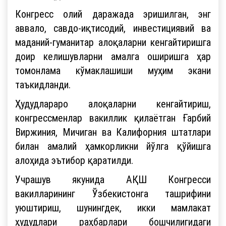
Конгресс олий даражада эришилган, энг
аввало, савдо-иқтисодий, инвестициявий ва
маданий-гуманитар алоқаларни кенгайтиришга
доир келишувларни амалга оширишга ҳар
томонлама кўмаклашиши муҳим экани
таъкидланди.
Ҳудудлараро алоқаларни кенгайтириш,
конгрессменлар вакиллик қилаётган Ғарбий
Виржиния, Мичиган ва Калифорния штатлари
билан амалий ҳамкорликни йўлга қўйишга
алоҳида эътибор қаратилди.
Учрашув якунида АҚШ Конгресси
вакилларининг Ўзбекистонга ташрифини
уюштириш, шунингдек, икки мамлакат
ҳудудлари раҳбарлари бошчилигидаги