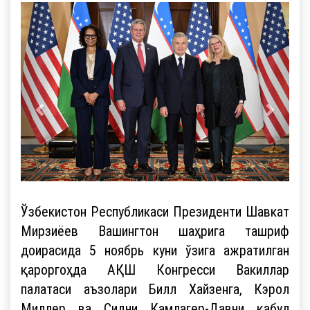
Ўзбекистон Республикаси Президенти Шавкат
Мирзиёев Вашингтон шаҳрига ташриф
доирасида 5 ноябрь куни ўзига ажратилган
қароргоҳда АҚШ Конгресси Вакиллар
палатаси аъзолари Билл Хайзенга, Кэрол
Миллер ва Сидни Камлагер-Давни қабул