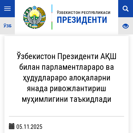
Toggle
ЎЗБЕКИСТОН РЕСПУБЛИКАСИ
navigation
ПРЕЗИДЕНТИ
ЎЗБ
Ўзбекистон Президенти АҚШ
билан парламентлараро ва
ҳудудлараро алоқаларни
янада ривожлантириш
муҳимлигини таъкидлади
05.11.2025