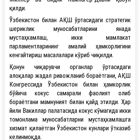
қилди.
Ўзбекистон билан АҚШ ўртасидаги стратегик
шериклик муносабатларини янада
мустаҳкамлаш, икки мамлакат
парламентларининг амалий ҳамкорлигини
кенгайтириш масалалари кўриб чиқилди.
Қонун чиқарувчи органлар ўртасидаги
алоқалар жадал ривожланиб бораётгани, АҚШ
Конгрессида Ўзбекистон билан ҳамкорлик
бўйича кокус самарали фаолият олиб
бораётгани мамнуният билан қайд этилди. Ҳар
йили Вакиллар палатасида кокус кўмагида икки
томонлама муносабатларни мустаҳкамлашга
хизмат қилаётган Ўзбекистон кунлари ўтказиб
келинмоқда.