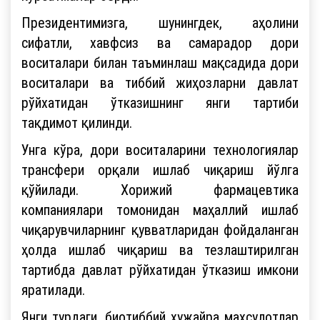
Президентимизга, шунингдек, аҳолини
сифатли, хавфсиз ва самарадор дори
воситалари билан таъминлаш мақсадида дори
воситалари ва тиббий жиҳозларни давлат
рўйхатидан ўтказишнинг янги тартиби
тақдимот қилинди.
Унга кўра, дори воситаларини технологиялар
трансфери орқали ишлаб чиқариш йўлга
қўйилади. Хорижий фармацевтика
компаниялари томонидан маҳаллий ишлаб
чиқарувчиларнинг қувватларидан фойдаланган
ҳолда ишлаб чиқариш ва тезлаштирилган
тартибда давлат рўйхатидан ўтказиш имкони
яратилади.
Янги турдаги, биотиббий ҳужайра маҳсулотлар