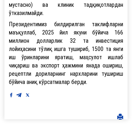
мустасно) ва клиник тадқиқотлардан
ўтказилмайди.
Президентимиз билдирилган таклифларни
маъқуллаб, 2025 йил якуни бўйича 166
миллион долларлик 32 та инвестиция
лойиҳасини тўлиқ ишга тушириб, 1500 та янги
иш ўринларини яратиш, маҳсулот ишлаб
чиқариш ва экспорт ҳажмини янада ошириш,
рецептли дориларнинг нархларини тушириш
бўйича аниқ кўрсатмалар берди.