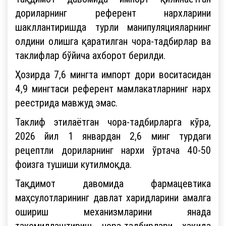
дориларнинг референт нархларини
шакллантиришда турли манипуляцияларнинг
олдини олишга қаратилган чора-тадбирлар ва
таклифлар бўйича ахборот берилди.
Ҳозирда 7,6 мингта импорт дори воситасидан
4,9 мингтаси референт мамлакатларнинг нарх
реестрида мавжуд эмас.
Таклиф этилаётган чора-тадбирларга кўра,
2026 йил 1 январдан 2,6 минг турдаги
рецептли дориларнинг нархи ўртача 40-50
фоизга тушиши кутилмоқда.
Тақдимот давомида фармацевтика
маҳсулотларининг давлат харидларини амалга
ошириш механизмларини янада
такомиллаштириш чора-тадбирлари ҳақида