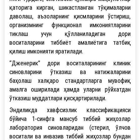
қаторига кирган, шикастланган тўқималарни
даволаш, аъзоларнинг қисмларини ўстириш,
организмнинг функционал имкониятларини
тиклаш учун қўлланиладиган дори
воситаларини тиббиёт амалиётига татбиқ
қилиш имконияти яратилади.
“Дженерик” дори воситаларининг клиник
синовларини ўтказиш ва натижаларини
баҳолаш халқаро стандартларга мувофиқ
амалга оширилади ҳамда уларни рўйхатдан
ўтказиш муддатлари қисқартирилади.
Эндиликда хавфсизлик классификацияси
бўйича 1-синфга мансуб тиббий жиҳозлар
лаборатория синовларидан (стерил, ўлчов
воситали ва инвазив тиббий жиҳозлар бундан