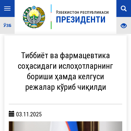
Toggle
ЎЗБЕКИСТОН РЕСПУБЛИКАСИ
navigation
ПРЕЗИДЕНТИ
ЎЗБ
Тиббиёт ва фармацевтика
соҳасидаги ислоҳотларнинг
бориши ҳамда келгуси
режалар кўриб чиқилди
03.11.2025