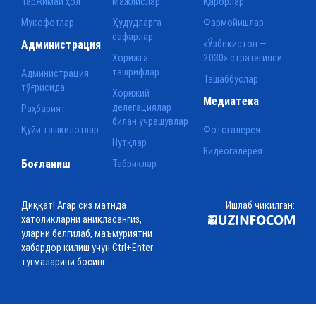
Таржимаи ҳол
Мажлислар
Қарорлар
Мукофотлар
Ҳудудларга
Фармойишлар
сафарлар
Администрация
«Ўзбекистон —
Хорижга
2030» стратегияси
ташрифлар
Администрация
Ташаббуслар
тўғрисида
Хорижий
Медиатека
делегациялар
Раҳбарият
билан учрашувлар
Қуйи ташкилотлар
Фотогалерея
Нутқлар
Видеогалерея
Боғланиш
Табриклар
Диққат! Агар сиз матнда
Ишлаб чиқилган:
хатоликларни аниқласангиз,
уларни белгилаб, маъмуриятни
хабардор қилиш учун Ctrl+Enter
тугмаларини босинг