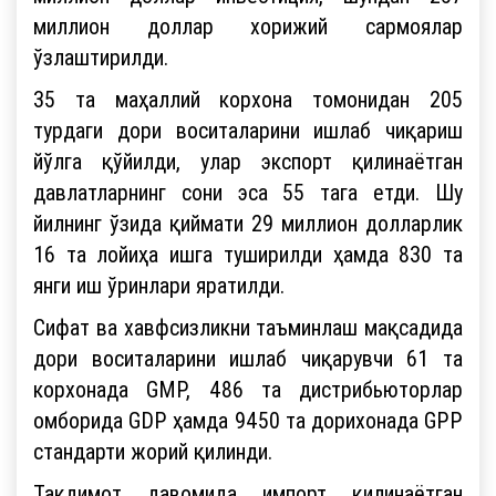
миллион доллар хорижий сармоялар
ўзлаштирилди.
35 та маҳаллий корхона томонидан 205
турдаги дори воситаларини ишлаб чиқариш
йўлга қўйилди, улар экспорт қилинаётган
давлатларнинг сони эса 55 тага етди. Шу
йилнинг ўзида қиймати 29 миллион долларлик
16 та лойиҳа ишга туширилди ҳамда 830 та
янги иш ўринлари яратилди.
Сифат ва хавфсизликни таъминлаш мақсадида
дори воситаларини ишлаб чиқарувчи 61 та
корхонада GMP, 486 та дистрибьюторлар
омборида GDP ҳамда 9450 та дорихонада GPP
стандарти жорий қилинди.
Тақдимот давомида импорт қилинаётган