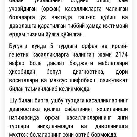
учрайдиган (орфан) касалликларга чалинган
болаларга ўз вақтида ташхис қўйиш ва
даволашга қаратилган тиббий ҳамда ижтимоий
ёрдам тизими йўлга қўйилган.
Бугунги кунда 5 турдаги орфан ва ирсий-
генетик касалликларга чалинган жами 2174
нафар бола давлат бюджети маблағлари
ҳисобидан бепул диагностика, дори
воситалари ва махсус шифобахш озиқ-овқат
билан таъминланиб келинмоқда.
Шу билан бирга, ушбу турдаги касалликларнинг
диагностика қилиш сифатининг яхшиланиши
натижасида орфан касалликларининг янги
турлари аниқланмоқда ва даволанишга
муҳтож болаларнинг сони ортиб бормоқда.