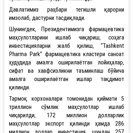
Давлатимиз раҳбари тегишли қарорни
имзолаб, дастурни тасдиқлади.
Шунингдек, Президентимизга фармацевтика
маҳсулотларини ишлаб чиқариш, соҳага
инвестицияларни жалб қилиш, “Tashkent
Pharma Park” фармацевтика кластери саноат
ҳудудида амалга оширилаётган лойиҳалар,
сифат ва хавфсизликни таъминлаш бўйича
амалга оширилаётган ишлар тақдимот
қилинди.
Тармоқ корхоналари томонидан қиймати 5
триллион сўмлик маҳсулотлар ишлаб
чиқарилди, 172 миллион долларлик
маҳсулотлар экспорт қилинди ҳамда 286
миллион доллар инвестиция, шундан 257