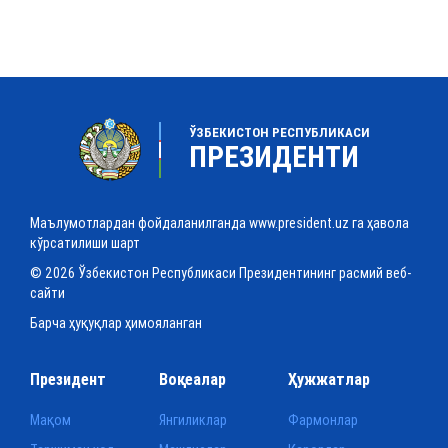
ЎЗБЕКИСТОН РЕСПУБЛИКАСИ
ПРЕЗИДЕНТИ
Маълумотлардан фойдаланилганда www.president.uz га ҳавола
кўрсатилиши шарт
© 2026 Ўзбекистон Республикаси Президентининг расмий веб-
сайти
Барча ҳуқуқлар ҳимояланган
Президент
Воқеалар
Ҳужжатлар
Мақом
Янгиликлар
Фармонлар