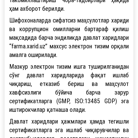
ҳам ахборот берилди.
Шифохоналарда сифатсиз маҳсулотлар хариди
ва коррупцион омилларни бартараф қилиш
мақсадида барча эндиликда давлат харидлари
“farma.xarid.uz” махсус электрон тизим орқали
амалга оширилади.
Мазкур электрон тизим ишга туширилганидан
сўнг давлат харидларида фақат ишлаб
чиқариш, етказиб бериш ва маҳсулот
хавфсизлиги бўйича барча зарур
сертификатларга (GMP, ISO:13485 GDP) эга
иштирокчилар қатнаша олади.
Давлат харидлари ҳажмлари ҳамда тегишли
сертификатларга эга ишлаб чиқарувчилар ва