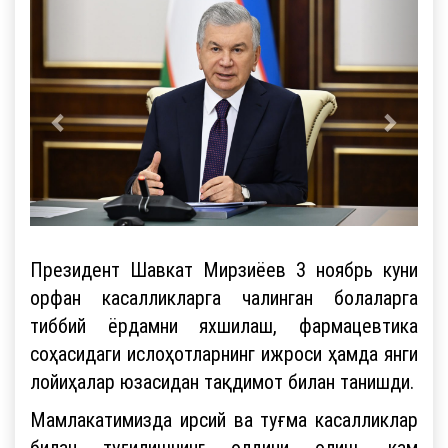
Президент Шавкат Мирзиёев 3 ноябрь куни
орфан касалликларга чалинган болаларга
тиббий ёрдамни яхшилаш, фармацевтика
соҳасидаги ислоҳотларнинг ижроси ҳамда янги
лойиҳалар юзасидан тақдимот билан танишди.
Мамлакатимизда ирсий ва туғма касалликлар
билан туғилишнинг олдини олиш, кам