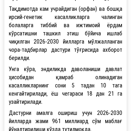
Тақдимотда кам учрайдиган (орфан) ва бошқа
ирсий-генетик касалликларга чалинган
болаларга тиббий ва ижтимоий ёрдам
кўрсатишни ташкил этиш бўйича ишлаб
чиқилган 2026-2030 йилларга мўлжалланган
чора-тадбирлар дастури тўғрисида ахборот
берилди.
Унга кўра, эндиликда даволаниши давлат
ҳисобидан қамраб олинадиган
касалликларнинг сони 5 тадан 10 тага
кенгайтирилади, ёш чегараси 18 дан 21 га
узайтирилади.
Дастурни амалга ошириш учун 2026-2030
йилларда жами 961 миллиард сўм маблағ
йўналтирилиши кўзда тутилмоқда.