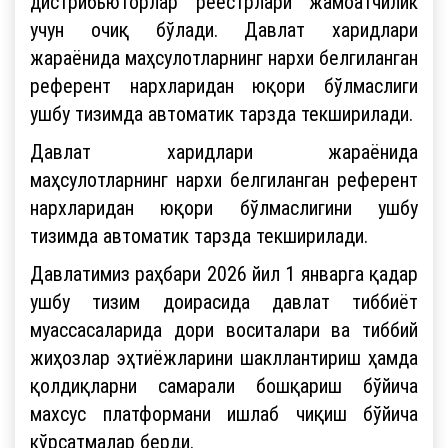
дистрибьюторлар реестрлари жамоатчилик
учун очиқ бўлади. Давлат харидлари
жараёнида маҳсулотларнинг нархи белгиланган
референт нархларидан юқори бўлмаслиги
ушбу тизимда автоматик тарзда текширилади.
Давлат харидлари жараёнида
маҳсулотларнинг нархи белгиланган референт
нархларидан юқори бўлмаслигини ушбу
тизимда автоматик тарзда текширилади.
Давлатимиз раҳбари 2026 йил 1 январга қадар
ушбу тизим доирасида давлат тиббиёт
муассасаларида дори воситалари ва тиббий
жиҳозлар эҳтиёжларини шакллантириш ҳамда
қолдиқларни самарали бошқариш бўйича
махсус платформани ишлаб чиқиш бўйича
кўрсатмалар берди.