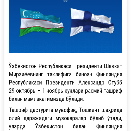
Ўзбекистон Республикаси Президенти Шавкат
Мирзиёевнинг таклифига биноан Финляндия
Республикаси Президенти Александр Стубб
29 октябрь – 1 ноябрь кунлари расмий ташриф
билан мамлакатимизда бўлади.
Ташриф дастурига мувофиқ, Тошкент шаҳрида
олий даражадаги музокаралар бўлиб ўтади,
уларда Ўзбекистон билан Финляндия