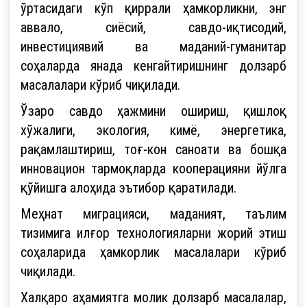
ўртасидаги кўп қиррали ҳамкорликни, энг
аввало, сиёсий, савдо-иқтисодий,
инвестициявий ва маданий-гуманитар
соҳаларда янада кенгайтиришнинг долзарб
масалалари кўриб чиқилади.
Ўзаро савдо ҳажмини ошириш, қишлоқ
хўжалиги, экология, кимё, энергетика,
рақамлаштириш, тоғ-кон саноати ва бошқа
инновацион тармоқларда кооперацияни йўлга
қўйишга алоҳида эътибор қаратилади.
Меҳнат миграцияси, маданият, таълим
тизимига илғор технологияларни жорий этиш
соҳаларида ҳамкорлик масалалари кўриб
чиқилади.
Халқаро аҳамиятга молик долзарб масалалар,