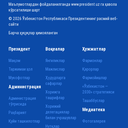
Маълумотлардан фойдаланилганда www.president.uz га ҳавола
кўрсатилиши шарт
© 2026 Ўзбекистон Республикаси Президентининг расмий веб-
сайти
Барча ҳуқуқлар ҳимояланган
Президент
Воқеалар
Ҳужжатлар
Мақом
Янгиликлар
Фармонлар
Таржимаи ҳол
Мажлислар
Қарорлар
Мукофотлар
Ҳудудларга
Фармойишлар
сафарлар
Администрация
«Ўзбекистон —
Хорижга
2030» стратегияси
ташрифлар
Администрация
Ташаббуслар
тўғрисида
Хорижий
Медиатека
делегациялар
Раҳбарият
билан учрашувлар
Қуйи ташкилотлар
Фотогалерея
Нутқлар