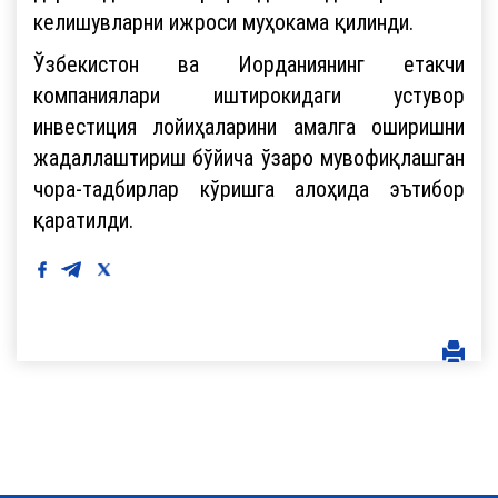
келишувларни ижроси муҳокама қилинди.
Ўзбекистон ва Иорданиянинг етакчи
компаниялари иштирокидаги устувор
инвестиция лойиҳаларини амалга оширишни
жадаллаштириш бўйича ўзаро мувофиқлашган
чора-тадбирлар кўришга алоҳида эътибор
қаратилди.