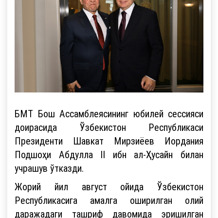
БМТ Бош Ассамблеясининг юбилей сессияси
доирасида Ўзбекистон Республикаси
Президенти Шавкат Мирзиёев Иордания
Подшоҳи Абдулла II ибн ал-Ҳусайн билан
учрашув ўтказди.
Жорий йил август ойида Ўзбекистон
Республикасига амалга оширилган олий
даражадаги ташриф давомида эришилган