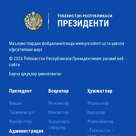
ЎЗБЕКИСТОН РЕСПУБЛИКАСИ
ПРЕЗИДЕНТИ
Маълумотлардан фойдаланилганда www.president.uz га ҳавола
кўрсатилиши шарт
© 2026 Ўзбекистон Республикаси Президентининг расмий веб-
сайти
Барча ҳуқуқлар ҳимояланган
Президент
Воқеалар
Ҳужжатлар
Мақом
Янгиликлар
Фармонлар
Таржимаи ҳол
Мажлислар
Қарорлар
Мукофотлар
Ҳудудларга
Фармойишлар
сафарлар
Администрация
«Ўзбекистон —