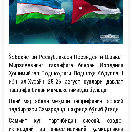
Ўзбекистон Республикаси Президенти Шавкат
Мирзиёевнинг таклифига биноан Иордания
Ҳошимийлар Подшоҳлиги Подшоҳи Абдулла II
ибн ал-Ҳусайн 25-26 август кунлари давлат
ташрифи билан мамлакатимизда бўлади.
Олий мартабали меҳмон ташрифининг асосий
тадбирлари Самарқанд шаҳрида бўлиб ўтади.
Саммит кун тартибидан сиёсий, савдо-
иқтисодий ва инвестициявий ҳамкорликни