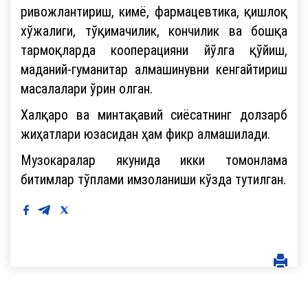
ривожлантириш, кимё, фармацевтика, қишлоқ
хўжалиги, тўқимачилик, кончилик ва бошқа
тармоқларда кооперацияни йўлга қўйиш,
маданий-гуманитар алмашинувни кенгайтириш
масалалари ўрин олган.
Халқаро ва минтақавий сиёсатнинг долзарб
жиҳатлари юзасидан ҳам фикр алмашилади.
Музокаралар якунида икки томонлама
битимлар тўплами имзоланиши кўзда тутилган.