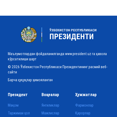
ЎЗБЕКИСТОН РЕСПУБЛИКАСИ
ПРЕЗИДЕНТИ
Маълумотлардан фойдаланилганда www.president.uz га ҳавола
кўрсатилиши шарт
© 2026 Ўзбекистон Республикаси Президентининг расмий веб-
сайти
Барча ҳуқуқлар ҳимояланган
Президент
Воқеалар
Ҳужжатлар
Мақом
Янгиликлар
Фармонлар
Таржимаи ҳол
Мажлислар
Қарорлар