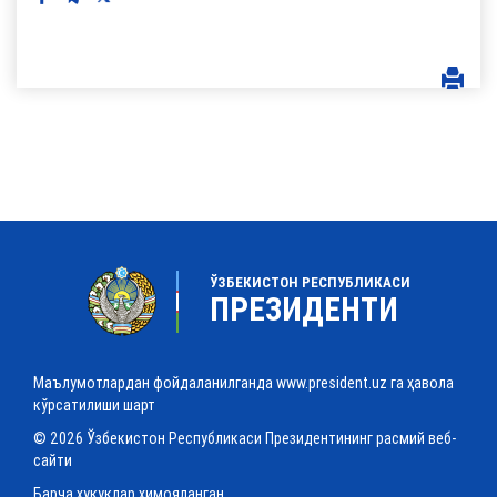
ЎЗБЕКИСТОН РЕСПУБЛИКАСИ
ПРЕЗИДЕНТИ
Маълумотлардан фойдаланилганда www.president.uz га ҳавола
кўрсатилиши шарт
© 2026 Ўзбекистон Республикаси Президентининг расмий веб-
сайти
Барча ҳуқуқлар ҳимояланган