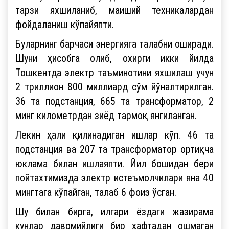
тарзи яхшиланиб, маиший техникалардан
фойдаланиш кўпайяпти.
Буларнинг барчаси энергияга талабни оширади.
Шуни ҳисобга олиб, охирги икки йилда
Тошкентда электр таъминотини яхшилаш учун
2 триллион 800 миллиард сўм йўналтирилган.
36 та подстанция, 665 та трансформатор, 2
минг километрдан зиёд тармоқ янгиланган.
Лекин ҳали қилинадиган ишлар кўп. 46 та
подстанция ва 207 та трансформатор ортиқча
юклама билан ишлаяпти. Йил бошидан бери
пойтахтимизда электр истеъмолчилари яна 40
мингтага кўпайган, талаб 6 фоиз ўсган.
Шу билан бирга, илгари ёздаги жазирама
кунлар давомийлиги бир ҳафтадан ошмаган