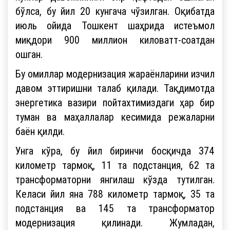
бўлса, бу йил 20 кунгача чўзилган. Оқибатда
июль ойида Тошкент шаҳрида истеъмол
миқдори 900 миллион киловатт-соатдан
ошган.
Бу омиллар модернизация жараёнларини изчил
давом эттиришни талаб қилади. Тақдимотда
энергетика вазири пойтахтимиздаги ҳар бир
туман ва маҳаллалар кесимида режаларни
баён қилди.
Унга кўра, бу йил биринчи босқичда 374
километр тармоқ, 11 та подстанция, 62 та
трансформаторни янгилаш кўзда тутилган.
Келаси йил яна 788 километр тармоқ, 35 та
подстанция ва 145 та трансформатор
модернизация қилинади. Жумладан,