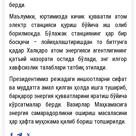
берди.
Маълумки, юртимизда кичик қувватли атом
электр станцияси қуриш бўйича иш олиб
борилмоқда. Бўлажак станциянинг ҳар бир
босқичи – лойиҳалаштиришдан то битгунга
қадар Халқаро атом энергияси агентлигининг
қатъий назорати остида бўлади, энг илғор
хавфсизлик талаблари татбиқ этилади.
Президентимиз режадаги иншоотларни сифат
ва муддатга амал қилган ҳолда ишга тушириб,
барқарор энергия қувватларини яратиш бўйича
кўрсатмалар берди. Вазирлар Маҳкамасига
энергия самарадорликни ошириш масаласини
ҳар ҳафта муҳокама қилиб бориш топширилди.