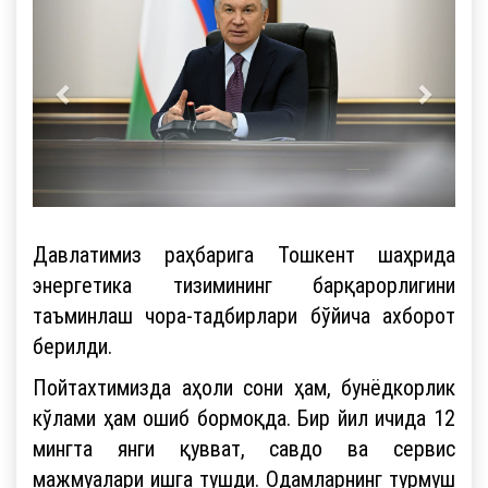
Давлатимиз раҳбарига Тошкент шаҳрида
энергетика тизимининг барқарорлигини
таъминлаш чора-тадбирлари бўйича ахборот
берилди.
Пойтахтимизда аҳоли сони ҳам, бунёдкорлик
кўлами ҳам ошиб бормоқда. Бир йил ичида 12
мингта янги қувват, савдо ва сервис
мажмуалари ишга тушди. Одамларнинг турмуш