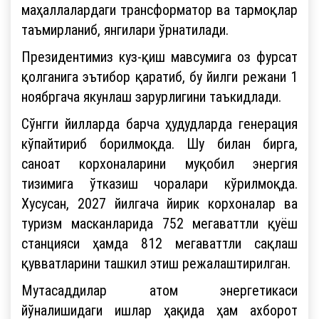
маҳаллалардаги трансформатор ва тармоқлар
таъмирланиб, янгилари ўрнатилади.
Президентимиз куз-қиш мавсумига оз фурсат
қолганига эътибор қаратиб, бу йилги режани 1
ноябргача якунлаш зарурлигини таъкидлади.
Сўнгги йилларда барча ҳудудларда генерация
кўпайтириб борилмоқда. Шу билан бирга,
саноат корхоналарини муқобил энергия
тизимига ўтказиш чоралари кўрилмоқда.
Хусусан, 2027 йилгача йирик корхоналар ва
туризм масканларида 752 мегаваттли қуёш
станцияси ҳамда 812 мегаваттли сақлаш
қувватларини ташкил этиш режалаштирилган.
Мутасаддилар атом энергетикаси
йўналишидаги ишлар ҳақида ҳам ахборот