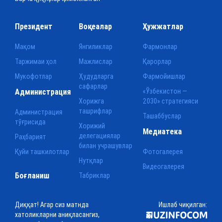
Президент
Воқеалар
Ҳужжатлар
Мақом
Янгиликлар
Фармонлар
Таржимаи ҳол
Мажлислар
Қарорлар
Мукофотлар
Ҳудудларга
Фармойишлар
сафарлар
Администрация
«Ўзбекистон —
Хорижга
2030» стратегияси
ташрифлар
Администрация
Ташаббуслар
тўғрисида
Хорижий
Медиатека
делегациялар
Раҳбарият
билан учрашувлар
Қуйи ташкилотлар
Фотогалерея
Нутқлар
Видеогалерея
Боғланиш
Табриклар
Диққат! Агар сиз матнда
Ишлаб чиқилган:
хатоликларни аниқласангиз,