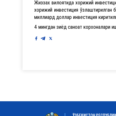
Жиззах вилоятида хорижий инвестици
хорижий инвестиция ўзлаштирилган бў
миллиард доллар инвестиция киритилг
4 мингдан зиёд саноат корхоналари иш
ЎЗБЕКИСТОН РЕСПУБЛИ