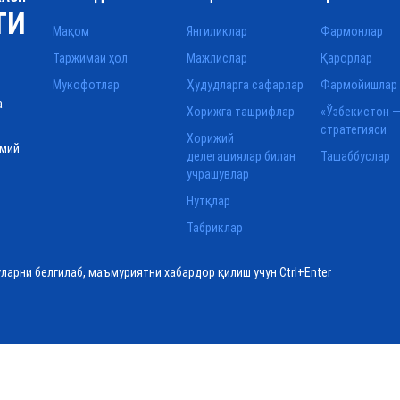
ТИ
Мақом
Янгиликлар
Фармонлар
Таржимаи ҳол
Мажлислар
Қарорлар
Мукофотлар
Ҳудудларга сафарлар
Фармойишлар
а
Хорижга ташрифлар
«Ўзбекистон —
стратегияси
Хорижий
смий
делегациялар билан
Ташаббуслар
учрашувлар
Нутқлар
Табриклар
уларни белгилаб, маъмуриятни хабардор қилиш учун Ctrl+Enter