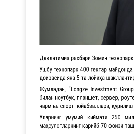
Давлатимиз раҳбари Зомин технопарк
Ушбу технопарк 400 гектар майдонда 
доирасида яна 5 та лойиҳа шаклланти
Жумладан, “Longze Investment Group
билан ноутбук, планшет, сервер, роу
чарм ва спорт пойабзаллари, қурилиш
Уларнинг умумий қиймати 250 мил
маҳсулотларнинг қарийб 70 фоизи та