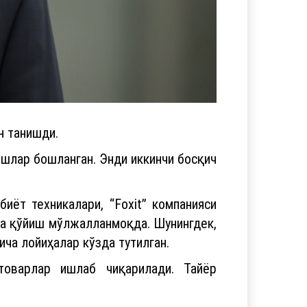
н танишди.
ишлар бошланган. Энди иккинчи босқич
иёт техникалари, “Foxit” компанияси
лга қўйиш мўлжалланмоқда. Шунингдек,
ича лойиҳалар кўзда тутилган.
товарлар ишлаб чиқарилади. Тайёр