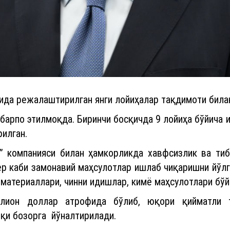
ида режалаштирилган янги лойиҳалар тақдимоти била
барпо этилмоқда. Биринчи босқичда 9 лойиҳа бўйича 
рилган.
” компанияси билан ҳамкорликда хавфсизлик ва тибб
тер каби замонавий маҳсулотлар ишлаб чиқаришни йў
 материаллари, чинни идишлар, кимё маҳсулотлари бўй
лион доллар атрофида бўлиб, юқори қийматли 
шқи бозорга йўналтирилади.