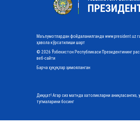
ПРЕЗИДЕН
Маълумотлардан фойдаланилганда www.president.uz г
ҳавола кўрсатилиши шарт
© 2026 Ўзбекистон Республикаси Президентининг ра
веб-сайти
Барча ҳуқуқлар ҳимояланган
Диққат! Агар сиз матнда хатоликларни аниқласангиз, 
тугмаларини босинг