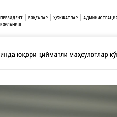
ПРЕЗИДЕНТ
ВОҚЕАЛАР
ҲУЖЖАТЛАР
АДМИНИСТРАЦИ
БОҒЛАНИШ
инда юқори қийматли маҳсулотлар кў