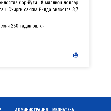
вилоятда бор-йўғи 18 миллион доллар
ан. Охирги саккиз йилда вилоятга 3,7
сони 260 тадан ошган.
Р
АДМИНИСТРАЦИЯ
МЕДИАТЕКА