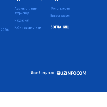
Администрация
Фотогалерея
тўғрисида
Видеогалерея
Раҳбарият
БОҒЛАНИШ
Қуйи ташкилотлар
 2030»
Ишлаб чиқилган: