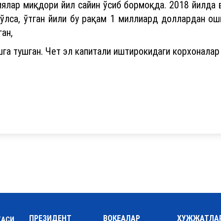
ялар миқдори йил сайин ўсиб бормоқда. 2018 йилда 
лса, ўтган йили бу рақам 1 миллиард доллардан ошг
ан,
га тушган. Чет эл капитали иштирокидаги корхоналар 
ПРЕЗИДЕНТ
ВОҚЕАЛАР
ҲУЖЖАТЛА
КАСИ