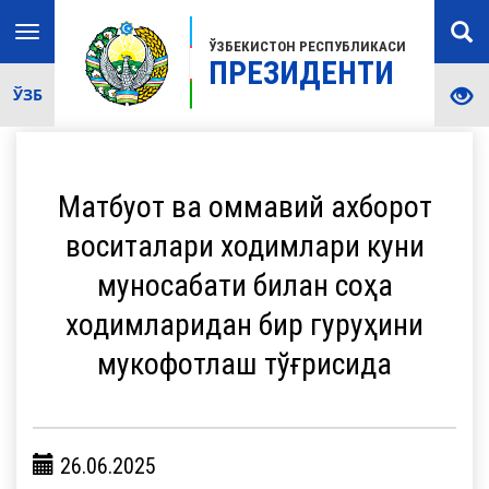
Toggle
ЎЗБЕКИСТОН РЕСПУБЛИКАСИ
navigation
ПРЕЗИДЕНТИ
ЎЗБ
Матбуот ва оммавий ахборот
воситалари ходимлари куни
муносабати билан соҳа
ходимларидан бир гуруҳини
мукофотлаш тўғрисида
26.06.2025