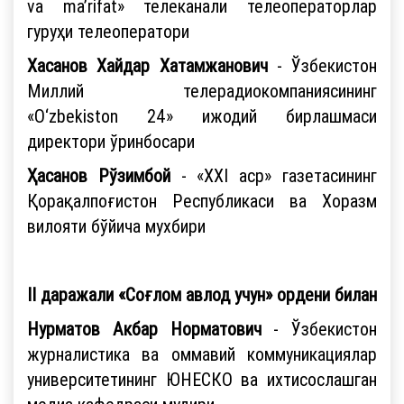
va ma’rifat» телеканали телеоператорлар
гуруҳи телеоператори
Хасанов Хайдар Хатамжанович
- Ўзбекистон
Миллий телерадиокомпаниясининг
«O‘zbekiston 24» ижодий бирлашмаси
директори ўринбосари
Ҳасанов Рўзимбой
- «ХХI аср» газетасининг
Қорақалпоғистон Республикаси ва Хоразм
вилояти бўйича мухбири
II даражали «Соғлом авлод учун» ордени билан
Нурматов Акбар Норматович
- Ўзбекистон
журналистика ва оммавий коммуникациялар
университетининг ЮНЕСКО ва ихтисослашган