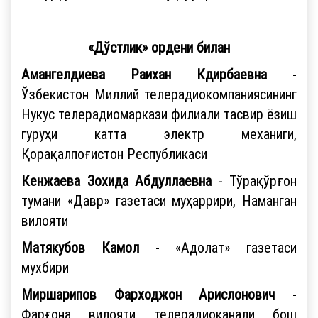
«Дўстлик» ордени билан
Амангелдиева Раихан Кдирбаевна
-
Ўзбекистон Миллий телерадиокомпаниясининг
Нукус телерадиомаркази филиали тасвир ёзиш
гуруҳи катта электр механиги,
Қорақалпоғистон Республикаси
Кенжаева Зохида Абдуллаевна
- Тўрақўрғон
тумани «Давр» газетаси муҳаррири, Наманган
вилояти
Матякубов Камол
- «Адолат» газетаси
мухбири
Миршарипов Фарходжон Арислонович
-
Фарғона вилояти телерадиоканали бош