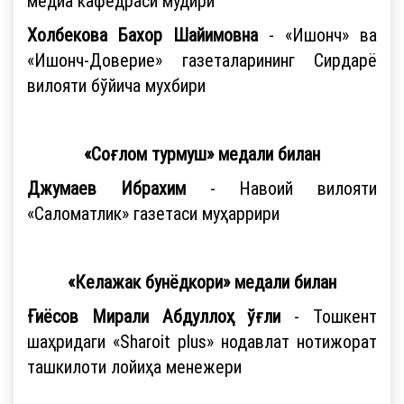
медиа кафедраси мудири
Холбекова Бахор Шайимовна
- «Ишонч» ва
«Ишонч-Доверие» газеталарининг Сирдарё
вилояти бўйича мухбири
«Соғлом турмуш» медали билан
Джумаев Ибрахим
- Навоий вилояти
«Саломатлик» газетаси муҳаррири
«Келажак бунёдкори» медали билан
Ғиёсов Мирали Абдуллоҳ ўғли
-
Тошкент
шаҳридаги «Sharoit plus» нодавлат нотижорат
ташкилоти лойиҳа менежери