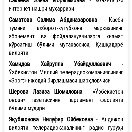
Сакаева Элина Ибрагимовна
- «Gazeta.uz»
интернет нашри муҳаррири
Саматова Салима Абдиназаровна
- Касби
тумани ахборот-кутубхона марказининг
абонемент ва фойдаланувчиларга хизмат
кўрсатиш бўлими мутахассиси, Қашқадарё
вилояти
Хамидов Хайрулла Убайдуллаевич
-
Ўзбекистон Миллий телерадиокомпаниясининг
«Sport» ижодий бирлашмаси шарҳловчиси
Шерова Лазиза Шомиловна
- «Ўзбекистон
овози» газетасининг парламент фаолияти
бўлими мудири
Яқубжонова Нилуфар Ойбековна
- Андижон
вилояти телерадиоканалининг радио гуруҳи