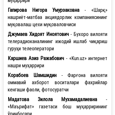
муҳаррири
Гапирова Нигора Умурзаковна
- «Шарқ»
нашриёт-матбаа акциядорлик компаниясининг
муқовалаш цехи муқоваловчиси
Джумаев Хидоят Иноятович
- Бухоро вилояти
телерадиоканалининг ижодий ишлаб чиқариш
гуруҳи телеоператори
Каршиев Азиз Ражабович
- «Kun.uz» интернет
нашри муҳаррири
Корабоев Шамшидин
- Фарғона вилояти
оммавий ахборот воситалари фахрийлар
кенгаши фаоли, фотосуратчи
Мадатова Зилола Мухамадалиевна
-
«Маърифат» газетаси бош муҳаррирининг
ўринбосари