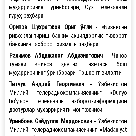
муҳаррирининг ўринбосари, Сўх телеканали
гуруҳ раҳбари
Орипов Шухратжон Орип ўғли
- «Бизнесни
ривожлантириш банки» акциядорлик тижорат
банкининг ахборот хизмати раҳбари
Рахимов Абдижалол Абдизиятович
- Чиноз
тумани «Чиноз ҳаёти» газетаси бош
муҳаррирининг ўринбосари, Тошкент вилояти
Титчук Андрей Георгиевич
- Ўзбекистон
Миллий телерадиокомпаниясининг «Dunyo
bo‘ylab» телеканали ахборот-информацион
дастурлар муҳарририяти монтажчиси
Уринбоев Сайдулла Мардонович
- Ўзбекистон
Миллий телерадиокомпаниясининг «Madaniyat