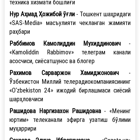
техника хизмати бошлиғи
Нур Аҳмад Ҳожибой ўғли
- Тошкент шаҳридаги
«SAS-Mеdia» масъулияти чекланган жамияти
раҳбари
Раббимов Камолиддин Мухиддинович
-
«Kamoliddin Rabbimov» телеграм канали
асосчиси, сиёсатшунос ва блогер
Рахимов Сарваржон Хамиджонович
-
Ўзбекистон Миллий телерадиокомпаниясининг
«O‘zbekiston 24» ижодий бирлашмаси сиёсий
шарҳловчиси
Рашидова Наргизахон Рашидовна
- «Менинг
юртим» телеканали эфирга узатиш бўлими
муҳаррири