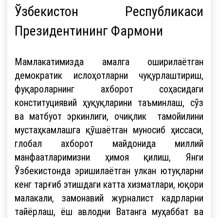
Ўзбекистон Республикаси
Президентининг Фармони
Мамлакатимизда амалга оширилаётган
демократик ислоҳотларни чуқурлаштириш,
фуқароларнинг ахборот соҳасидаги
конституциявий ҳуқуқларини таъминлаш, сўз
ва матбуот эркинлиги, очиқлик тамойилини
мустаҳкамлашга қўшаётган муносиб ҳиссаси,
глобал ахборот майдонида миллий
манфаатларимизни ҳимоя қилиш, Янги
Ўзбекистонда эришилаётган улкан ютуқларни
кенг тарғиб этишдаги катта хизматлари, юқори
малакали, замонавий журналист кадрларни
тайёрлаш, ёш авлодни Ватанга муҳаббат ва