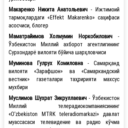
Макаренко Никита Анатольевич
- Ижтимоий
тармоқлардаги «Effekt Makarenko» саҳифаси
асосчиси, блогер
Маматрайимов Холмумин Норкобилович
-
Ўзбекистон Миллий ахборот агентлигининг
Сурхондарё вилояти бўйича шарҳловчиси
Муминова Гулрух Комиловна
- Самарқанд
вилояти «Зарафшон» ва «Самаркандский
вестник» газеталари таҳририяти махсус
мухбири
Муслимов Шухрат Зикруллаевич
- Ўзбекистон
Миллий телерадиокомпаниясининг
«O‘zbekiston MTRK teleradiomarkazi» давлат
муассасаси телевидение ва радио кўчма