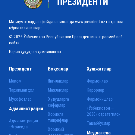
ПРЕЗИДЕНТИ
Маълумотлардан фойдаланилганда www.president.uz га ҳавола
кўрсатилиши шарт
© 2026 Ўзбекистон Республикаси Президентининг расмий веб-
сайти
Барча ҳуқуқлар ҳимояланган
Президент
Воқеалар
Ҳужжатлар
Мақом
Янгиликлар
Фармонлар
Таржимаи ҳол
Мажлислар
Қарорлар
Мукофотлар
Ҳудудларга
Фармойишлар
сафарлар
Администрация
«Ўзбекистон —
Хорижга
2030» стратегияси
ташрифлар
Администрация
Ташаббуслар
тўғрисида
Хорижий
Медиатека