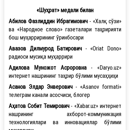
«Шуҳрат» медали билан
Абилов Фазлиддин Ибрагимович
- «Халқ сўзи»
ва «Народное слово» газеталари таҳририяти
бош муҳаррирининг ўринбосари
Авазов Дилмурод Батирович
- «Oriat Dono»
радиоси мусиқа муҳаррири
Адилова Муножот Асроровна
- «Daryo.uz»
интернет нашрининг таҳрир бўлими мусаҳҳиҳи
Асанов Элдар Энверович
- «Asanov formati»
телеграм канали асосчиси, блогер
Аҳатов Собит Темирович
- «Xabar.uz» интернет
нашрининг ахборот-коммуникация
технологиялари ва инновациялар бўлими