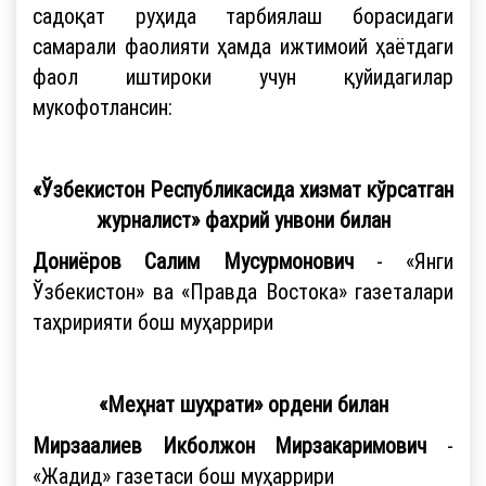
садоқат руҳида тарбиялаш борасидаги
самарали фаолияти ҳамда ижтимоий ҳаётдаги
фаол иштироки учун қуйидагилар
мукофотлансин:
«Ўзбекистон Республикасида хизмат кўрсатган
журналист» фахрий унвони билан
Дониёров Салим Мусурмонович
- «Янги
Ўзбекистон» ва «Правда Востока» газеталари
таҳририяти бош муҳаррири
«Меҳнат шуҳрати» ордени билан
Мирзаалиев Икболжон Мирзакаримович
-
«Жадид» газетаси бош муҳаррири