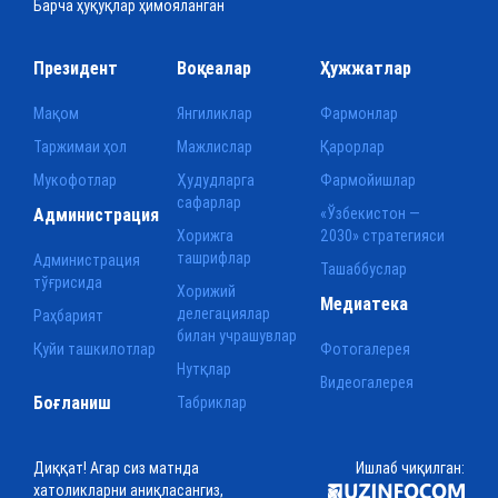
Барча ҳуқуқлар ҳимояланган
Президент
Воқеалар
Ҳужжатлар
Мақом
Янгиликлар
Фармонлар
Таржимаи ҳол
Мажлислар
Қарорлар
Мукофотлар
Ҳудудларга
Фармойишлар
сафарлар
Администрация
«Ўзбекистон —
Хорижга
2030» стратегияси
ташрифлар
Администрация
Ташаббуслар
тўғрисида
Хорижий
Медиатека
делегациялар
Раҳбарият
билан учрашувлар
Қуйи ташкилотлар
Фотогалерея
Нутқлар
Видеогалерея
Боғланиш
Табриклар
Диққат! Агар сиз матнда
Ишлаб чиқилган:
хатоликларни аниқласангиз,