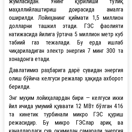
жумласидан. Унинг қурилиши тўлиқ
маҳаллийлаштириш доирасида амалга
оширилди. Лойиҳанинг қиймати 1,5 миллион
долларни ташкил этади. ГЭС фаолияти
натижасида йилига ўртача 5 миллион метр куб
табиий газ тежалади. Бу ерда ишлаб
чиқариладиган электр энергия 7 минг 300 та
хонадонга етади.
Давлатимиз раҳбарига дарё сувидан энергия
олиш бўйича келгуси режалар ҳақида ахборот
берилди.
Энг муҳим лойиҳалардан бири — келгуси икки
йил ичида умумий қуввати 12 МВт бўлган 416
та кинетик турбинали микро ГЭС қуриш
режасидир. Бу микро ГЭСлар ариқ ва
каналлардаги сув оқимидан самарали энергия