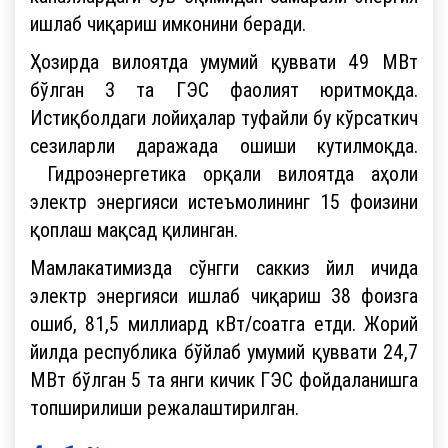
ишлаб чиқариш имконини беради.
Ҳозирда вилоятда умумий қуввати 49 МВт
бўлган 3 та ГЭС фаолият юритмоқда.
Истиқболдаги лойиҳалар туфайли бу кўрсаткич
сезиларли даражада ошиши кутилмоқда.
Гидроэнергетика орқали вилоятда аҳоли
электр энергияси истеъмолининг 15 фоизини
қоплаш мақсад қилинган.
Мамлакатимизда сўнгги саккиз йил ичида
электр энергияси ишлаб чиқариш 38 фоизга
ошиб, 81,5 миллиард кВт/соатга етди. Жорий
йилда республика бўйлаб умумий қуввати 24,7
МВт бўлган 5 та янги кичик ГЭС фойдаланишга
топширилиши режалаштирилган.