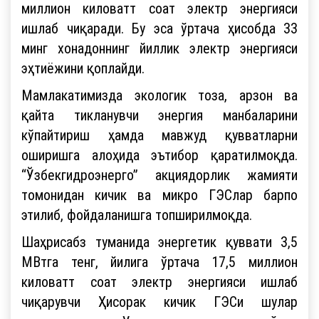
миллион киловатт соат электр энергияси
ишлаб чиқаради. Бу эса ўртача ҳисобда 33
минг хонадоннинг йиллик электр энергияси
эҳтиёжини қоплайди.
Мамлакатимизда экологик тоза, арзон ва
қайта тикланувчи энергия манбаларини
кўпайтириш ҳамда мавжуд қувватларни
оширишга алоҳида эътибор қаратилмоқда.
“Ўзбекгидроэнерго” акциядорлик жамияти
томонидан кичик ва микро ГЭСлар барпо
этилиб, фойдаланишга топширилмоқда.
Шаҳрисабз туманида энергетик қуввати 3,5
МВтга тенг, йилига ўртача 17,5 миллион
киловатт соат электр энергияси ишлаб
чиқарувчи Ҳисорак кичик ГЭСи шулар