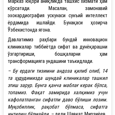
Марказ юқори аниқликда ташхис хизмати ҳам
кўрсатади. Масалан, замонавий
эхокардиография ускунаси сунъий интеллект
ёрдамида ишлайди. Бунақаси ҳозирча
Ўзбекистонда ягона.
Давлатимиз раҳбари бундай инновацион
клиникалар тиббиётда сифат ва дунёқарашни
ўзгартириши, бошқаларни ҳам
трансформацияга ундашини таъкидлади.
– Бу ердаги тизимни андоза қилиб олиб, 14
та ҳудудимизда шундай клиникалар ташкил
этиш зарур. Бунга қанча маблағ керак бўлса,
топамиз. Фақат замирида халқимиз учун
кафолатланган сифатли даво бўлиши лозим.
Муқобиллик, рақобат бўлмаса, сифатга
интилиш бўлмайди,
–
деди Шавкат Мирзиёев.