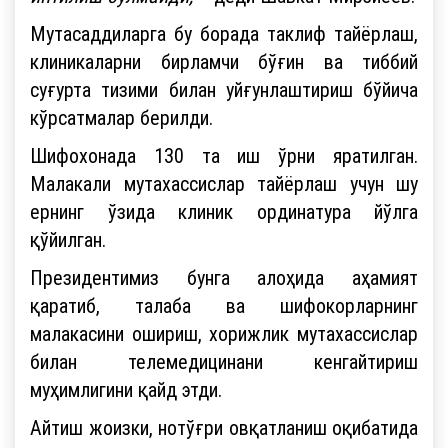
Мутасаддиларга бу борада таклиф тайёрлаш,
клиникаларни бирламчи бўғин ва тиббий
суғурта тизими билан уйғунлаштириш бўйича
кўрсатмалар берилди.
Шифохонада 130 та иш ўрни яратилган.
Малакали мутахассислар тайёрлаш учун шу
ернинг ўзида клиник ординатура йўлга
қўйилган.
Президентимиз бунга алоҳида аҳамият
қаратиб, талаба ва шифокорларнинг
малакасини ошириш, хорижлик мутахассислар
билан телемедицинани кенгайтириш
муҳимлигини қайд этди.
Айтиш жоизки, нотўғри овқатланиш оқибатида