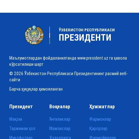
ЎЗБЕКИСТОН РЕСПУБЛИКАСИ
ПРЕЗИДЕНТИ
Маълумотлардан фойдаланилганда www.president.uz га ҳавола
кўрсатилиши шарт
© 2026 Ўзбекистон Республикаси Президентининг расмий веб-
сайти
Барча ҳуқуқлар ҳимояланган
Президент
Воқеалар
Ҳужжатлар
Мақом
Янгиликлар
Фармонлар
Таржимаи ҳол
Мажлислар
Қарорлар
Мукофотлар
Ҳудудларга
Фармойишлар