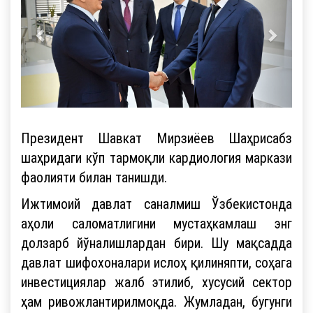
Президент Шавкат Мирзиёев Шаҳрисабз
шаҳридаги кўп тармоқли кардиология маркази
фаолияти билан танишди.
Ижтимоий давлат саналмиш Ўзбекистонда
аҳоли саломатлигини мустаҳкамлаш энг
долзарб йўналишлардан бири. Шу мақсадда
давлат шифохоналари ислоҳ қилиняпти, соҳага
инвестициялар жалб этилиб, хусусий сектор
ҳам ривожлантирилмоқда. Жумладан, бугунги