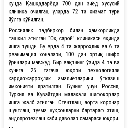
кунда Қашқадарёда 700 дан зиёд хусусий
клиника очилган, уларда 72 та хизмат тури
йўлга қўйилган.
Россиялик тадбиркор билан ҳамкорликда
ташкил этилган “Оқ сарой” клиникаси яқинда
ишга тушди. Бу ерда 4 та жарроҳлик ва 6 та
реанимация хоналари, 100 дан ортиқ шифо
ўринлари мавжуд. Бир вақтнинг ўзида 4 та ва
кунига 25 тагача юқори технологияли
кардиожарроҳлик амалиётларини ўтказиш
имконияти яратилган. Бунинг учун Россия,
Туркия ва Кувайтдан малакали шифокорлар
ишга жалб этилган. Стентлаш, аорта коронар
шунтлаш, туғма нуқсонларни бартараф этиш,
эндопротезлаш каби даволар самараси юқори.