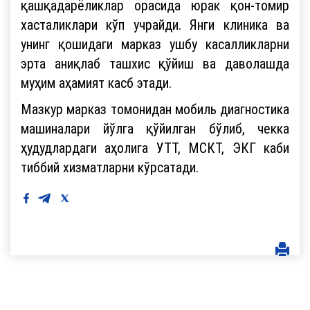
қашқадарёликлар орасида юрак қон-томир
хасталиклари кўп учрайди. Янги клиника ва
унинг қошидаги марказ ушбу касалликларни
эрта аниқлаб ташхис қўйиш ва даволашда
муҳим аҳамият касб этади.
Мазкур марказ томонидан мобиль диагностика
машиналари йўлга қўйилган бўлиб, чекка
ҳудудлардаги аҳолига УТТ, МСКТ, ЭКГ каби
тиббий хизматларни кўрсатади.