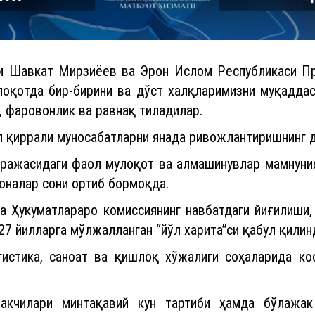
ти Шавкат Мирзиёев ва Эрон Ислом Республикаси П
лоқотда бир-бирини ва дўст халқларимизни муқадда
, фаровонлик ва равнақ тиладилар.
п қиррали муносабатларни янада ривожлантиришнинг 
аражасидаги фаол мулоқот ва алмашинувлар мамнуния
оналар сони ортиб бормоқда.
 Ҳукуматлараро комиссиянинг навбатдаги йиғилиши,
27 йилларга мўлжалланган “йўл харита”си қабул қилин
огистика, саноат ва қишлоқ хўжалиги соҳаларида ко
такчилари минтақавий кун тартиби ҳамда бўлажа