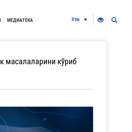
ЎЗБ
Я
МЕДИАТЕКА
ик масалаларини кўриб