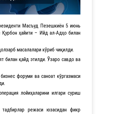
резиденти Масъуд Пезешкиён 5 июнь
с Қурбон ҳайити – Ийд ал-Адҳо билан
долзарб масалалари кўриб чиқилди.
т билан қайд этилди. Ўзаро савдо ва
 бизнес форуми ва саноат кўргазмаси
ди.
операция лойиҳаларини илгари суриш
к тадбирлар режаси юзасидан фикр