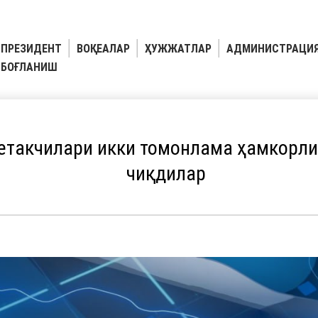
ПРЕЗИДЕНТ
ВОҚЕАЛАР
ҲУЖЖАТЛАР
АДМИНИСТРАЦИ
БОҒЛАНИШ
 етакчилари икки томонлама ҳамкорл
чиқдилар