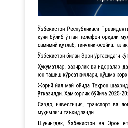
Ўзбекистон Республикаси Президен
куни бўлиб ўтган телефон орқали му
самимий қутлаб, тинчлик-осойишталик
Ўзбекистон билан Эрон ўртасидаги кў
Ҳукуматлар, вазирлик ва идоралар д
юк ташиш кўрсаткичлари, қўшма корх
Жорий йил май ойида Теҳрон шаҳрида
ўтказилди. Ҳамкорлик бўйича 2025-20
Савдо, инвестиция, транспорт ва л
муҳимлиги таъкидланди.
Шунингдек, Ўзбекистон ва Эрон е