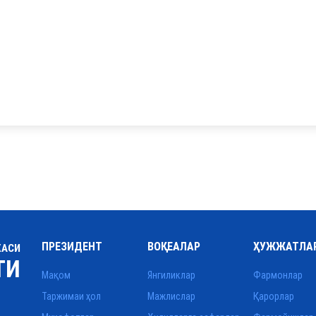
ПРЕЗИДЕНТ
ВОҚЕАЛАР
ҲУЖЖАТЛА
КАСИ
ТИ
Мақом
Янгиликлар
Фармонлар
Таржимаи ҳол
Мажлислар
Қарорлар