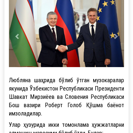
Любляна шаҳрида бўлиб ўтган музокаралар
якунида Ўзбекистон Республикаси Президенти
Шавкат Мирзиёев ва Словения Республикаси
Бош вазири Роберт Голоб Қўшма баёнот
имзоладилар.
Улар ҳузурида икки томонлама ҳужжатларни
алмашиш маросими бўлиб ўтди. Булар: