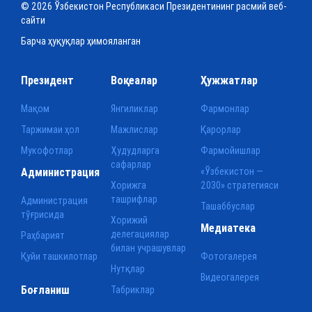
© 2026 Ўзбекистон Республикаси Президентининг расмий веб-
сайти
Барча ҳуқуқлар ҳимояланган
Президент
Воқеалар
Ҳужжатлар
Мақом
Янгиликлар
Фармонлар
Таржимаи ҳол
Мажлислар
Қарорлар
Мукофотлар
Ҳудудларга
Фармойишлар
сафарлар
Администрация
«Ўзбекистон —
Хорижга
2030» стратегияси
ташрифлар
Администрация
Ташаббуслар
тўғрисида
Хорижий
Медиатека
делегациялар
Раҳбарият
билан учрашувлар
Қуйи ташкилотлар
Фотогалерея
Нутқлар
Видеогалерея
Боғланиш
Табриклар