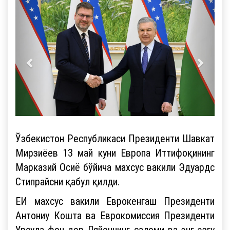
Ўзбекистон Республикаси Президенти Шавкат
Мирзиёев 13 май куни Европа Иттифоқининг
Марказий Осиё бўйича махсус вакили Эдуардс
Стипрайсни қабул қилди.
ЕИ махсус вакили Еврокенгаш Президенти
Антониу Кошта ва Еврокомиссия Президенти
Урсула фон дер Ляйеннинг саломи ва энг эзгу