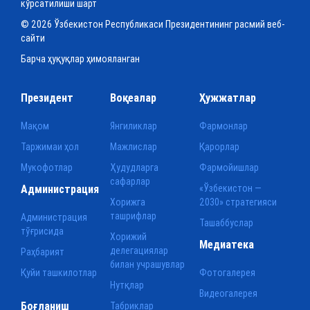
кўрсатилиши шарт
© 2026 Ўзбекистон Республикаси Президентининг расмий веб-
сайти
Барча ҳуқуқлар ҳимояланган
Президент
Воқеалар
Ҳужжатлар
Мақом
Янгиликлар
Фармонлар
Таржимаи ҳол
Мажлислар
Қарорлар
Мукофотлар
Ҳудудларга
Фармойишлар
сафарлар
Администрация
«Ўзбекистон —
Хорижга
2030» стратегияси
ташрифлар
Администрация
Ташаббуслар
тўғрисида
Хорижий
Медиатека
делегациялар
Раҳбарият
билан учрашувлар
Қуйи ташкилотлар
Фотогалерея
Нутқлар
Видеогалерея
Боғланиш
Табриклар