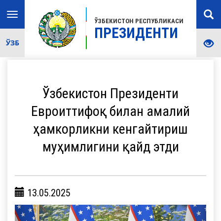
Toggle
ЎЗБЕКИСТОН РЕСПУБЛИКАСИ
navigation
ПРЕЗИДЕНТИ
ЎЗБ
Ўзбекистон Президенти
Евроиттифоқ билан амалий
ҳамкорликни кенгайтириш
муҳимлигини қайд этди
13.05.2025