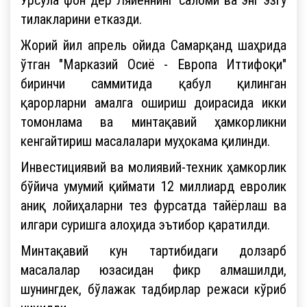
тилакларини етказди.
Жорий йил апрель ойида Самарқанд шаҳрида
ўтган "Марказий Осиё - Европа Иттифоқи"
биринчи саммитида қабул қилинган
қарорларни амалга ошириш доирасида икки
томонлама ва минтақавий ҳамкорликни
кенгайтириш масалалари муҳокама қилинди.
Инвестициявий ва молиявий-техник ҳамкорлик
бўйича умумий қиймати 12 миллиард евролик
аниқ лойиҳаларни тез фурсатда тайёрлаш ва
илгари суришга алоҳида эътибор қаратилди.
Минтақавий кун тартибидаги долзарб
масалалар юзасидан фикр алмашилди,
шунингдек, бўлажак тадбирлар режаси кўриб