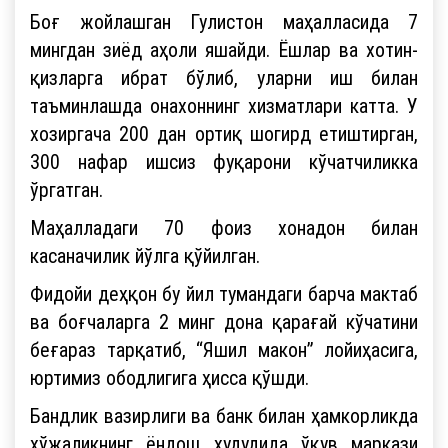
Боғ жойлашган Гулистон маҳалласида 7
мингдан зиёд аҳоли яшайди. Ёшлар ва хотин-
қизларга ибрат бўлиб, уларни иш билан
таъминлашда онахоннинг хизматлари катта. У
хозиргача 200 дан ортиқ шогирд етиштирган,
300 нафар ишсиз фуқарони кўчатчиликка
ўргатган.
Маҳалладаги 70 фоиз хонадон билан
касаначилик йўлга қўйилган.
Фидойи деҳқон бу йил тумандаги барча мактаб
ва боғчаларга 2 минг дона қарағай кўчатини
беғараз тарқатиб, “Яшил макон” лойиҳасига,
юртимиз ободлигига ҳисса қўшди.
Бандлик вазирлиги ва банк билан ҳамкорликда
хўжаликнинг ёндош ҳудудида ўқув маркази