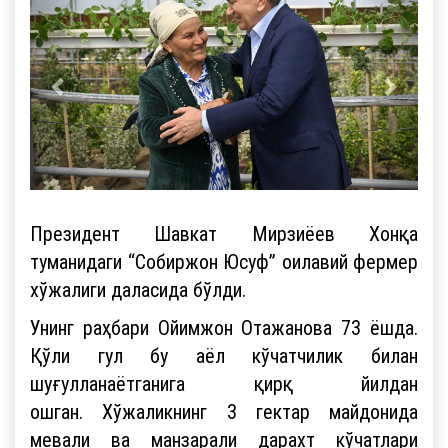
Президент Шавкат Мирзиёев Хонқа
туманидаги “Собиржон Юсуф” оилавий фермер
хўжалиги даласида бўлди.
Унинг раҳбари Ойимжон Отажанова 73 ёшда.
Қўли гул бу аёл кўчатчилик билан
шуғулланаётганига қирқ йилдан
ошган. Хўжаликнинг 3 гектар майдонида
мевали ва манзарали дарахт кўчатлари