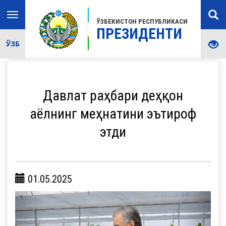
Toggle
ЎЗБЕКИСТОН РЕСПУБЛИКАСИ
navigation
ПРЕЗИДЕНТИ
ЎЗБ
Давлат раҳбари деҳқон
аёлнинг меҳнатини эътироф
этди
01.05.2025