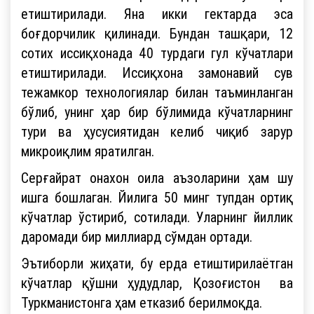
етиштирилади. Яна икки гектарда эса
боғдорчилик қилинади. Бундан ташқари, 12
сотих иссиқхонада 40 турдаги гул кўчатлари
етиштирилади. Иссиқхона замонавий сув
тежамкор технологиялар билан таъминланган
бўлиб, унинг ҳар бир бўлимида кўчатларнинг
тури ва ҳусусиятидан келиб чиқиб зарур
микроиқлим яратилган.
Серғайрат онахон оила аъзоларини ҳам шу
ишга бошлаган. Йилига 50 минг тупдан ортиқ
кўчатлар ўстириб, сотилади. Уларнинг йиллик
даромади бир миллиард сўмдан ортади.
Эътиборли жиҳати, бу ерда етиштирилаётган
кўчатлар қўшни ҳудудлар, Қозоғистон ва
Туркманистонга ҳам етказиб берилмоқда.