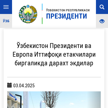
Toggle
ЎЗБЕКИСТОН РЕСПУБЛИКАСИ
navigation
ПРЕЗИДЕНТИ
ЎЗБ
Ўзбекистон Президенти ва
Европа Иттифоқи етакчилари
биргаликда дарахт экдилар
03.04.2025