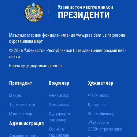
ЎЗБЕКИСТОН РЕСПУБЛИКАСИ
ПРЕЗИДЕНТИ
Маълумотлардан фойдаланилганда www.president.uz га ҳавола
кўрсатилиши шарт
© 2026 Ўзбекистон Республикаси Президентининг расмий веб-
сайти
Барча ҳуқуқлар ҳимояланган
Президент
Воқеалар
Ҳужжатлар
Мақом
Янгиликлар
Фармонлар
Таржимаи ҳол
Мажлислар
Қарорлар
Мукофотлар
Ҳудудларга
Фармойишлар
сафарлар
Администрация
«Ўзбекистон —
Хорижга
2030» стратегияси
ташрифлар
Администрация