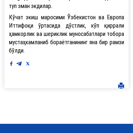
туп эман экдилар.
Кўчат экиш маросими Ўзбекистон ва Европа
Иттифоқи ўртасида дўстлик, кўп қиррали
ҳамкорлик ва шериклик муносабатлари тобора
мустаҳкамланиб бораётганининг яна бир рамзи
бўлди.