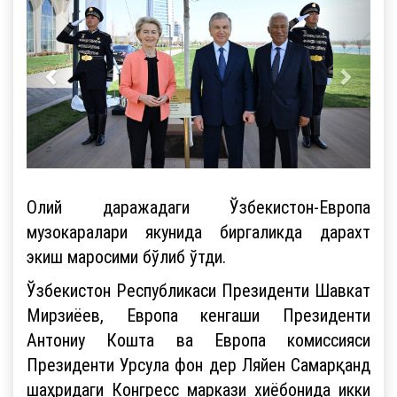
Олий даражадаги Ўзбекистон-Европа
музокаралари якунида биргаликда дарахт
экиш маросими бўлиб ўтди.
Ўзбекистон Республикаси Президенти Шавкат
Мирзиёев, Европа кенгаши Президенти
Антониу Кошта ва Европа комиссияси
Президенти Урсула фон дер Ляйен Самарқанд
шаҳридаги Конгресс маркази хиёбонида икки