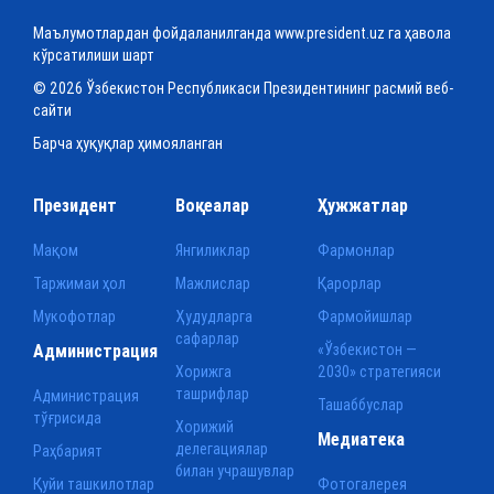
Маълумотлардан фойдаланилганда www.president.uz га ҳавола
кўрсатилиши шарт
© 2026 Ўзбекистон Республикаси Президентининг расмий веб-
сайти
Барча ҳуқуқлар ҳимояланган
Президент
Воқеалар
Ҳужжатлар
Мақом
Янгиликлар
Фармонлар
Таржимаи ҳол
Мажлислар
Қарорлар
Мукофотлар
Ҳудудларга
Фармойишлар
сафарлар
Администрация
«Ўзбекистон —
Хорижга
2030» стратегияси
ташрифлар
Администрация
Ташаббуслар
тўғрисида
Хорижий
Медиатека
делегациялар
Раҳбарият
билан учрашувлар
Қуйи ташкилотлар
Фотогалерея