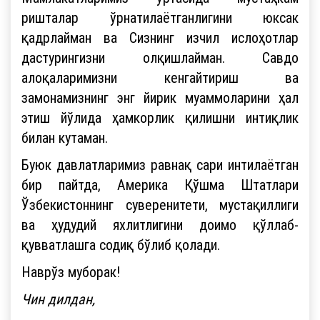
ришталар ўрнатилаётганлигини юксак
қадрлайман ва Сизнинг изчил ислоҳотлар
дастурингизни олқишлайман. Савдо
алоқаларимизни кенгайтириш ва
замонамизнинг энг йирик муаммоларини ҳал
этиш йўлида ҳамкорлик қилишни интиқлик
билан кутаман.
Буюк давлатларимиз равнақ сари интилаётган
бир пайтда, Америка Қўшма Штатлари
Ўзбекистоннинг суверенитети, мустақиллиги
ва ҳудудий яхлитлигини доимо қўллаб-
қувватлашга содиқ бўлиб қолади.
Наврўз муборак!
Чин дилдан,