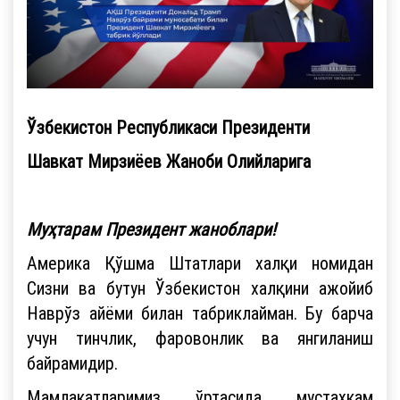
Ўзбекистон Республикаси Президенти
Шавкат Мирзиёев Жаноби Олийларига
Муҳтарам Президент жаноблари!
Америка Қўшма Штатлари халқи номидан
Сизни ва бутун Ўзбекистон халқини ажойиб
Наврўз айёми билан табриклайман. Бу барча
учун тинчлик, фаровонлик ва янгиланиш
байрамидир.
Мамлакатларимиз ўртасида мустаҳкам