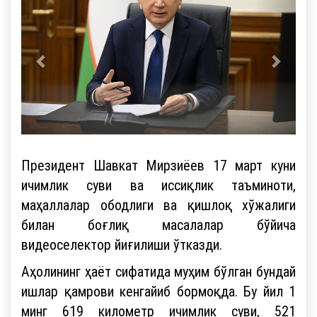
Президент Шавкат Мирзиёев 17 март куни
ичимлик суви ва иссиқлик таъминоти,
маҳаллалар ободлиги ва қишлоқ хўжалиги
билан боғлиқ масалалар бўйича
видеоселектор йиғилиши ўтказди.
Аҳолининг ҳаёт сифатида муҳим бўлган бундай
ишлар қамрови кенгайиб бормоқда. Бу йил 1
минг 619 километр ичимлик суви, 521