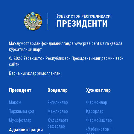
ЎЗБЕКИСТОН РЕСПУБЛИКАСИ
ПРЕЗИДЕНТИ
Маълумотлардан фойдаланилганда www.president.uz га ҳавола
кўрсатилиши шарт
© 2026 Ўзбекистон Республикаси Президентининг расмий веб-
сайти
Барча ҳуқуқлар ҳимояланган
Президент
Воқеалар
Ҳужжатлар
Мақом
Янгиликлар
Фармонлар
Таржимаи ҳол
Мажлислар
Қарорлар
Мукофотлар
Ҳудудларга
Фармойишлар
сафарлар
Администрация
«Ўзбекистон —