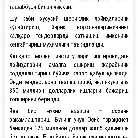
ташаббуси билан чиққан.
Шу каби хусусий шериклик лойиҳаларини
кўпайтириш, йирик корхоналаримизнинг
халқаро тендерларда қатнашиш имконини
кенгайтириш муҳимлиги таъкидланди.
Халқаро молия институтлари иштирокидаги
лойиҳаларни амалга ошириш жараёнини
соддалаштириш бўйича қарор қабул қилинди.
Энди тендерларни тезлаштириб, йил якунигача
850 миллион долларлик ишларни бажариш
топшириғи берилди.
Яна бир муҳим вазифа – соҳани
рақамлаштириш. Бунинг учун Осиё тараққиёт
банкидан 125 миллион доллар жалб қилиниши
белгиланган. Беш йилда йирик сув иншооти ва