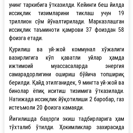
унинг таркибига ўтказилди. Кейинги беш йилда
иссиқлик тизимларини тиклаш учун 19
триллион сўм йўналтирилади. Марказлашган
иссиқлик таъминоти қамрови 37 фоиздан 58
фоизга етади.
Қурилиш ва уй-жой коммунал хўжалиги
вазирлигига кўп қаватли уйлар ҳамда
ижтимоий муассасаларда энергия
самарадорлигини ошириш бўйича топшириқ
берилди. Қайд этилганидек, 9 мингта уй-жой ва
бинолар ёпиқ иситиш тизимига ўтказилади.
Натижада иссиқлик йўқотилиши 2 баробар, газ
истеъмоли 20 фоизга камаяди.
Йиғилишда баҳорги экиш тадбирларига ҳам
тўхталиб ўтилди. Ҳокимликлар захирасида