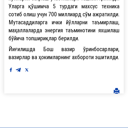
Уларга қўшимча 5 турдаги махсус техника
сотиб олиш учун 700 миллиард сўм ажратилди.
Мутасаддиларга ички йўлларни таъмирлаш,
маҳаллаларда энергия таъминотини яхшилаш
бўйича топшириқлар берилди.
Йиғилишда Бош вазир ўринбосарлари,
вазирлар ва ҳокимларнинг ахбороти эшитилди.