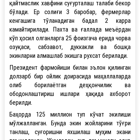
қайтмаслик хавфини суғурталаш талаби бекор
бўлади. Ер солиғи 3 баробар, фермерлар
кенгашига тўланадиган бадал 2 карра
камайтирилади. Пахта ва ғаллада меъёрдан
кўп ҳосил олганларга 25 фоизгача ерида чорва
озуқаси, сабзавот, дуккакли ва бошқа
экинларни алмашлаб экишга рухсат берилади.
Президент фармойиши билан эълон қилинган
долзарб бир ойлик доирасида маҳаллаларда
олиб борилаётган деҳқончилик ва
ободонлаштириш ишлари ҳақида ахборот
берилди.
Баҳорда 125 миллион туп кўчат экилиши
мўлжалланган. Бунда экин жойларини тўғри
танлаш, суғоришни яхшилаш муҳим экани