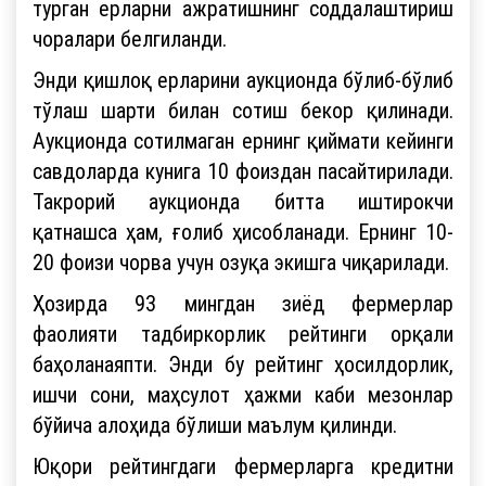
турган ерларни ажратишнинг соддалаштириш
чоралари белгиланди.
Энди қишлоқ ерларини аукционда бўлиб-бўлиб
тўлаш шарти билан сотиш бекор қилинади.
Аукционда сотилмаган ернинг қиймати кейинги
савдоларда кунига 10 фоиздан пасайтирилади.
Такрорий аукционда битта иштирокчи
қатнашса ҳам, ғолиб ҳисобланади. Ернинг 10-
20 фоизи чорва учун озуқа экишга чиқарилади.
Ҳозирда 93 мингдан зиёд фермерлар
фаолияти тадбиркорлик рейтинги орқали
баҳоланаяпти. Энди бу рейтинг ҳосилдорлик,
ишчи сони, маҳсулот ҳажми каби мезонлар
бўйича алоҳида бўлиши маълум қилинди.
Юқори рейтингдаги фермерларга кредитни