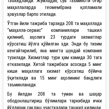
таъкидланди. Жумладан, сув таъминоти оғир
маҳаллаларда геомембрана қопламали
ҳовузлар барпо этилади.
Ўтган йили тажриба тарзида 208 та маҳаллада
“маҳалла-сервис” компаниялари ташкил
қилиниб, аҳолига 23 турдаги хизматлар
кўрсатиш йўлга қўйилган эди. Энди бу тизим
кенгайтирилиб, яна мингта шундай компания
тузилади. Хизматлар тури ҳам камида 30 тага
етказилади. Хитой тажрибаси асосида 5 минг
киши маҳаллага хизмат кўрсатиш бўйича
ўқитилади ва 15 минг аҳолининг бандлиги
таъминланади.
Бу йилдан 208 та туман ва шаҳар
ободонлаштириш бўлимлари таркибида ички
йўлларни сақлаш участкалари ташкил қилинди.