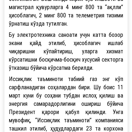
магистрал қувурларга 4 минг 800 та “ақлли”
ҳисоблагич, 2 минг 800 та телеметрия тизими
ўрнатиш кўзда тутилган.
Бу электротехника саноати учун катта бозор
экани қайд этилиб, ҳисоблагич ишлаб
чиқаришни кўпайтириш, уларга хизмат
кўрсатишни босқичма-босқич хусусий секторга
ўтказиш бўйича кўрсатма берилди.
Иссиқлик таъминоти табиий газ энг кўп
сарфланадиган соҳалардан бири. Шу боис 11
март куни бу соҳани тубдан ислоҳ қилиш ва
энергия самарадорлигини ошириш бўйича
Президент қарори қабул қилинди. Унга
мувофиқ, “Иссиқлик таъминоти” компанияси
ташкил этилиб, ҳудудлардаги 23 та корхона