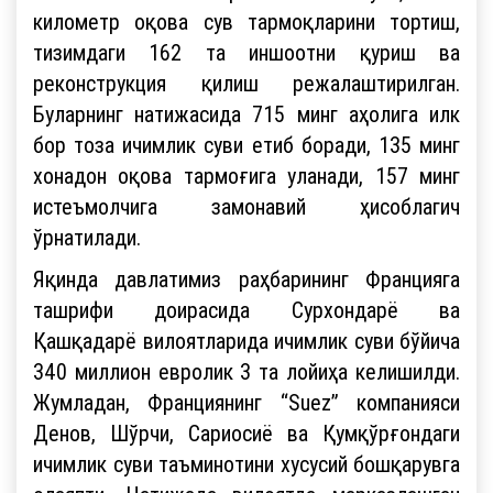
километр оқова сув тармоқларини тортиш,
тизимдаги 162 та иншоотни қуриш ва
реконструкция қилиш режалаштирилган.
Буларнинг натижасида 715 минг аҳолига илк
бор тоза ичимлик суви етиб боради, 135 минг
хонадон оқова тармоғига уланади, 157 минг
истеъмолчига замонавий ҳисоблагич
ўрнатилади.
Яқинда давлатимиз раҳбарининг Францияга
ташрифи доирасида Сурхондарё ва
Қашқадарё вилоятларида ичимлик суви бўйича
340 миллион евролик 3 та лойиҳа келишилди.
Жумладан, Франциянинг “Suez” компанияси
Денов, Шўрчи, Сариосиё ва Қумқўрғондаги
ичимлик суви таъминотини хусусий бошқарувга