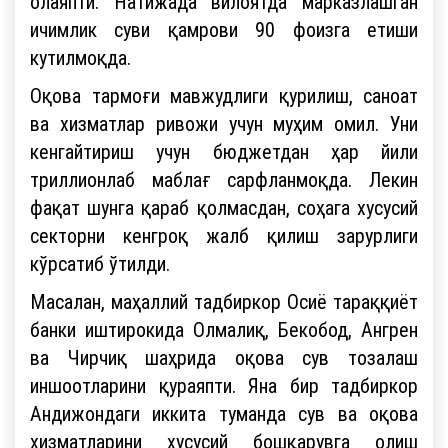
олаяпти. Натижада вилоятда марказлашган
ичимлик суви қамрови 90 фоизга етиши
кутилмоқда.
Оқова тармоғи мавжудлиги қурилиш, саноат
ва хизматлар ривожи учун муҳим омил. Уни
кенгайтириш учун бюджетдан ҳар йили
триллионлаб маблағ сарфланмоқда. Лекин
фақат шунга қараб қолмасдан, соҳага хусусий
секторни кенгроқ жалб қилиш зарурлиги
кўрсатиб ўтилди.
Масалан, маҳаллий тадбиркор Осиё тараққиёт
банки иштирокида Олмалиқ, Бекобод, Ангрен
ва Чирчиқ шаҳрида оқова сув тозалаш
иншоотларини қураяпти. Яна бир тадбиркор
Андижондаги иккита туманда сув ва оқова
хизматларини хусусий бошқарувга олиш