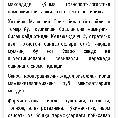
мақсадида қўшма транспорт-логистика
компаниясини ташкил этиш режалаштирилган.
Хитойни Марказий Осиё билан боғлайдиган
темир йўл қурилиши бошлангани мамнуният
билан қайд этилди. Келажакда ушбу стратегик
йўл Покистон бандаргоҳлари олиб чиқиши
мумкин, бу эса ўзаро савдо ва
инвестицияларни сезиларли даражада
оширишга хизмат қилади.
Саноат кооперациясини жадал ривожлантириш
мамлакатларимизнинг туб манфаатларига
мосдир.
Фармацевтика, қишлоқ хўжалиги, геология,
тоғ-кон, электротехника, тўқимачилик, чарм
саноати ва бошқа тармоқлардаги лойиҳалар