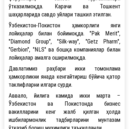
ўтказилмоқда. Карачи ва Тошкент
шаҳарларида савдо уйлари ташкил этилган.
Ўзбекистон-Покистон ҳамкорлиги янги
лойиҳалар билан бойимоқда. "Pak Merit",
"Diamond Group", "Silk-way", "Getz Pharm",
"Gerbion", "NLS" ва бошқа компаниялар билан
лойиҳалар амалга оширилмоқда.
Давлатимиз раҳбари икки томонлама
ҳамкорликни янада кенгайтириш бўйича қатор
таклифларни илгари сурди.
Аввало, йилига камида икки марта –
Ўзбекистон ва Покистонда бизнес
вакилларини кенг жалб қилган ҳолда
ишбилармонлик тадбирларини мунтазам
ўтказиб бориш муҳимлиги таъкидланди.