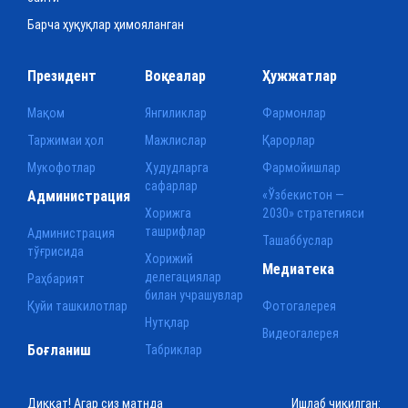
Барча ҳуқуқлар ҳимояланган
Президент
Воқеалар
Ҳужжатлар
Мақом
Янгиликлар
Фармонлар
Таржимаи ҳол
Мажлислар
Қарорлар
Мукофотлар
Ҳудудларга
Фармойишлар
сафарлар
Администрация
«Ўзбекистон —
Хорижга
2030» стратегияси
ташрифлар
Администрация
Ташаббуслар
тўғрисида
Хорижий
Медиатека
делегациялар
Раҳбарият
билан учрашувлар
Қуйи ташкилотлар
Фотогалерея
Нутқлар
Видеогалерея
Боғланиш
Табриклар
Диққат! Агар сиз матнда
Ишлаб чиқилган: