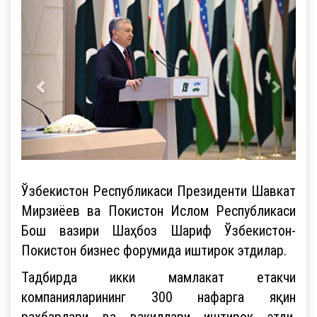
Ўзбекистон Республикаси Президенти Шавкат
Мирзиёев ва Покистон Ислом Республикаси
Бош вазири Шаҳбоз Шариф Ўзбекистон-
Покистон бизнес форумида иштирок этдилар.
Тадбирда икки мамлакат етакчи
компанияларининг 300 нафарга яқин
раҳбарлари ва вакиллари иштирок этди.