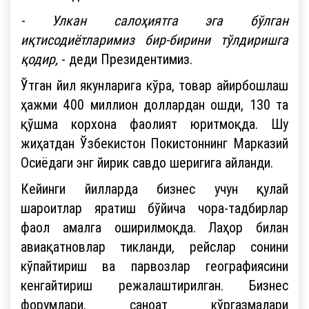
- Улкан салоҳиятга эга бўлган
иқтисодиётларимиз бир-бирини тўлдиришга
қодир,
- деди Президентимиз.
Ўтган йил якунларига кўра, товар айирбошлаш
ҳажми 400 миллион доллардан ошди, 130 та
қўшма корхона фаолият юритмоқда. Шу
жиҳатдан Ўзбекистон Покистоннинг Марказий
Осиёдаги энг йирик савдо шеригига айланди.
Кейинги йилларда бизнес учун қулай
шароитлар яратиш бўйича чора-тадбирлар
фаол амалга оширилмоқда. Лаҳор билан
авиақатновлар тикланди, рейслар сонини
кўпайтириш ва парвозлар географиясини
кенгайтириш режалаштирилган. Бизнес
форумлари, саноат кўргазмалари