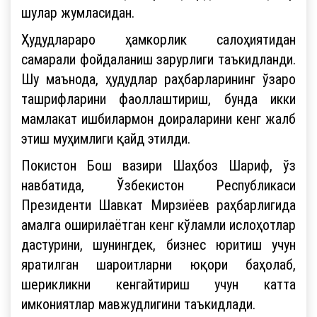
шулар жумласидан.
Ҳудудлараро ҳамкорлик салоҳиятидан
самарали фойдаланиш зарурлиги таъкидланди.
Шу маънода, ҳудудлар раҳбарларининг ўзаро
ташрифларини фаоллаштириш, бунда икки
мамлакат ишбилармон доираларини кенг жалб
этиш муҳимлиги қайд этилди.
Покистон Бош вазири Шаҳбоз Шариф, ўз
навбатида, Ўзбекистон Республикаси
Президенти Шавкат Мирзиёев раҳбарлигида
амалга оширилаётган кенг кўламли ислоҳотлар
дастурини, шунингдек, бизнес юритиш учун
яратилган шароитларни юқори баҳолаб,
шерикликни кенгайтириш учун катта
имкониятлар мавжудлигини таъкидлади.