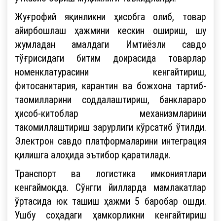
Жуғрофий яқинликни ҳисобга олиб, товар
айирбошлаш ҳажмини кескин ошириш, шу
жумладан амалдаги Имтиёзли савдо
тўғрисидаги битим доирасида товарлар
номенклатурасини кенгайтириш,
фитосанитария, карантин ва божхона тартиб-
таомилларини соддалаштириш, банклараро
ҳисоб-китоблар механизмларини
такомиллаштириш зарурлиги кўрсатиб ўтилди.
Электрон савдо платформаларини интеграция
қилишга алоҳида эътибор қаратилади.
Транспорт ва логистика имкониятлари
кенгаймоқда. Сўнгги йилларда мамлакатлар
ўртасида юк ташиш ҳажми 5 баробар ошди.
Ушбу соҳадаги ҳамкорликни кенгайтириш