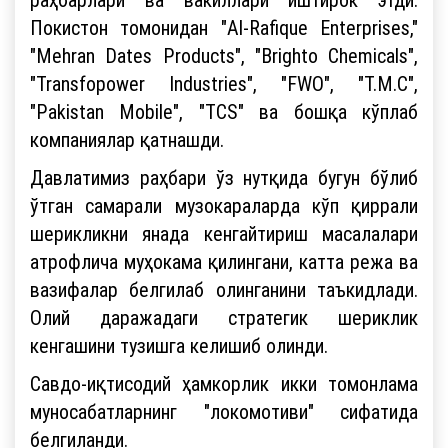
Покистон томонидан "Al-Rafique Enterprises,"
"Mehran Dates Products", "Brighto Chemicals",
"Transfopower Industries", "FWO", "T.M.C",
"Pakistan Mobile", "TCS" ва бошқа кўплаб
компаниялар қатнашди.
Давлатимиз раҳбари ўз нутқида бугун бўлиб
ўтган самарали музокараларда кўп қиррали
шерикликни янада кенгайтириш масалалари
атрофлича муҳокама қилингани, катта режа ва
вазифалар белгилаб олинганини таъкидлади.
Олий даражадаги стратегик шериклик
кенгашини тузишга келишиб олинди.
Савдо-иқтисодий ҳамкорлик икки томонлама
муносабатларнинг "локомотиви" сифатида
белгиланди.