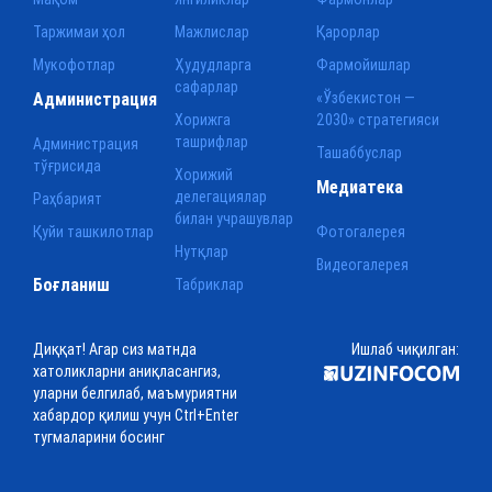
Таржимаи ҳол
Мажлислар
Қарорлар
Мукофотлар
Ҳудудларга
Фармойишлар
сафарлар
Администрация
«Ўзбекистон —
Хорижга
2030» стратегияси
ташрифлар
Администрация
Ташаббуслар
тўғрисида
Хорижий
Медиатека
делегациялар
Раҳбарият
билан учрашувлар
Қуйи ташкилотлар
Фотогалерея
Нутқлар
Видеогалерея
Боғланиш
Табриклар
Диққат! Агар сиз матнда
Ишлаб чиқилган:
хатоликларни аниқласангиз,
уларни белгилаб, маъмуриятни
хабардор қилиш учун Ctrl+Enter
тугмаларини босинг