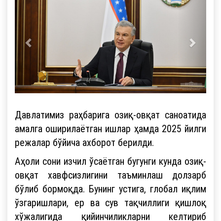
Давлатимиз раҳбарига озиқ-овқат саноатида
амалга оширилаётган ишлар ҳамда 2025 йилги
режалар бўйича ахборот берилди.
Аҳоли сони изчил ўсаётган бугунги кунда озиқ-
овқат хавфсизлигини таъминлаш долзарб
бўлиб бормоқда. Бунинг устига, глобал иқлим
ўзгаришлари, ер ва сув тақчиллиги қишлоқ
хўжалигида қийинчиликларни келтириб