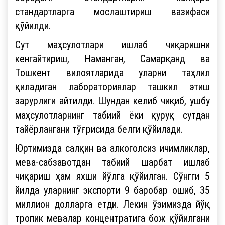
стандартларга мослаштириш вазифаси
қўйилди.
Сут маҳсулотлари ишлаб чиқаришни
кенгайтириш, Наманган, Самарқанд ва
Тошкент вилоятларида уларни таҳлил
қиладиган лабораториялар ташкил этиш
зарурлиги айтилди. Шундан келиб чиқиб, ушбу
маҳсулотларнинг табиий ёки қуруқ сутдан
тайёрлангани тўғрисида белги қўйилади.
Юртимизда салқин ва алкоголсиз ичимликлар,
мева-сабзавотдан табиий шарбат ишлаб
чиқариш ҳам яхши йўлга қўйилган. Сўнгги 5
йилда уларнинг экспорти 9 баробар ошиб, 35
миллион долларга етди. Лекин ўзимизда йўқ
тропик мевалар концентратига бож қўйилгани