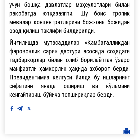
учун бошқа давлатлар маҳсулотлари билан
рақобатда ютқазаяпти. Шу боис тропик
мевалар концентратларини божхона божидан
озод қилиш таклифи билдирилди.
Йиғилишда мутасаддилар «Камбағалликдан
фаровонлик сари» дастури асосида соҳадаги
тадбиркорлар билан олиб борилаётган ўзаро
манфаатли ҳамкорлик ҳақида ахборот берди.
Президентимиз келгуси йилда бу ишларнинг
сифатини янада ошириш ва кўламини
кенгайтириш бўйича топшириқлар берди.