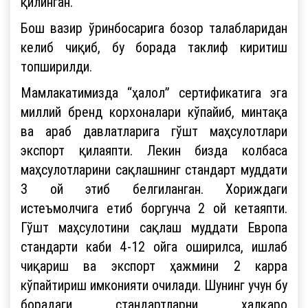
қилинган.
Бош вазир ўринбосарига бозор талабларидан
келиб чиқиб, бу борада таклиф киритиш
топширилди.
Мамлакатимизда “ҳалол” сертификатига эга
миллий бренд корхоналари кўпайиб, минтақа
ва араб давлатларига гўшт маҳсулотлари
экспорт қилаяпти. Лекин бизда колбаса
маҳсулотларини сақлашнинг стандарт муддати
3 ой этиб белгиланган. Хориждаги
истеъмолчига етиб боргунча 2 ой кетаяпти.
Гўшт маҳсулотини сақлаш муддати Европа
стандарти каби 4-12 ойга оширилса, ишлаб
чиқариш ва экспорт ҳажмини 2 карра
кўпайтириш имконияти очилади. Шунинг учун бу
борадаги стандартларни халқаро