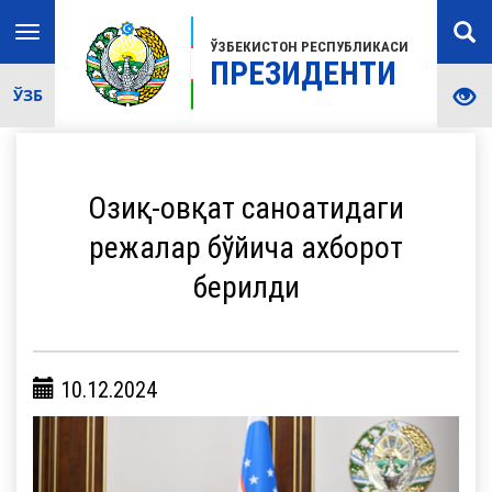
Toggle
ЎЗБЕКИСТОН РЕСПУБЛИКАСИ
navigation
ПРЕЗИДЕНТИ
ЎЗБ
Озиқ-овқат саноатидаги
режалар бўйича ахборот
берилди
10.12.2024