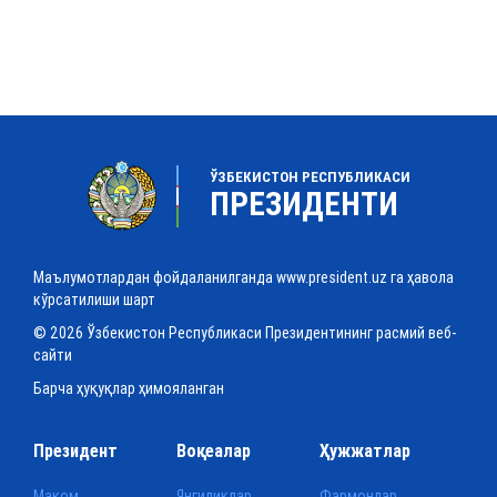
ЎЗБЕКИСТОН РЕСПУБЛИКАСИ
ПРЕЗИДЕНТИ
Маълумотлардан фойдаланилганда www.president.uz га ҳавола
кўрсатилиши шарт
© 2026 Ўзбекистон Республикаси Президентининг расмий веб-
сайти
Барча ҳуқуқлар ҳимояланган
Президент
Воқеалар
Ҳужжатлар
Мақом
Янгиликлар
Фармонлар