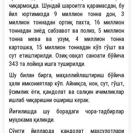
чиқармоқда. Шундай шароитга қарамасдан, бу
йил юртимизда 9 миллион тонна дон, 3
миллион тоннадан ортиқ пахта, 16 миллион
тоннадан зиёд сабзавот ва полиз, 5 миллион
тонна мева ва узум, 4 миллион тонна
картошка, 15 миллион тоннадан кўп гўшт ва
сут етиштирилди. Озиқ-овқат саноати бўйича
343 та лойиҳа ишга туширилди.
Шу билан бирга, маҳаллийлаштириш бўйича
ҳали имкониятлар кўп. Айниқса, нон, сут, гўшт,
ўсимлик ёғи, қандолат ва салқин ичимликлар
ишлаб чиқаришни ошириш керак.
Йиғилишда шу борадаги чора-тадбирлар
муҳокама қилинди.
Сўнгги йилларда қандолат маҳсулотлари