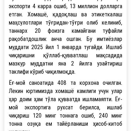
экспорти 4 карра ошиб, 13 миллион долларга
етган. Хомашё, қадоқлаш ва этикеткалаш
маҳсулотлари тўғридан-тўғри олиб келиниб,
таннарх 20 фоизга камайгани туфайли
рақобатдошлик анча ошган. Бу имтиёзлар
муддати 2025 йил 1 январда тугайди. Ишлаб
чиқаришни қўллаб-қувватлаш мақсадида
мазкур муддатни яна 2 йилга узайтириш
таклифи кўриб чиқилмоқда.
Ёғ-мой саноатида 408 та корхона очилган.
Лекин юртимизда хомашё камлиги учун улар
ҳар доим ҳам тўла қувватда ишламаяпти. Ёғ-
мой экспортига рухсат берилса, ишлаб
чиқариш 120 минг тоннага ошиб, 240 минг
тонна озуқа ем тайёрланиши ҳисоб-китоб