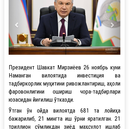
Президент Шавкат Мирзиёев 26 ноябрь куни
Наманган вилоятида инвестиция ва
тадбиркорлик муҳитини ривожлантириш, аҳоли
фаровонлигини ошириш чора-тадбирлари
юзасидан йиғилиш ўтказди.
Ўтган ўн ойда вилоятда 681 та лойиҳа
бажарилиб, 21 мингта иш ўрни яратилган. 21
триллион сўмликдан зиёд маҳсулот ишлаб