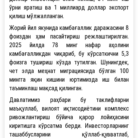
ўрни яратиш ва 1 миллиард доллар экспорт
қилиш мўлжалланган.
Жорий йил якунида камбағаллик даражасини 8
фоиздан ҳам пасайтириш режлаштирилган.
2025 йилда 78 минг нафар аҳолини
камбағалликдан чиқариб, бу кўрсаткични 5,3
фоизга тушириш кўзда тутилган. Шунингдек,
чет элда меҳнат миграциясида бўлган 100
мингга яқин кишини юртимизда иш билан
таъминлаш мақсад қилинган.
Давлатимиз раҳбари бу таклифларни
маъқуллаб, вилоят иқтисодиётини комплекс
ривожлантириш бўйича қарор лойиҳасини
киритишга кўрсатма берди. Инвесторларнинг
ташаббусларини қўллаб-қувватлаб,