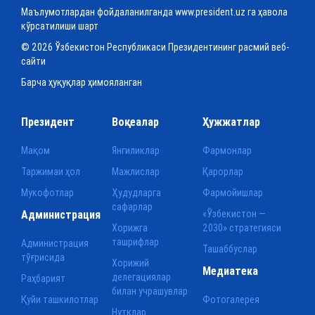
Маълумотлардан фойдаланилганда www.president.uz га ҳавола
кўрсатилиши шарт
© 2026 Ўзбекистон Республикаси Президентининг расмий веб-
сайти
Барча ҳуқуқлар ҳимояланган
Президент
Воқеалар
Ҳужжатлар
Мақом
Янгиликлар
Фармонлар
Таржимаи ҳол
Мажлислар
Қарорлар
Мукофотлар
Ҳудудларга
Фармойишлар
сафарлар
Администрация
«Ўзбекистон —
Хорижга
2030» стратегияси
ташрифлар
Администрация
Ташаббуслар
тўғрисида
Хорижий
Медиатека
делегациялар
Раҳбарият
билан учрашувлар
Қуйи ташкилотлар
Фотогалерея
Нутқлар