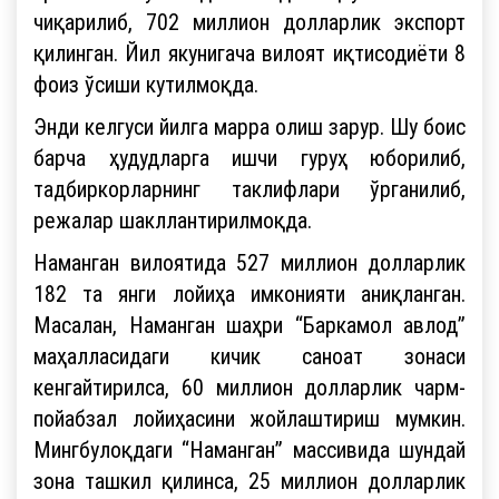
чиқарилиб, 702 миллион долларлик экспорт
қилинган. Йил якунигача вилоят иқтисодиёти 8
фоиз ўсиши кутилмоқда.
Энди келгуси йилга марра олиш зарур. Шу боис
барча ҳудудларга ишчи гуруҳ юборилиб,
тадбиркорларнинг таклифлари ўрганилиб,
режалар шакллантирилмоқда.
Наманган вилоятида 527 миллион долларлик
182 та янги лойиҳа имконияти аниқланган.
Масалан, Наманган шаҳри “Баркамол авлод”
маҳалласидаги кичик саноат зонаси
кенгайтирилса, 60 миллион долларлик чарм-
пойабзал лойиҳасини жойлаштириш мумкин.
Мингбулоқдаги “Наманган” массивида шундай
зона ташкил қилинса, 25 миллион долларлик