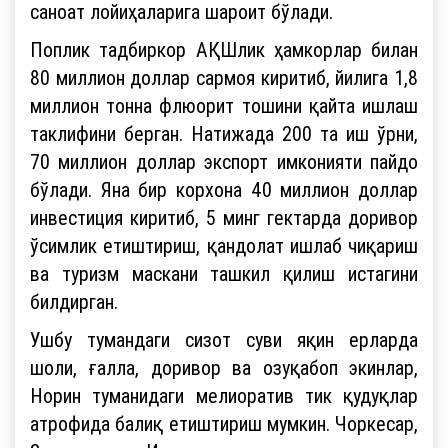
саноат лойиҳаларига шароит бўлади.
Поплик тадбиркор АҚШлик ҳамкорлар билан
80 миллион доллар сармоя киритиб, йилига 1,8
миллион тонна флюорит тошини қайта ишлаш
таклифини берган. Натижада 200 та иш ўрни,
70 миллион доллар экспорт имконияти пайдо
бўлади. Яна бир корхона 40 миллион доллар
инвестиция киритиб, 5 минг гектарда доривор
ўсимлик етиштириш, қандолат ишлаб чиқариш
ва туризм маскани ташкил қилиш истагини
билдирган.
Ушбу тумандаги сизот суви яқин ерларда
шоли, ғалла, доривор ва озуқабоп экинлар,
Норин туманидаги мелиоратив тик қудуқлар
атрофида балиқ етиштириш мумкин. Чоркесар,