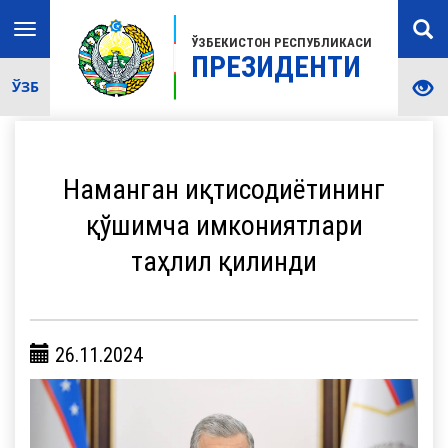
Toggle
ЎЗБЕКИСТОН РЕСПУБЛИКАСИ
navigation
ПРЕЗИДЕНТИ
ЎЗБ
Наманган иқтисодиётининг
қўшимча имкониятлари
таҳлил қилинди
26.11.2024