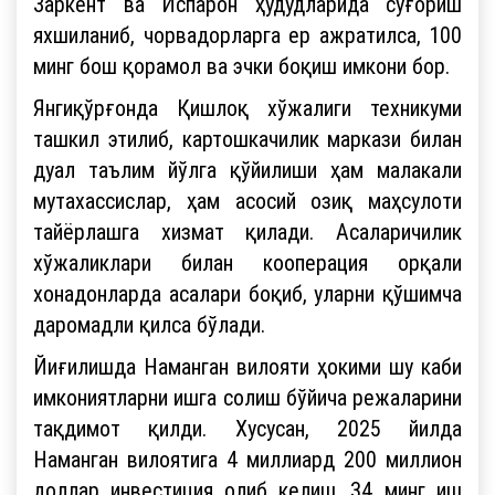
Заркент ва Испарон ҳудудларида суғориш
яхшиланиб, чорвадорларга ер ажратилса, 100
минг бош қорамол ва эчки боқиш имкони бор.
Янгиқўрғонда Қишлоқ хўжалиги техникуми
ташкил этилиб, картошкачилик маркази билан
дуал таълим йўлга қўйилиши ҳам малакали
мутахассислар, ҳам асосий озиқ маҳсулоти
тайёрлашга хизмат қилади. Асаларичилик
хўжаликлари билан кооперация орқали
хонадонларда асалари боқиб, уларни қўшимча
даромадли қилса бўлади.
Йиғилишда Наманган вилояти ҳокими шу каби
имкониятларни ишга солиш бўйича режаларини
тақдимот қилди. Хусусан, 2025 йилда
Наманган вилоятига 4 миллиард 200 миллион
доллар инвестиция олиб келиш, 34 минг иш