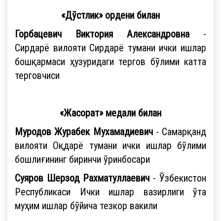
«Дўстлик» ордени билан
Горбацевич Виктория Александровна
-
Сирдарё вилояти Сирдарё тумани ички ишлар
бошқармаси ҳузуридаги тергов бўлими катта
терговчиси
«Жасорат» медали билан
Муродов Журабек Мухамадиевич
- Самарқанд
вилояти Оқдарё тумани ички ишлар бўлими
бошлиғининг биринчи ўринбосари
Суяров Шерзод Рахматуллаевич
- Ўзбекистон
Республикаси Ички ишлар вазирлиги ўта
муҳим ишлар бўйича тезкор вакили