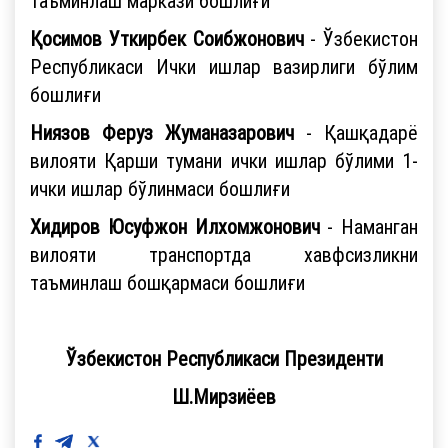
таъминлаш маркази бошлиғи
Қосимов Уткирбек Соибжонович
- Ўзбекистон
Республикаси Ички ишлар вазирлиги бўлим
бошлиғи
Ниязов Феруз Жуманазарович
- Қашқадарё
вилояти Қарши тумани ички ишлар бўлими 1-
ички ишлар бўлинмаси бошлиғи
Хидиров Юсуфжон Илхомжонович
- Наманган
вилояти транспортда хавфсизликни
таъминлаш бошқармаси бошлиғи
Ўзбекистон Республикаси Президенти
Ш.Мирзиёев