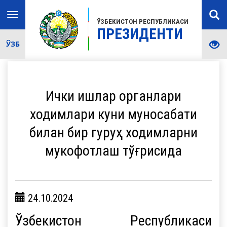
Toggle
ЎЗБЕКИСТОН РЕСПУБЛИКАСИ
navigation
ПРЕЗИДЕНТИ
ЎЗБ
Ички ишлар органлари
ходимлари куни муносабати
билан бир гуруҳ ходимларни
мукофотлаш тўғрисида
24.10.2024
Ўзбекистон Республикаси