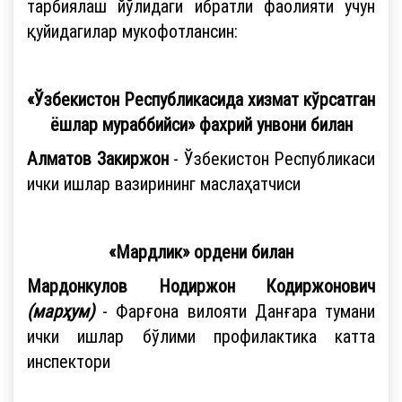
тарбиялаш йўлидаги ибратли фаолияти учун
қуйидагилар мукофотлансин:
«Ўзбекистон Республикасида хизмат кўрсатган
ёшлар мураббийси» фахрий унвони билан
Алматов Закиржон
- Ўзбекистон Республикаси
ички ишлар вазирининг маслаҳатчиси
«Мардлик» ордени билан
Мардонкулов Нодиржон Кодиржонович
(марҳум)
- Фарғона вилояти Данғара тумани
ички ишлар бўлими профилактика катта
инспектори