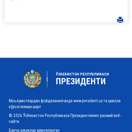
ЎЗБЕКИСТОН РЕСПУБЛИКАСИ
ПРЕЗИДЕНТИ
Маълумотлардан фойдаланилганда www.president.uz га ҳавола
кўрсатилиши шарт
© 2026 Ўзбекистон Республикаси Президентининг расмий веб-
сайти
Барча ҳуқуқлар ҳимояланган