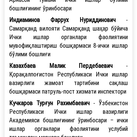
бошлиғининг ўринбосари
Индиаминов Фаррух Нуриддинович
-
Самарқанд вилояти Самарқанд шаҳар бўйича
Ички ишлар органлари фаолиятини
мувофиқлаштириш бошқармаси 8-ички ишлар
бўлими бошлиғи
Казахбаев Малик Пердебаевич
-
Қорақалпоғистон Республикаси Ички ишлар
вазирлиги жамоат тартибини сақлаш
бошқармаси патруль-пост хизмати инспектори
Кучкаров Турғун Рахимбаевич
- Ўзбекистон
Республикаси Ички ишлар вазирлиги
Академияси бошлиғининг ўринбосари – ички
ишлар органлари фаолиятини услубий