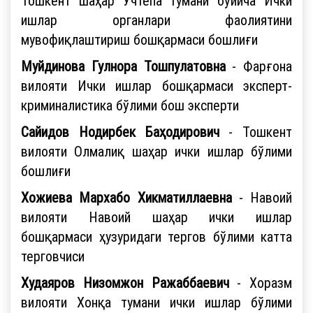
Тошкент шаҳар Учтепа тумани бўйича Ички
ишлар органлари фаолиятини
мувофиқлаштириш бошқармаси бошлиғи
Муйдинова Гулнора Тошпулатовна
- Фарғона
вилояти Ички ишлар бошқармаси эксперт-
криминалистика бўлими бош эксперти
Сайидов Нодирбек Баҳодирович
- Тошкент
вилояти Олмалиқ шаҳар ички ишлар бўлими
бошлиғи
Хожиева Мархабо Хикматиллаевна
- Навоий
вилояти Навоий шаҳар ички ишлар
бошқармаси ҳузуридаги тергов бўлими катта
терговчиси
Худаяров Низомжон Ражаббаевич
- Хоразм
вилояти Хонқа тумани ички ишлар бўлими