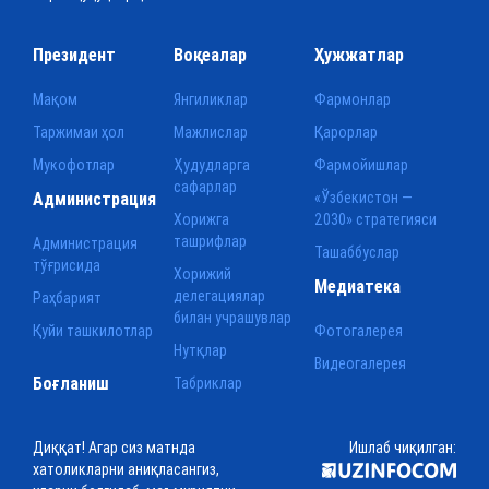
Президент
Воқеалар
Ҳужжатлар
Мақом
Янгиликлар
Фармонлар
Таржимаи ҳол
Мажлислар
Қарорлар
Мукофотлар
Ҳудудларга
Фармойишлар
сафарлар
Администрация
«Ўзбекистон —
Хорижга
2030» стратегияси
ташрифлар
Администрация
Ташаббуслар
тўғрисида
Хорижий
Медиатека
делегациялар
Раҳбарият
билан учрашувлар
Қуйи ташкилотлар
Фотогалерея
Нутқлар
Видеогалерея
Боғланиш
Табриклар
Диққат! Агар сиз матнда
Ишлаб чиқилган:
хатоликларни аниқласангиз,