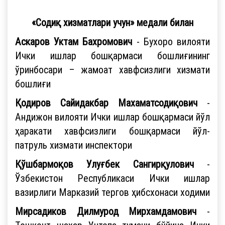
«Содиқ хизматлари учун» медали билан
Аскаров Уктам Бахромович
- Бухоро вилояти
Ички ишлар бошқармаси бошлиғининг
ўринбосари – жамоат хавфсизлиги хизмати
бошлиғи
Қодиров Сайидакбар Махаматсодиқович
-
Андижон вилояти Ички ишлар бошқармаси йўл
ҳаракати хавфсизлиги бошқармаси йўл-
патруль хизмати инспектори
Қўшбармоқов Улуғбек Сангирқулович
-
Ўзбекистон Республикаси Ички ишлар
вазирлиги Марказий тергов ҳибсхонаси ходими
Мирсадиков Дилмурод Мирхамдамович
-