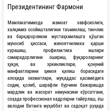
Президентининг Фармони
Мамлакатимизда жамоат хавфсизлиги,
халқимиз осойишталигини таъминлаш, тинчлик
ва барқарорликни мустаҳкамлашга қўшган
муносиб ҳиссаси, жиноятчиликка қарши
курашиш, профилактика ишлари
самарадорлигини ошириш, фуқароларнинг
ҳуқуқ ва эркинликлари, қонуний
манфаатларини ҳимоя қилиш борасидаги
алоҳида хизматлари, муқаддас қасамёдига
содиқ қолиб, шарафли бурчини бажаришда
мардлик ва жасорат намунасини кўрсатгани,
соҳада профессионал кадрларни тайёрлаш, ёш
авлодни Ватанга муҳаббат ва садоқат руҳида