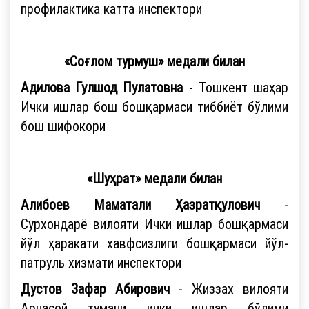
профилактика катта инспектори
«Соғлом турмуш» медали билан
Адилова Гулшод Пулатовна
- Тошкент шаҳар
Ички ишлар бош бошқармаси тиббиёт бўлими
бош шифокори
«Шуҳрат» медали билан
Алибоев Маматали Ҳазратқулович
-
Сурхондарё вилояти Ички ишлар бошқармаси
йўл ҳаракати хавфсизлиги бошқармаси йўл-
патруль хизмати инспектори
Дустов Зафар Абирович
- Жиззах вилояти
Арнасой тумани ички ишлар бўлими