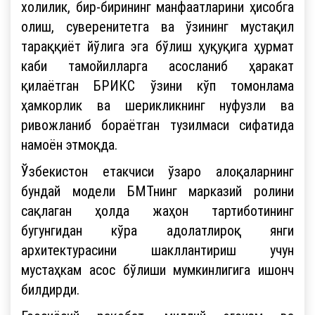
холилик, бир-бирининг манфаатларини ҳисобга
олиш, суверенитетга ва ўзининг мустақил
тараққиёт йўлига эга бўлиш ҳуқуқига ҳурмат
каби тамойилларга асосланиб ҳаракат
қилаётган БРИКС ўзини кўп томонлама
ҳамкорлик ва шерикликнинг нуфузли ва
ривожланиб бораётган тузилмаси сифатида
намоён этмоқда.
Ўзбекистон етакчиси ўзаро алоқаларнинг
бундай модели БМТнинг марказий ролини
сақлаган ҳолда жаҳон тартиботининг
бугунгидан кўра адолатлироқ янги
архитектурасини шакллантириш учун
мустаҳкам асос бўлиши мумкинлигига ишонч
билдирди.