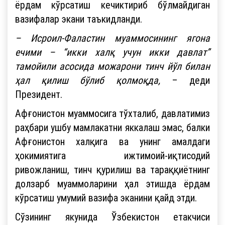
ёрдам кўрсатиш кечиктириб бўлмайдиган
вазифалар экани таъкидланди.
– Исроил-Фаластин муаммосининг ягона
ечими – “икки халқ учун икки давлат”
тамойили асосида можарони тинч йўл билан
ҳал қилиш бўлиб қолмоқда,
– деди
Президент.
Афғонистон муаммосига тўхталиб, давлатимиз
раҳбари ушбу мамлакатни яккалаш эмас, балки
Афғонистон халқига ва унинг амалдаги
ҳокимиятига ижтимоий-иқтисодий
ривожланиш, тинч қурилиш ва тараққиётнинг
долзарб муаммоларини ҳал этишда ёрдам
кўрсатиш умумий вазифа эканини қайд этди.
Сўзининг якунида Ўзбекистон етакчиси