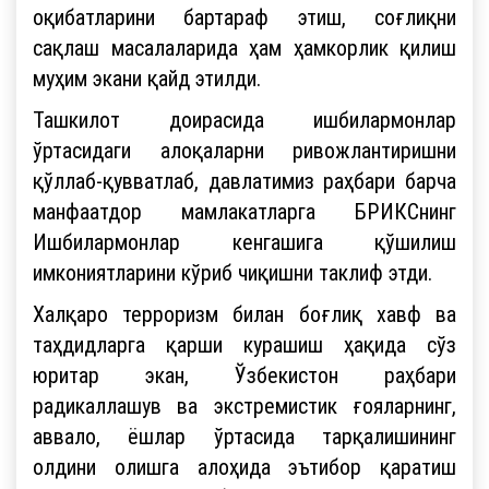
оқибатларини бартараф этиш, соғлиқни
сақлаш масалаларида ҳам ҳамкорлик қилиш
муҳим экани қайд этилди.
Ташкилот доирасида ишбилармонлар
ўртасидаги алоқаларни ривожлантиришни
қўллаб-қувватлаб, давлатимиз раҳбари барча
манфаатдор мамлакатларга БРИКСнинг
Ишбилармонлар кенгашига қўшилиш
имкониятларини кўриб чиқишни таклиф этди.
Халқаро терроризм билан боғлиқ хавф ва
таҳдидларга қарши курашиш ҳақида сўз
юритар экан, Ўзбекистон раҳбари
радикаллашув ва экстремистик ғояларнинг,
аввало, ёшлар ўртасида тарқалишининг
олдини олишга алоҳида эътибор қаратиш