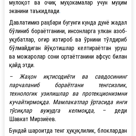
мулоқот ва очиқ муҳокамалар учун муҳим
эканини таъкидлади
.
Давлатимиз раҳбари бугунги кунда дунё жадал
бўлиниб бораётганини, инсонларга улкан азоб-
уқубатлар, оғир изтироб ва ўрнини тўлдириб
бўлмайдиган йўқотишлар келтираётган уруш
ва можаролар сони ортаётганини афсус билан
қайд этди.
– Жаҳон иқтисодиёти ва савдосининг
парчаланиб бораётгани тенгсизлик,
технологик узилишлар ва протекционизмни
кучайтирмоқда. Мамлакатлар ўртасида янги
тўсиқлар вужудга келмоқда,
– деди
Шавкат Мирзиёев.
Бундай шароитда тенг ҳуқуқлилик, блоклардан