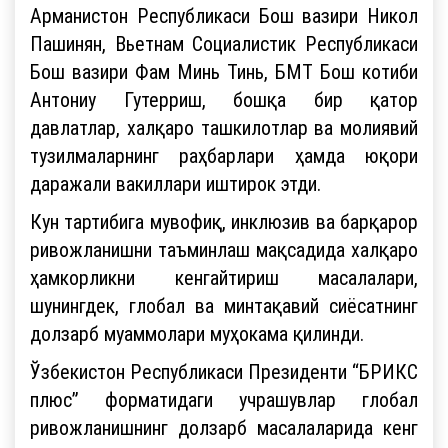
Арманистон Республикаси Бош вазири Никол
Пашинян, Вьетнам Социалистик Республикаси
Бош вазири Фам Минь Тинь, БМТ Бош котиби
Антониу Гутерриш, бошқа бир қатор
давлатлар, халқаро ташкилотлар ва молиявий
тузилмаларнинг раҳбарлари ҳамда юқори
даражали вакиллари иштирок этди.
Кун тартибига мувофиқ, инклюзив ва барқарор
ривожланишни таъминлаш мақсадида халқаро
ҳамкорликни кенгайтириш масалалари,
шунингдек, глобал ва минтақавий сиёсатнинг
долзарб муаммолари муҳокама қилинди.
Ўзбекистон Республикаси Президенти “БРИКС
плюс” форматидаги учрашувлар глобал
ривожланишнинг долзарб масалаларида кенг