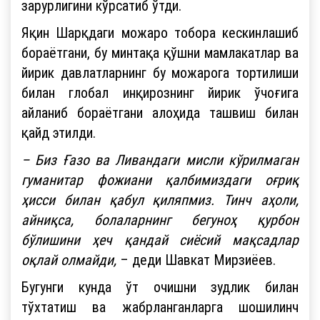
зарурлигини кўрсатиб ўтди.
Яқин Шарқдаги можаро тобора кескинлашиб
бораётгани, бу минтақа қўшни мамлакатлар ва
йирик давлатларнинг бу можарога тортилиши
билан глобал инқирознинг йирик ўчоғига
айланиб бораётгани алоҳида ташвиш билан
қайд этилди.
– Биз Ғазо ва Ливандаги мисли кўрилмаган
гуманитар фожиани қалбимиздаги оғриқ
ҳисси билан қабул қиляпмиз. Тинч аҳоли,
айниқса, болаларнинг бегуноҳ қурбон
бўлишини ҳеч қандай сиёсий мақсадлар
оқлай олмайди,
– деди Шавкат Мирзиёев.
Бугунги кунда ўт очишни зудлик билан
тўхтатиш ва жабрланганларга шошилинч