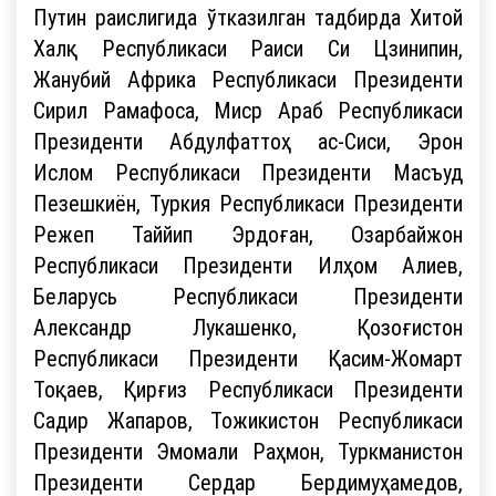
Путин раислигида ўтказилган тадбирда Хитой
Халқ Республикаси Раиси Си Цзинипин,
Жанубий Африка Республикаси Президенти
Сирил Рамафоса, Миср Араб Республикаси
Президенти Абдулфаттоҳ ас-Сиси, Эрон
Ислом Республикаси Президенти Масъуд
Пезешкиён, Туркия Республикаси Президенти
Режеп Таййип Эрдоған, Озарбайжон
Республикаси Президенти Илҳом Алиев,
Беларусь Республикаси Президенти
Александр Лукашенко, Қозоғистон
Республикаси Президенти Қасим-Жомарт
Тоқаев, Қирғиз Республикаси Президенти
Садир Жапаров, Тожикистон Республикаси
Президенти Эмомали Раҳмон, Туркманистон
Президенти Сердар Бердимуҳамедов,