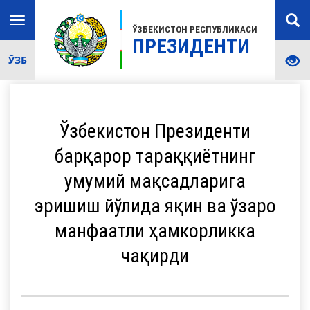
Toggle
ЎЗБЕКИСТОН РЕСПУБЛИКАСИ
navigation
ПРЕЗИДЕНТИ
ЎЗБ
Ўзбекистон Президенти
барқарор тараққиётнинг
умумий мақсадларига
эришиш йўлида яқин ва ўзаро
манфаатли ҳамкорликка
чақирди