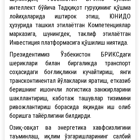
интеллект бўйича Тадқиқот гуруҳининг қўшма
лойиҳаларида иштирок этиш, ЮНИДО
ҳузурида ташкил этилаётган Компетенциялар
марказига, шунингдек, таклиф этилаётган
Инвестиция платформасига қўшилиш ниятида.
Президентимиз Ўзбекистон БРИКСдаги
шериклари билан биргаликда транспорт
соҳасидаги боғлиқликни кучайтириш, янги
трансконтинентал йўлакларни яратиш, етказиб
беришнинг ишончли логистика занжирларини
шакллантириш, каботаж ташувлар тизимини
ривожлантириш борасида яқиндан иш олиб
боришга тайёрлигини билдирди.
Озиқ-овқат ва энергетика хавфсизлигини
таъминлаш, иқлим ўзгаришларининг салбий