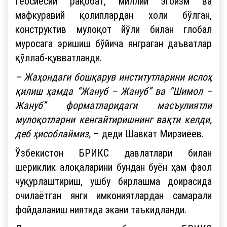
Геосиёсий рақобат, миллий эгоизм ва
мафкуравий қолиплардан холи бўлган,
конструктив мулоқот йўли билан глобал
муросага эришиш бўйича янграган даъватлар
қўллаб-қувватланди.
– Жаҳондаги бошқарув институтларини ислоҳ
қилиш ҳамда “Жануб – Жануб” ва “Шимол –
Жануб” форматларидаги масъулиятли
мулоқотларни кенгайтиришнинг вақти келди,
деб ҳисоблаймиз,
– деди Шавкат Мирзиёев.
Ўзбекистон БРИКС давлатлари билан
шериклик алоқаларини бундан буён ҳам фаол
чуқурлаштириш, ушбу бирлашма доирасида
очилаётган янги имкониятлардан самарали
фойдаланиш ниятида экани таъкидланди.