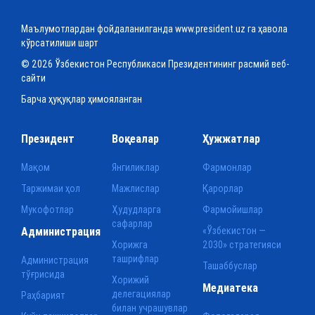
Маълумотлардан фойдаланилганда www.president.uz га ҳавола
кўрсатилиши шарт
© 2026 Ўзбекистон Республикаси Президентининг расмий веб-
сайти
Барча ҳуқуқлар ҳимояланган
Президент
Воқеалар
Ҳужжатлар
Мақом
Янгиликлар
Фармонлар
Таржимаи ҳол
Мажлислар
Қарорлар
Мукофотлар
Ҳудудларга
Фармойишлар
сафарлар
Администрация
«Ўзбекистон —
Хорижга
2030» стратегияси
ташрифлар
Администрация
Ташаббуслар
тўғрисида
Хорижий
Медиатека
делегациялар
Раҳбарият
билан учрашувлар