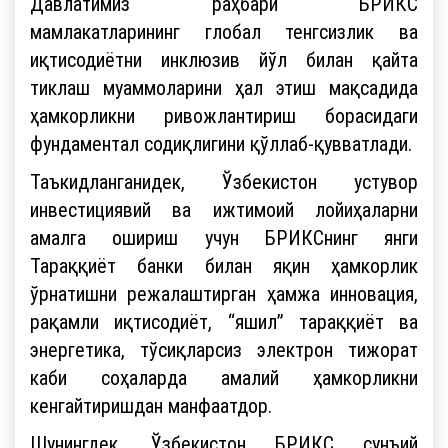
Давлатимиз раҳбари БРИКС
мамлакатларининг глобал тенгсизлик ва
иқтисодиётни инклюзив йўл билан қайта
тиклаш муаммоларини ҳал этиш мақсадида
ҳамкорликни ривожлантириш борасидаги
фундаментал содиқлигини қўллаб-қувватлади.
Таъкидланганидек, Ўзбекистон устувор
инвестициявий ва ижтимоий лойиҳаларни
амалга ошириш учун БРИКСнинг янги
Тараққиёт банки билан яқин ҳамкорлик
ўрнатишни режалаштирган ҳамжа инновация,
рақамли иқтисодиёт, “яшил” тараққиёт ва
энергетика, тўсиқларсиз электрон тижорат
каби соҳаларда амалий ҳамкорликни
кенгайтиришдан манфаатдор.
Шунингдек, Ўзбекистон БРИКС сунъий