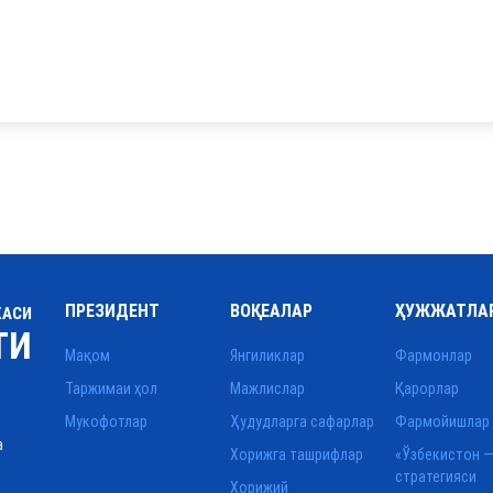
ПРЕЗИДЕНТ
ВОҚЕАЛАР
ҲУЖЖАТЛА
КАСИ
ТИ
Мақом
Янгиликлар
Фармонлар
Таржимаи ҳол
Мажлислар
Қарорлар
Мукофотлар
Ҳудудларга сафарлар
Фармойишлар
а
Хорижга ташрифлар
«Ўзбекистон —
стратегияси
Хорижий