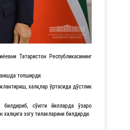
ёевни Татаристон Республикасининг
авишда топширди.
жлантириш, халқлар ўртасида дўстлик
 билдириб, сўнгги йилларда ўзаро
 халқига эзгу тилакларини билдирди.