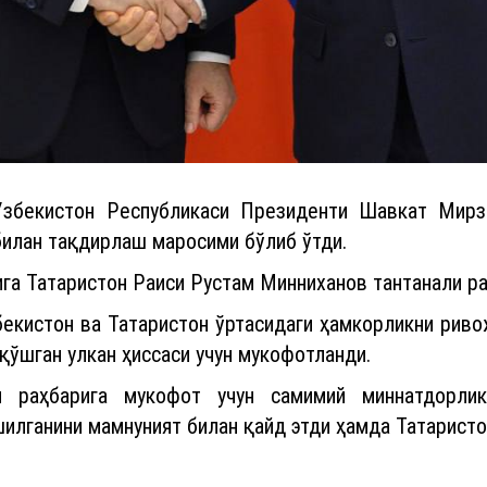
збекистон Республикаси Президенти Шавкат Мирзи
билан тақдирлаш маросими бўлиб ўтди.
га Татаристон Раиси Рустам Минниханов тантанали р
екистон ва Татаристон ўртасидаги ҳамкорликни риво
қўшган улкан ҳиссаси учун мукофотланди.
н раҳбарига мукофот учун самимий миннатдорлик
лганини мамнуният билан қайд этди ҳамда Татаристон