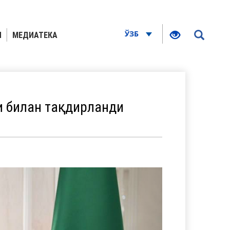
ЎЗБ
Я
МЕДИАТЕКА
и билан тақдирланди