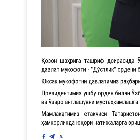
Қозон шаҳрига ташриф доирасида Ў
давлат мукофоти - "Дўстлик" ордени 
Юксак мукофотни давлатимиз раҳбари
Президентимиз ушбу орден билан Ўзб
ва ўзаро англашувни мустаҳкамлашга 
Мамлакатимиз етакчиси Татаристо
ҳамкорликда юқори натижаларга эриши