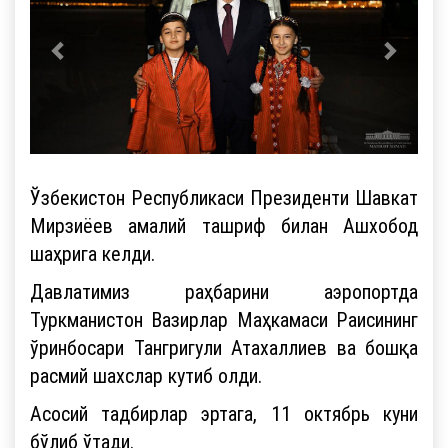
Ўзбекистон Республикаси Президенти Шавкат
Мирзиёев амалий ташриф билан Ашхобод
шаҳрига келди.
Давлатимиз раҳбарини аэропортда
Туркманистон Вазирлар Маҳкамаси Раисининг
ўринбосари Тангригули Атахаллиев ва бошқа
расмий шахслар кутиб олди.
Асосий тадбирлар эртага, 11 октябрь куни
бўлиб ўтади.