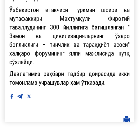
Ўзбекистон етакчиси туркман шоири ва
мутафаккири Махтумқули Фироғий
таваллудининг 300 йиллигига бағишланган "
Замон ва цивилизацияларнинг ўзаро
боғлиқлиги – тинчлик ва тараққиёт асоси"
халқаро форумининг ялпи мажлисида нутқ
сўзлайди.
Давлатимиз раҳбари тадбир доирасида икки
томонлама учрашувлар ҳам ўтказади.