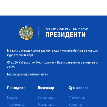
ЎЗБЕКИСТОН РЕСПУБЛИКАСИ
ПРЕЗИДЕНТИ
Маълумотлардан фойдаланилганда www.president.uz га ҳавола
кўрсатилиши шарт
© 2026 Ўзбекистон Республикаси Президентининг расмий веб-
сайти
Барча ҳуқуқлар ҳимояланган
Президент
Воқеалар
Ҳужжатлар
Мақом
Янгиликлар
Фармонлар
Таржимаи ҳол
Мажлислар
Қарорлар