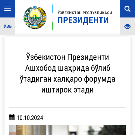
Toggle
ЎЗБЕКИСТОН РЕСПУБЛИКАСИ
navigation
ПРЕЗИДЕНТИ
ЎЗБ
Ўзбекистон Президенти
Ашхобод шаҳрида бўлиб
ўтадиган халқаро форумда
иштирок этади
10.10.2024