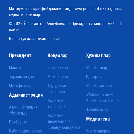
Маълумотлардан фойдаланилганда www.president.uz га ҳавола
кўрсатилиши шарт
© 2026 Ўзбекистон Республикаси Президентининг расмий веб-
сайти
Барча ҳуқуқлар ҳимояланган
Президент
Воқеалар
Ҳужжатлар
Мақом
Янгиликлар
Фармонлар
Таржимаи ҳол
Мажлислар
Қарорлар
Мукофотлар
Ҳудудларга
Фармойишлар
сафарлар
Администрация
«Ўзбекистон —
Хорижга
2030» стратегияси
ташрифлар
Администрация
Ташаббуслар
тўғрисида
Хорижий
Медиатека
делегациялар
Раҳбарият
билан учрашувлар
Қуйи ташкилотлар
Фотогалерея