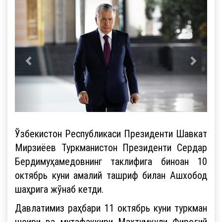
Ўзбекистон Республикаси Президенти Шавкат
Мирзиёев Туркманистон Президенти Сердар
Бердимуҳамедовнинг таклифига биноан 10
октябрь куни амалий ташриф билан Ашхобод
шаҳрига жўнаб кетди.
Давлатимиз раҳбари 11 октябрь куни туркман
шоири ва мутафаккири Махтумқули Фироғий