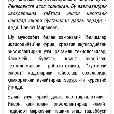
Ренессансга асос солишган. Бу азал-азалдан
халқларимиз ҳаётида инсон капитали
нақадар юқори бўлганидан дарак беради,
-
деди Шавкат Мирзиёев.
Шу муносабат билан замонавий “билимлар
иқтисодиёти”ни қуриш, креатив иқтисодиётни
ривожлантириш учун рақамли технологиялар,
блок-чейн, булутли, квант ҳисоблаш
технологиялари, робототехника, “тўртинчи
саноат” кадрларини тайёрлаш соҳаларида
ҳамкорликни кучайтириш зарурлиги кўрсатиб
ўтилди.
Бунинг учун Туркий давлатлар ташкилотининг
Инсон капиталини ривожлантириш илмий-
тадқиқот марказини ташкил этиш ташаббуси