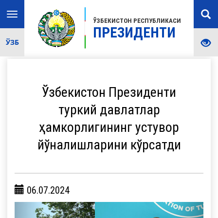
Toggle
ЎЗБЕКИСТОН РЕСПУБЛИКАСИ
navigation
ПРЕЗИДЕНТИ
ЎЗБ
Ўзбекистон Президенти
туркий давлатлар
ҳамкорлигининг устувор
йўналишларини кўрсатди
06.07.2024