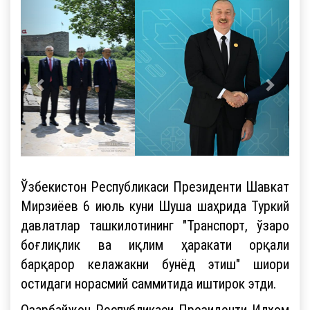
Ўзбекистон Республикаси Президенти Шавкат
Мирзиёев 6 июль куни Шуша шаҳрида Туркий
давлатлар ташкилотининг "Транспорт, ўзаро
боғлиқлик ва иқлим ҳаракати орқали
барқарор келажакни бунёд этиш" шиори
остидаги норасмий саммитида иштирок этди.
Озарбайжон Республикаси Президенти Илҳом