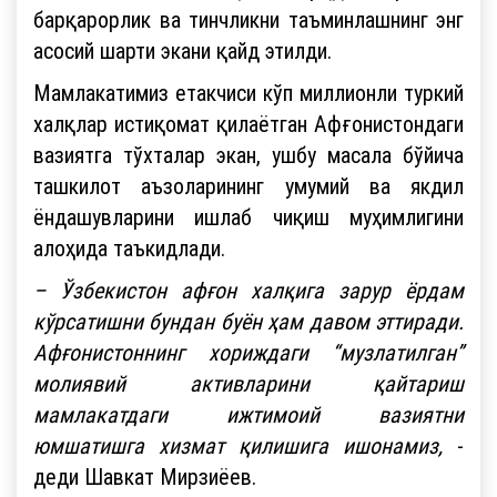
барқарорлик ва тинчликни таъминлашнинг энг
асосий шарти экани қайд этилди.
Мамлакатимиз етакчиси кўп миллионли туркий
халқлар истиқомат қилаётган Афғонистондаги
вазиятга тўхталар экан, ушбу масала бўйича
ташкилот аъзоларининг умумий ва якдил
ёндашувларини ишлаб чиқиш муҳимлигини
алоҳида таъкидлади.
– Ўзбекистон афғон халқига зарур ёрдам
кўрсатишни бундан буён ҳам давом эттиради.
Афғонистоннинг хориждаги “музлатилган”
молиявий активларини қайтариш
мамлакатдаги ижтимоий вазиятни
юмшатишга хизмат қилишига ишонамиз,
-
деди Шавкат Мирзиёев.