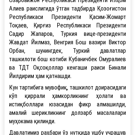
Алиев раислигида ўтган тадбирда Қозоғистон
Республикаси Президенти Қасим-Жомарт
Тоқаев, Қирғиз Республикаси Президенти
Садир Жапаров, Туркия вице-президенти
Жавдат Йилмаз, Венгрия Бош вазири Виктор
Орбан, шунингдек, Туркий давлатлар
ташкилоти бош котиби Кубаничбек Омуралиев
ва ТДТ Оқсоқоллар кенгаши раиси Бинали
Йилдирим ҳам қатнашди.
Кун тартибига мувофиқ, ташкилот доирасидаги
кўп қиррали ҳамкорликнинг ҳолати ва
истиқболлари юзасидан фикр алмашилди,
амалий шерикликнинг долзарб масалалари
муҳокама қилинди.
Давлатимиз раҳбари ўз нутқида ушбу учрашув