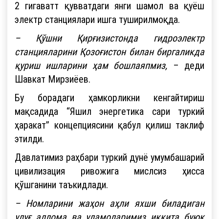
2 гигаватт қувватдаги янги шамол ва қуёш
электр станциялари ишга туширилмоқда.
– Қўшни Қирғизистонда гидроэлектр
станцияларини Қозоғистон билан биргаликда
қуриш ишларини ҳам бошлаяпмиз,
– деди
Шавкат Мирзиёев.
Бу борадаги ҳамкорликни кенгайтириш
мақсадида “Яшил энергетика сари туркий
ҳаракат” концепциясини қабул қилиш таклиф
этилди.
Давлатимиз раҳбари туркий дунё умумбашарий
цивилизация ривожига мислсиз ҳисса
қўшганини таъкидлади.
– Номларини жаҳон аҳли яхши биладиган
улуғ аллома ва уламоларимиз иккита буюк