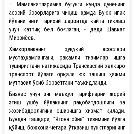
– Мамлакатларимиз бугунги кунда дунёнинг
асосий бозорларига чиқиш ҳамда Буюк ипак
йўлини янги тарихий шароитда қайта тиклаш
учун қаттиқ бел боғлаган, - деди Шавкат
Мирзиёев.
Ҳамкорликнинг ҳуқуқий асослари
мустаҳкамлангани, рақамли тизимлар ишга
туширилгани натижасида Транскаспий халқаро
транспорт йўлаги орқали юк ташиш ҳажми
муттасил ўсиб бораётгани таъкидланди.
Бизнес учун энг маъқул тарифларни жорий
этиш ушбу йўлакнинг рақобатдошлиги ва
жозибадорлигини оширишга хизмат қилади.
Бундан ташқари, “Ягона ойна” тизимини йўлга
қўйиш, божхона-чегара ўтказиш пунктларининг