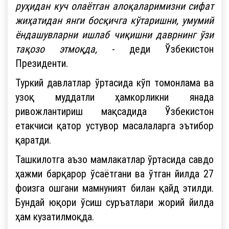
руҳидан куч олаётган алоқаларимизни сифат
жиҳатидан янги босқичга кўтаришни, умумий
ёндашувларни ишлаб чиқишни даврнинг ўзи
тақозо этмоқда,
- деди Ўзбекистон
Президенти.
Туркий давлатлар ўртасида кўп томонлама ва
узоқ муддатли ҳамкорликни янада
ривожлантириш мақсадида Ўзбекистон
етакчиси қатор устувор масалаларга эътибор
қаратди.
Ташкилотга аъзо мамлакатлар ўртасида савдо
ҳажми барқарор ўсаётгани ва ўтган йилда 27
фоизга ошгани мамнуният билан қайд этилди.
Бундай юқори ўсиш суръатлари жорий йилда
ҳам кузатилмоқда.