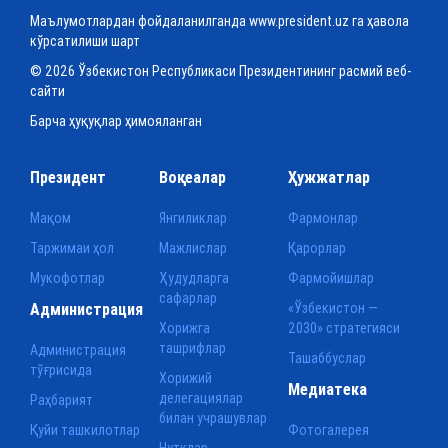
Маълумотлардан фойдаланилганда www.president.uz га ҳавола
кўрсатилиши шарт
© 2026 Ўзбекистон Республикаси Президентининг расмий веб-
сайти
Барча ҳуқуқлар ҳимояланган
Президент
Воқеалар
Ҳужжатлар
Мақом
Янгиликлар
Фармонлар
Таржимаи ҳол
Мажлислар
Қарорлар
Мукофотлар
Ҳудудларга
Фармойишлар
сафарлар
Администрация
«Ўзбекистон —
Хорижга
2030» стратегияси
ташрифлар
Администрация
Ташаббуслар
тўғрисида
Хорижий
Медиатека
делегациялар
Раҳбарият
билан учрашувлар
Қуйи ташкилотлар
Фотогалерея
Нутқлар