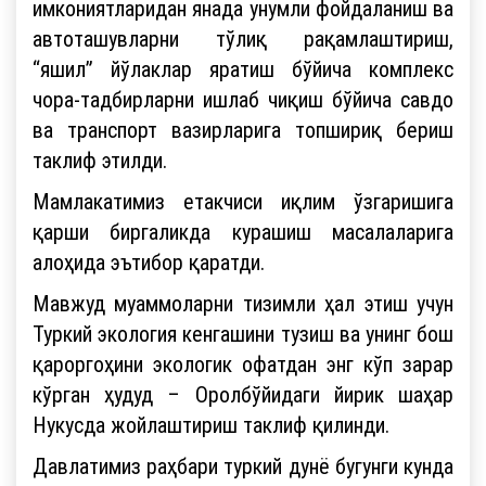
имкониятларидан янада унумли фойдаланиш ва
автоташувларни тўлиқ рақамлаштириш,
“яшил” йўлаклар яратиш бўйича комплекс
чора-тадбирларни ишлаб чиқиш бўйича савдо
ва транспорт вазирларига топшириқ бериш
таклиф этилди.
Мамлакатимиз етакчиси иқлим ўзгаришига
қарши биргаликда курашиш масалаларига
алоҳида эътибор қаратди.
Мавжуд муаммоларни тизимли ҳал этиш учун
Туркий экология кенгашини тузиш ва унинг бош
қароргоҳини экологик офатдан энг кўп зарар
кўрган ҳудуд – Оролбўйидаги йирик шаҳар
Нукусда жойлаштириш таклиф қилинди.
Давлатимиз раҳбари туркий дунё бугунги кунда