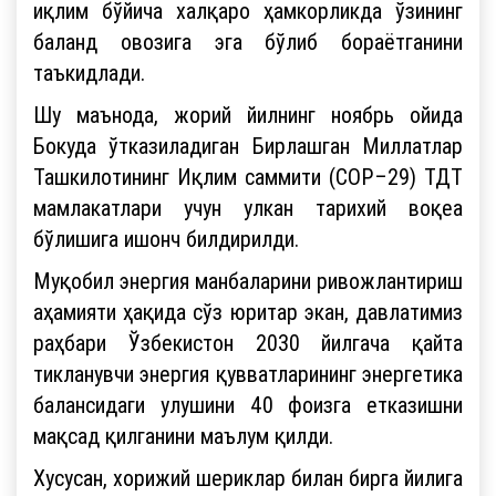
иқлим бўйича халқаро ҳамкорликда ўзининг
баланд овозига эга бўлиб бораётганини
таъкидлади.
Шу маънода, жорий йилнинг ноябрь ойида
Бокуда ўтказиладиган Бирлашган Миллатлар
Ташкилотининг Иқлим саммити (COP–29) ТДТ
мамлакатлари учун улкан тарихий воқеа
бўлишига ишонч билдирилди.
Муқобил энергия манбаларини ривожлантириш
аҳамияти ҳақида сўз юритар экан, давлатимиз
раҳбари Ўзбекистон 2030 йилгача қайта
тикланувчи энергия қувватларининг энергетика
балансидаги улушини 40 фоизга етказишни
мақсад қилганини маълум қилди.
Хусусан, хорижий шериклар билан бирга йилига