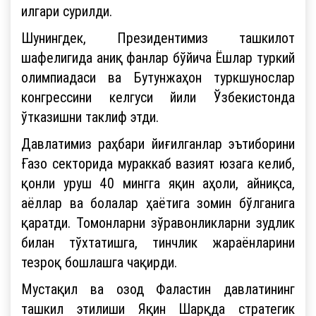
илгари сурилди.
Шунингдек, Президентимиз ташкилот
шафелигида аниқ фанлар бўйича Ёшлар туркий
олимпиадаси ва Бутунжаҳон туркшунослар
конгрессини келгуси йили Ўзбекистонда
ўтказишни таклиф этди.
Давлатимиз раҳбари йиғилганлар эътиборини
Ғазо секторида мураккаб вазият юзага келиб,
қонли уруш 40 мингга яқин аҳоли, айниқса,
аёллар ва болалар ҳаётига зомин бўлганига
қаратди. Томонларни зўравонликларни зудлик
билан тўхтатишга, тинчлик жараёнларини
тезроқ бошлашга чақирди.
Мустақил ва озод Фаластин давлатининг
ташкил этилиши Яқин Шарқда стратегик