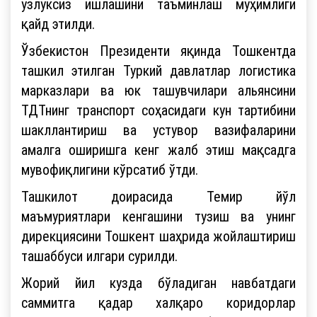
узлуксиз ишлашини таъминлаш муҳимлиги
қайд этилди.
Ўзбекистон Президенти яқинда Тошкентда
ташкил этилган Туркий давлатлар логистика
марказлари ва юк ташувчилари альянсини
ТДТнинг транспорт соҳасидаги кун тартибини
шакллантириш ва устувор вазифаларини
амалга оширишга кенг жалб этиш мақсадга
мувофиқлигини кўрсатиб ўтди.
Ташкилот доирасида Темир йўл
маъмуриятлари кенгашини тузиш ва унинг
дирекциясини Тошкент шаҳрида жойлаштириш
ташаббуси илгари сурилди.
Жорий йил кузда бўладиган навбатдаги
саммитга қадар халқаро коридорлар