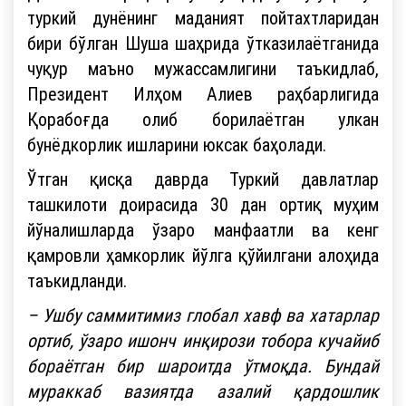
туркий дунёнинг маданият пойтахтларидан
бири бўлган Шуша шаҳрида ўтказилаётганида
чуқур маъно мужассамлигини таъкидлаб,
Президент Илҳом Алиев раҳбарлигида
Қорабоғда олиб борилаётган улкан
бунёдкорлик ишларини юксак баҳолади.
Ўтган қисқа даврда Туркий давлатлар
ташкилоти доирасида 30 дан ортиқ муҳим
йўналишларда ўзаро манфаатли ва кенг
қамровли ҳамкорлик йўлга қўйилгани алоҳида
таъкидланди.
– Ушбу саммитимиз глобал хавф ва хатарлар
ортиб, ўзаро ишонч инқирози тобора кучайиб
бораётган бир шароитда ўтмоқда. Бундай
мураккаб вазиятда азалий қардошлик