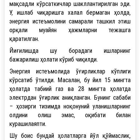
мақсадли кўрсаткичлар шакллантирилган эди.
У, ишлаб чиқаришга халал бермаган ҳолда,
энергия истеъмолини самарали ташкил этиш
орқали муайян ҳажмларни тежашга
қаратилган.
Йиғилишда шу борадаги ишларнинг
бажарилиш ҳолати кўриб чиқилди.
Энергия истеъмолида ўғирликлар кўплиги
кўрсатиб ўтилди. Масалан, бу йил 15 мингта
ҳолатда табиий газ ва 28 мингта ҳолатда
электрдан ўғирлик аниқланган. Бунинг сабаби
– ҳозирги тизимда ноқонуний уланишларнинг
олдини олиш эмас, оқибати билан
курашилаяпти.
Шу боис бундай ҳолатларга йўл қўймаслик,