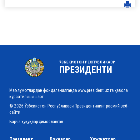
ЎЗБЕКИСТОН РЕСПУБЛИКАСИ
ПРЕЗИДЕНТИ
Маълумотлардан фойдаланилганда www.president.uz га ҳавола
кўрсатилиши шарт
© 2026 Ўзбекистон Республикаси Президентининг расмий веб-
сайти
Барча ҳуқуқлар ҳимояланган
Президент
Воқеалар
Ҳужжатлар