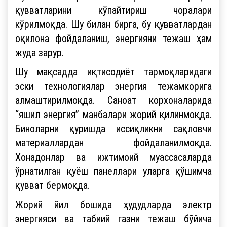
қувватларини кўпайтириш чоралари
кўрилмоқда. Шу билан бирга, бу қувватлардан
оқилона фойдаланиш, энергияни тежаш ҳам
жуда зарур.
Шу мақсадда иқтисодиёт тармоқларидаги
эски технологиялар энергия тежамкорига
алмаштирилмоқда. Саноат корхоналарида
“яшил энергия” манбалари жорий қилинмоқда.
Биноларни қуришда иссиқликни сақловчи
материаллардан фойдаланилмоқда.
Хонадонлар ва ижтимоий муассасаларда
ўрнатилган қуёш панеллари уларга қўшимча
қувват бермоқда.
Жорий йил бошида ҳудудларда электр
энергияси ва табиий газни тежаш бўйича