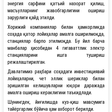
энергия сарфини қатъий назорат қилиш,
масъулларнинг жавобгарлигини ошириш
зарурлиги қайд этилди.
Хорижий компаниялар билан ҳамкорликда
соҳада қатор лойиҳалар амалга оширилмоқда,
станциялар барпо этилмоқда. Бу йил барча
манбалар ҳисобидан 4 гигаваттлик электр
станцияларини ишга тушириш
режалаштирилган.
Давлатимиз раҳбари соҳадаги инвестициявий
лойиҳаларни, чет эллик шериклар билан
эришилган келишувларни юқори даражада
амалга ошириш кераклигини таъкидлади.
Шунингдек, йиғилишда куз-қиш мавсумига
тайёргарлик бўйича ҳам ахборот берилди.