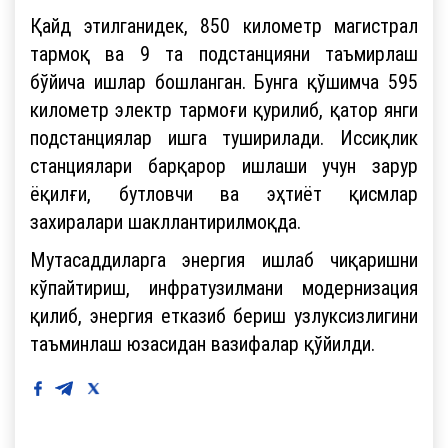
Қайд этилганидек, 850 километр магистрал
тармоқ ва 9 та подстанцияни таъмирлаш
бўйича ишлар бошланган. Бунга қўшимча 595
километр электр тармоғи қурилиб, қатор янги
подстанциялар ишга туширилади. Иссиқлик
станциялари барқарор ишлаши учун зарур
ёқилғи, бутловчи ва эҳтиёт қисмлар
захиралари шакллантирилмоқда.
Мутасаддиларга энергия ишлаб чиқаришни
кўпайтириш, инфратузилмани модернизация
қилиб, энергия етказиб бериш узлуксизлигини
таъминлаш юзасидан вазифалар қўйилди.