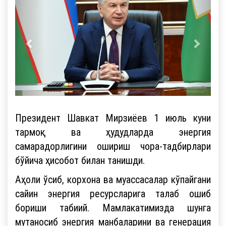
Президент Шавкат Мирзиёев 1 июль куни
тармоқ ва ҳудудларда энергия
самарадорлигини ошириш чора-тадбирлари
бўйича ҳисобот билан танишди.
Аҳоли ўсиб, корхона ва муассасалар кўпайгани
сайин энергия ресурсларига талаб ошиб
бориши табиий. Мамлакатимизда шунга
мутаносиб энергия манбаларини ва генерация