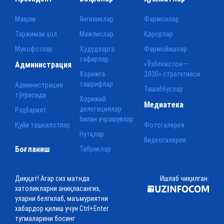
Мақом
Янгиликлар
Фармонлар
Таржимаи ҳол
Мажлислар
Қарорлар
Мукофотлар
Ҳудудларга
Фармойишлар
сафарлар
Администрация
«Ўзбекистон —
Хорижга
2030» стратегияси
ташрифлар
Администрация
Ташаббуслар
тўғрисида
Хорижий
Медиатека
делегациялар
Раҳбарият
билан учрашувлар
Қуйи ташкилотлар
Фотогалерея
Нутқлар
Видеогалерея
Боғланиш
Табриклар
Диққат! Агар сиз матнда
Ишлаб чиқилган:
хатоликларни аниқласангиз,
уларни белгилаб, маъмуриятни
хабардор қилиш учун Ctrl+Enter
тугмаларини босинг