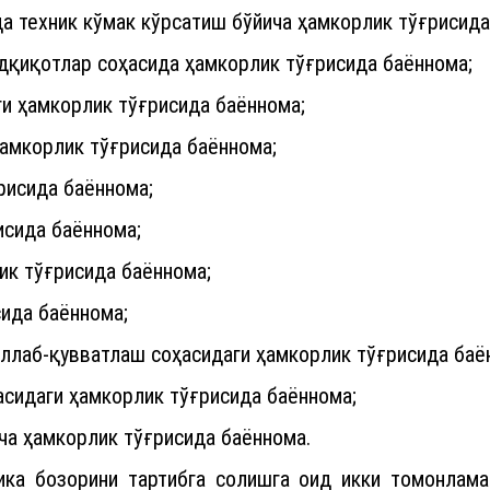
а техник кўмак кўрсатиш бўйича ҳамкорлик тўғрисида
адқиқотлар соҳасида ҳамкорлик тўғрисида баённома;
и ҳамкорлик тўғрисида баённома;
ҳамкорлик тўғрисида баённома;
рисида баённома;
исида баённома;
ик тўғрисида баённома;
сида баённома;
қўллаб-қувватлаш соҳасидаги ҳамкорлик тўғрисида баё
асидаги ҳамкорлик тўғрисида баённома;
ча ҳамкорлик тўғрисида баённома.
тика бозорини тартибга солишга оид икки томонла