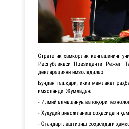
Стратегик ҳамкорлик кенгашининг у
Республикаси Президенти Режеп Т
декларацияни имзоладилар.
Бундан ташқари, икки мамлакат раҳб
имзоланди. Жумладан:
- Илмий алмашинув ва юқори технолог
- Ҳудудий ривожланиш соҳасидаги ҳа
- Стандартлаштириш соҳасидаги ҳамко