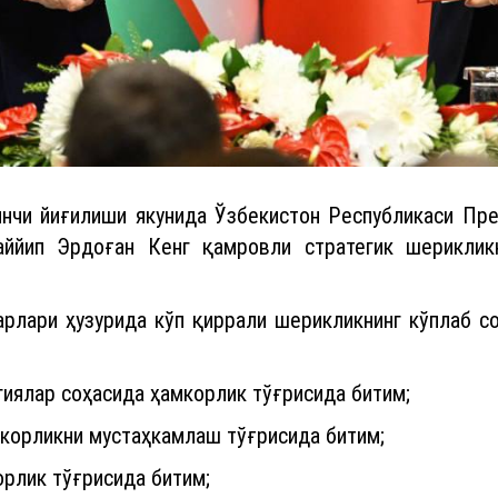
чинчи йиғилиши якунида Ўзбекистон Республикаси Пр
аййип Эрдоған Кенг қамровли стратегик шериклик
арлари ҳузурида кўп қиррали шерикликнинг кўплаб с
иялар соҳасида ҳамкорлик тўғрисида битим;
мкорликни мустаҳкамлаш тўғрисида битим;
рлик тўғрисида битим;