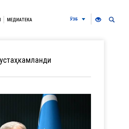
ЎЗБ
Я
МЕДИАТЕКА
мустаҳкамланди