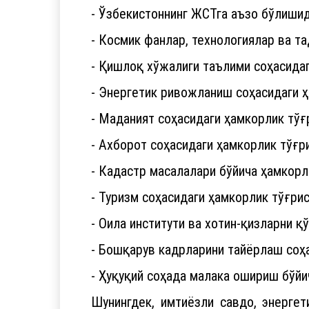
- Ўзбекистоннинг ЖСТга аъзо бўлишид
- Космик фанлар, технологиялар ва т
- Қишлоқ хўжалиги таълими соҳасидаг
- Энергетик ривожланиш соҳасидаги 
- Маданият соҳасидаги ҳамкорлик тўғ
- Ахборот соҳасидаги ҳамкорлик тўғр
- Кадастр масалалари бўйича ҳамкорл
- Туризм соҳасидаги ҳамкорлик тўғри
- Оила институти ва хотин-қизларни 
- Бошқарув кадрларини тайёрлаш соҳ
- Ҳуқуқий соҳада малака ошириш бўйи
Шунингдек, имтиёзли савдо, энерге