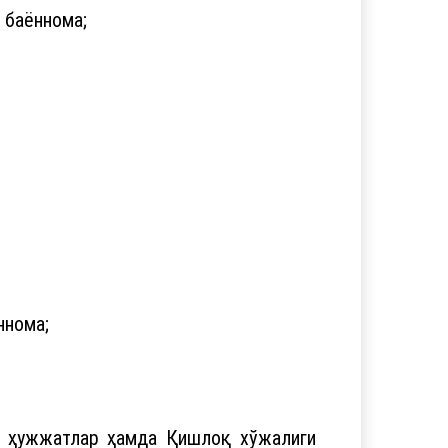
 баённома;
ннома;
ма ҳужжатлар ҳамда Қишлоқ хўжалиги