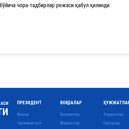
бўйича чора-тадбирлар режаси қабул қилинди.
ПРЕЗИДЕНТ
ВОҚЕАЛАР
ҲУЖЖАТЛА
КАСИ
ТИ
Мақом
Янгиликлар
Фармонлар
Таржимаи ҳол
Мажлислар
Қарорлар