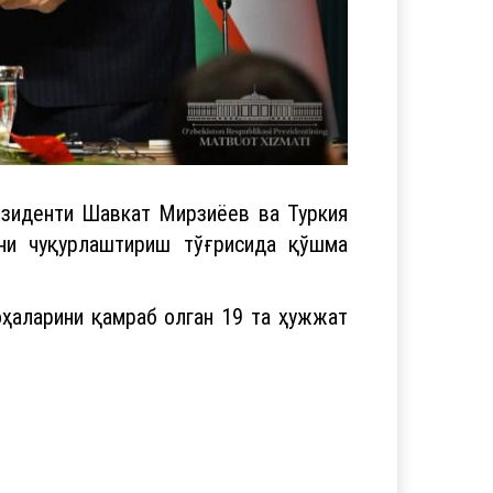
езиденти Шавкат Мирзиёев ва Туркия
ни чуқурлаштириш тўғрисида қўшма
оҳаларини қамраб олган 19 та ҳужжат