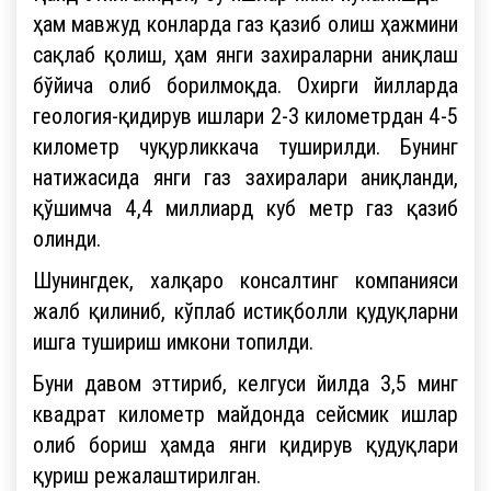
ҳам мавжуд конларда газ қазиб олиш ҳажмини
сақлаб қолиш, ҳам янги захираларни аниқлаш
бўйича олиб борилмоқда. Охирги йилларда
геология-қидирув ишлари 2-3 километрдан 4-5
километр чуқурликкача туширилди. Бунинг
натижасида янги газ захиралари аниқланди,
қўшимча 4,4 миллиард куб метр газ қазиб
олинди.
Шунингдек, халқаро консалтинг компанияси
жалб қилиниб, кўплаб истиқболли қудуқларни
ишга тушириш имкони топилди.
Буни давом эттириб, келгуси йилда 3,5 минг
квадрат километр майдонда сейсмик ишлар
олиб бориш ҳамда янги қидирув қудуқлари
қуриш режалаштирилган.