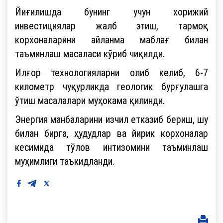
Йиғилишда бунинг учун хорижий
инвестициялар жалб этиш, тармоқ
корхоналарини айланма маблағ билан
таъминлаш масаласи кўриб чиқилди.
Илғор технологияларни олиб келиб, 6-7
километр чуқурликда геологик бурғулашга
ўтиш масалалари муҳокама қилинди.
Энергия манбаларини изчил етказиб бериш, шу
билан бирга, ҳудудлар ва йирик корхоналар
кесимида тўлов интизомини таъминлаш
муҳимлиги таъкидланди.