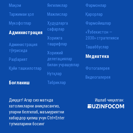
Мақом
Янгиликлар
Фармонлар
Таржимаи ҳол
Мажлислар
Қарорлар
Мукофотлар
Ҳудудларга
Фармойишлар
сафарлар
Администрация
«Ўзбекистон —
Хорижга
2030» стратегияси
ташрифлар
Администрация
Ташаббуслар
тўғрисида
Хорижий
Медиатека
делегациялар
Раҳбарият
билан учрашувлар
Қуйи ташкилотлар
Фотогалерея
Нутқлар
Видеогалерея
Боғланиш
Табриклар
Диққат! Агар сиз матнда
Ишлаб чиқилган:
хатоликларни аниқласангиз,
уларни белгилаб, маъмуриятни
хабардор қилиш учун Ctrl+Enter
тугмаларини босинг