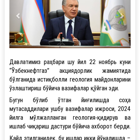
Давлатимиз раҳбари шу йил 22 ноябрь куни
“Ўзбекнефтгаз” акциядорлик жамиятида
бўлганида истиқболли геология майдонларини
ўзлаштириш бўйича вазифалар қўйган эди.
Бугун бўлиб ўтган йиғилишда соҳа
мутасаддилари ушбу вазифалар ижроси, 2024
йилга мўлжалланган геология-қидирув ва
ишлаб чиқариш дастури бўйича ахборот берди.
Қайд этилганидек, бу ишлар икки йўналишда –