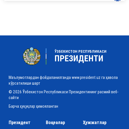
ЎЗБЕКИСТОН РЕСПУБЛИКАСИ
ПРЕЗИДЕНТИ
Маълумотлардан фойдаланилганда www.president.uz га ҳавола
кўрсатилиши шарт
© 2026 Ўзбекистон Республикаси Президентининг расмий веб-
сайти
Барча ҳуқуқлар ҳимояланган
Президент
Воқеалар
Ҳужжатлар