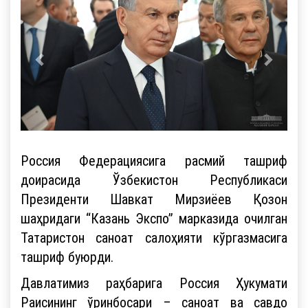
Россия Федерациясига расмий ташриф
доирасида Ўзбекистон Республикаси
Президенти Шавкат Мирзиёев Қозон
шаҳридаги “Казань Экспо” марказида очилган
Татаристон саноат салоҳияти кўргазмасига
ташриф буюрди.
Давлатимиз раҳбарига Россия Ҳукумати
Раисининг ўринбосари – саноат ва савдо