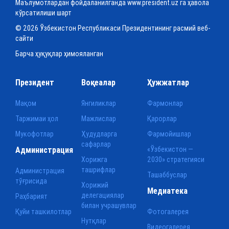
Маълумотлардан фойдаланилганда www.president.uz га ҳавола
кўрсатилиши шарт
© 2026 Ўзбекистон Республикаси Президентининг расмий веб-
сайти
Барча ҳуқуқлар ҳимояланган
Президент
Воқеалар
Ҳужжатлар
Мақом
Янгиликлар
Фармонлар
Таржимаи ҳол
Мажлислар
Қарорлар
Мукофотлар
Ҳудудларга
Фармойишлар
сафарлар
Администрация
«Ўзбекистон —
Хорижга
2030» стратегияси
ташрифлар
Администрация
Ташаббуслар
тўғрисида
Хорижий
Медиатека
делегациялар
Раҳбарият
билан учрашувлар
Қуйи ташкилотлар
Фотогалерея
Нутқлар
Видеогалерея