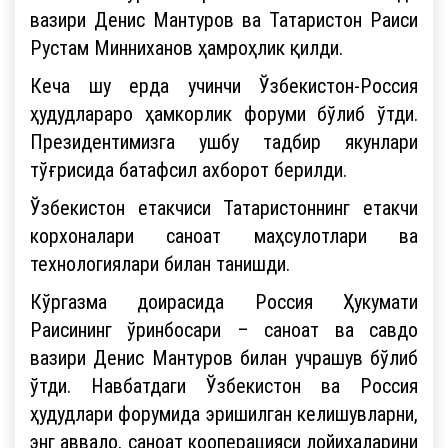
вазири Денис Мантуров ва Татаристон Раиси
Рустам Минниханов ҳамроҳлик қилди.
Кеча шу ерда учинчи Ўзбекистон-Россия
ҳудудлараро ҳамкорлик форуми бўлиб ўтди.
Президентимизга ушбу тадбир якунлари
тўғрисида батафсил ахборот берилди.
Ўзбекистон етакчиси Татаристоннинг етакчи
корхоналари саноат маҳсулотлари ва
технологиялари билан танишди.
Кўргазма доирасида Россия Ҳукумати
Раисининг ўринбосари – саноат ва савдо
вазири Денис Мантуров билан учрашув бўлиб
ўтди. Навбатдаги Ўзбекистон ва Россия
ҳудудлари форумида эришилган келишувларни,
энг аввало, саноат кооперацияси лойиҳаларини