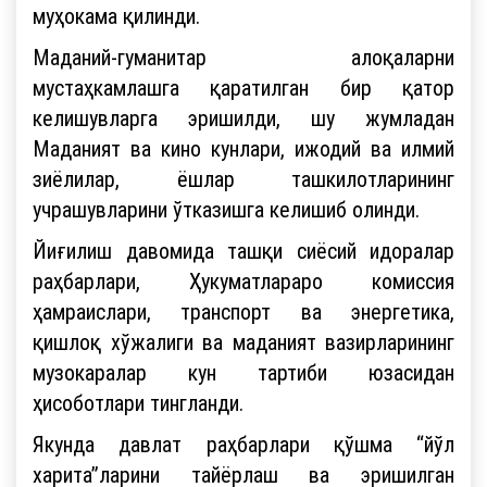
муҳокама қилинди.
Маданий-гуманитар алоқаларни
мустаҳкамлашга қаратилган бир қатор
келишувларга эришилди, шу жумладан
Маданият ва кино кунлари, ижодий ва илмий
зиёлилар, ёшлар ташкилотларининг
учрашувларини ўтказишга келишиб олинди.
Йиғилиш давомида ташқи сиёсий идоралар
раҳбарлари, Ҳукуматлараро комиссия
ҳамраислари, транспорт ва энергетика,
қишлоқ хўжалиги ва маданият вазирларининг
музокаралар кун тартиби юзасидан
ҳисоботлари тингланди.
Якунда давлат раҳбарлари қўшма “йўл
харита”ларини тайёрлаш ва эришилган