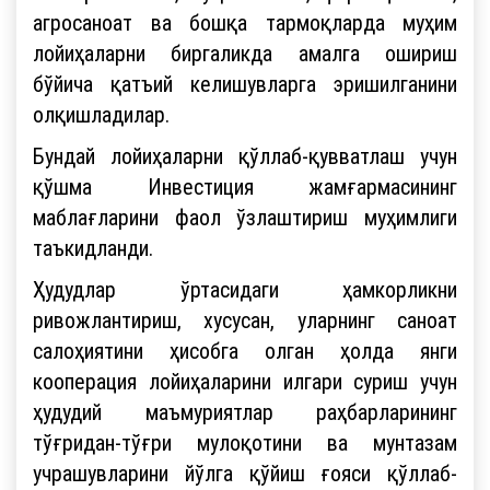
агросаноат ва бошқа тармоқларда муҳим
лойиҳаларни биргаликда амалга ошириш
бўйича қатъий келишувларга эришилганини
олқишладилар.
Бундай лойиҳаларни қўллаб-қувватлаш учун
қўшма Инвестиция жамғармасининг
маблағларини фаол ўзлаштириш муҳимлиги
таъкидланди.
Ҳудудлар ўртасидаги ҳамкорликни
ривожлантириш, хусусан, уларнинг саноат
салоҳиятини ҳисобга олган ҳолда янги
кооперация лойиҳаларини илгари суриш учун
ҳудудий маъмуриятлар раҳбарларининг
тўғридан-тўғри мулоқотини ва мунтазам
учрашувларини йўлга қўйиш ғояси қўллаб-