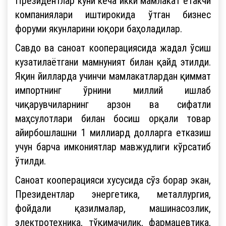
Президентлар куни кеча икки мамлакат етакчи
компаниялари иштирокида ўтган бизнес
форуми якунларини юқори баҳоладилар.
Савдо ва саноат кооперациясида жадал ўсиш
кузатилаётгани мамнуният билан қайд этилди.
Яқин йилларда учинчи мамлакатлардан қиммат
импортнинг ўрнини миллий ишлаб
чиқарувчиларнинг арзон ва сифатли
маҳсулотлари билан босиш орқали товар
айирбошлашни 1 миллиард долларга етказиш
учун барча имкониятлар мавжудлиги кўрсатиб
ўтилди.
Саноат кооперацияси хусусида сўз борар экан,
Президентлар энергетика, металлургия,
фойдали қазилмалар, машинасозлик,
электротехника, тўқимачилик, фармацевтика,