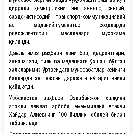
қиррали ҳамкорликни, энг аввало, сиёсий,
савдо-иқтисодий, транспорт-коммуникациявий
ва маданий-гуманитар соҳаларда
ривожлантириш масалалари муҳокама
қилинди.
Давлатимиз раҳбари дини бир, қадриятлари,
анъаналари, тили ва маданияти ўхшаш бўлган
халқларимиз ўртасидаги муносабатлар кейинги
йилларда энг юксак даражага кўтарилганини
қайд этди.
Ўзбекистон раҳбари Озарбайжон халқини
атоқли давлат арбоби, умуммиллий етакчи
Ҳайдар Алиевнинг 100 йиллик юбилей билан
табриклади.