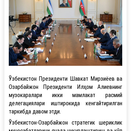
Ўзбекистон Президенти Шавкат Мирзиёев ва
Озарбайжон Президенти Илҳом Алиевнинг
музокаралари икки мамлакат расмий
делегациялари иштирокида кенгайтирилган
таркибда давом этди.
Ўзбекистон-Озарбайжон стратегик шериклик
муносабатларини янада чуқурлаштириш ва кўп