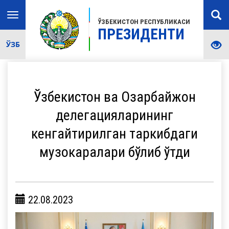
Toggle
ЎЗБЕКИСТОН РЕСПУБЛИКАСИ
navigation
ПРЕЗИДЕНТИ
ЎЗБ
Ўзбекистон ва Озарбайжон
делегацияларининг
кенгайтирилган таркибдаги
музокаралари бўлиб ўтди
22.08.2023