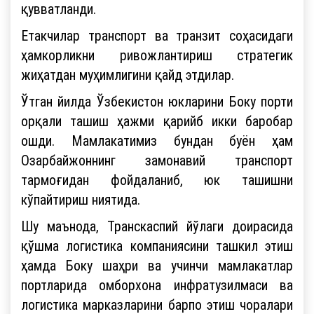
қувватланди.
Етакчилар транспорт ва транзит соҳасидаги
ҳамкорликни ривожлантириш стратегик
жиҳатдан муҳимлигини қайд этдилар.
Ўтган йилда Ўзбекистон юкларини Боку порти
орқали ташиш ҳажми қарийб икки баробар
ошди. Мамлакатимиз бундан буён ҳам
Озарбайжоннинг замонавий транспорт
тармоғидан фойдаланиб, юк ташишни
кўпайтириш ниятида.
Шу маънода, Транскаспий йўлаги доирасида
қўшма логистика компаниясини ташкил этиш
ҳамда Боку шаҳри ва учинчи мамлакатлар
портларида омборхона инфратузилмаси ва
логистика марказларини барпо этиш чоралари