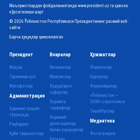
Маълумотлардан фойдаланилганда www.president.uz га ҳавола
кўрсатилиши шарт
© 2026 Ўзбекистон Республикаси Президентининг расмий веб-
сайти
Барча ҳуқуқлар ҳимояланган
Президент
Воқеалар
Ҳужжатлар
Мақом
Янгиликлар
Фармонлар
Таржимаи ҳол
Мажлислар
Қарорлар
Мукофотлар
Ҳудудларга
Фармойишлар
сафарлар
Администрация
«Ўзбекистон —
Хорижга
2030» стратегияси
ташрифлар
Администрация
Ташаббуслар
тўғрисида
Хорижий
Медиатека
делегациялар
Раҳбарият
билан учрашувлар
Қуйи ташкилотлар
Фотогалерея
Нутқлар