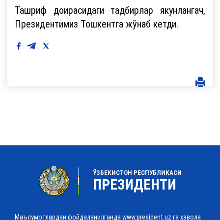
Ташриф доирасидаги тадбирлар якунлангач,
Президентимиз Тошкентга жўнаб кетди.
ЎЗБЕКИСТОН РЕСПУБЛИКАСИ
ПРЕЗИДЕНТИ
Маълумотлардан фойдаланилганда www.president.uz га ҳавола