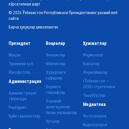
кўрсатилиши шарт
© 2026 Ўзбекистон Республикаси Президентининг расмий веб-
сайти
Барча ҳуқуқлар ҳимояланган
Президент
Воқеалар
Ҳужжатлар
Мақом
Янгиликлар
Фармонлар
Таржимаи ҳол
Мажлислар
Қарорлар
Мукофотлар
Ҳудудларга
Фармойишлар
сафарлар
Администрация
«Ўзбекистон —
Хорижга
2030» стратегияси
ташрифлар
Администрация
Ташаббуслар
тўғрисида
Хорижий
Медиатека
делегациялар
Раҳбарият
билан учрашувлар
Қуйи ташкилотлар
Фотогалерея
Нутқлар
Видеогалерея