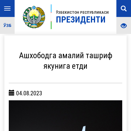
Toggle
ЎЗБЕКИСТОН РЕСПУБЛИКАСИ
navigation
ПРЕЗИДЕНТИ
ЎЗБ
Ашхободга амалий ташриф
якунига етди
04.08.2023