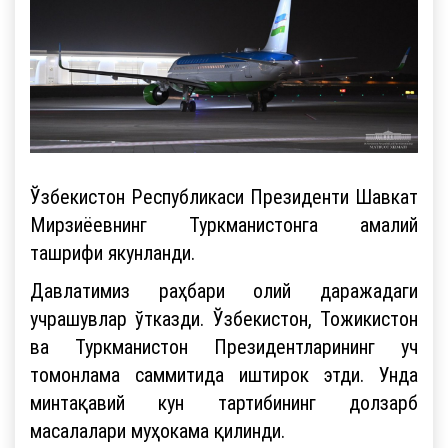
Ўзбекистон Республикаси Президенти Шавкат
Мирзиёевнинг Туркманистонга амалий
ташрифи якунланди.
Давлатимиз раҳбари олий даражадаги
учрашувлар ўтказди. Ўзбекистон, Тожикистон
ва Туркманистон Президентларининг уч
томонлама саммитида иштирок этди. Унда
минтақавий кун тартибининг долзарб
масалалари муҳокама қилинди.