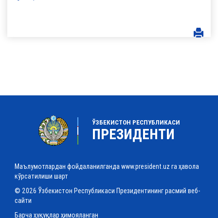
ЎЗБЕКИСТОН РЕСПУБЛИКАСИ
ПРЕЗИДЕНТИ
Маълумотлардан фойдаланилганда www.president.uz га ҳавола
кўрсатилиши шарт
© 2026 Ўзбекистон Республикаси Президентининг расмий веб-
сайти
Барча ҳуқуқлар ҳимояланган