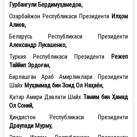
Гурбангули Бердимуҳамедов,
Озарбайжон Республикаси Президенти
Илҳом
Алиев,
Беларусь Республикаси Президенти
Александр Лукашенко,
Туркия Республикаси Президенти
Режеп
Таййип Эрдоған,
Бирлашган Араб Амирликлари Президенти
Шайх
Муҳаммад бин Зоид Ол Наҳаён,
Қатар Амири Давлати Шайх
Тамим бин Ҳамад
Ол Соний,
Ҳиндистон Республикаси Президенти
Драупади Мурму,