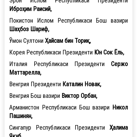
Эрон Ислом Республикаси Президенти
Иброҳим Раисий,
Покистон Ислом Республикаси Бош вазири
Шаҳбоз Шариф,
Ўмон Султони
Ҳайсам бин Ториқ,
Корея Республикаси Президенти
Юн Сок Ёль,
Италия Республикаси Президенти
Сержо
Маттарелла,
Венгрия Президенти
Каталин Новак,
Венгрия Бош вазири
Виктор Орбан,
Арманистон Республикаси Бош вазири
Никол
Пашинян,
Сингапур Республикаси Президенти
Ҳалима
Яқуб,