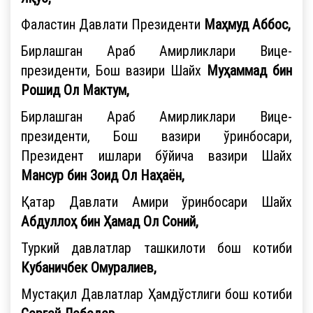
Фаластин Давлати Президенти
Маҳмуд Аббос,
Бирлашган Араб Амирликлари Вице-
президенти, Бош вазири Шайх
Муҳаммад бин
Рошид Ол Мактум,
Бирлашган Араб Амирликлари Вице-
президенти, Бош вазири ўринбосари,
Президент ишлари бўйича вазири Шайх
Мансур бин Зоид Ол Наҳаён,
Қатар Давлати Амири ўринбосари Шайх
Абдуллоҳ бин Ҳамад Ол Соний,
Туркий давлатлар ташкилоти бош котиби
Кубаничбек Омуралиев,
Мустақил Давлатлар Ҳамдўстлиги бош котиби