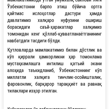
Ўзбекистонни барпо этиш бўйича ортга
қайтмас ислоҳотлар дастури ҳамда
давлатимиз халқаро нуфузини ошириш
борасидаги саъй-ҳаракатлар халқимиз
томонидан кенг қўллаб-қувватланаётганининг
навбатдаги тасдиғи бўлди.
Қутловларда мамлакатимиз билан дўстлик ва
кўп қиррали ҳамкорликни ҳар томонлама
мустаҳкамлашга интилиш қатъий экани
алоҳида таъкидланиб, Ўзбекистоннинг кўп
миллатли халқига тинчлик-осойишталик,
фаровонлик, барқарор тараққиёт ва равнақ
тилаклари изҳор этилган.