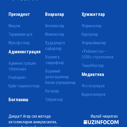
Президент
Воқеалар
Ҳужжатлар
Мақом
Янгиликлар
Фармонлар
Таржимаи ҳол
Мажлислар
Қарорлар
Мукофотлар
Ҳудудларга
Фармойишлар
сафарлар
Администрация
«Ўзбекистон —
Хорижга
2030» стратегияси
ташрифлар
Администрация
Ташаббуслар
тўғрисида
Хорижий
Медиатека
делегациялар
Раҳбарият
билан учрашувлар
Қуйи ташкилотлар
Фотогалерея
Нутқлар
Видеогалерея
Боғланиш
Табриклар
Диққат! Агар сиз матнда
Ишлаб чиқилган:
хатоликларни аниқласангиз,