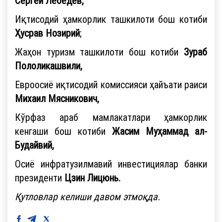
Сергей Лебедев,
Иқтисодий ҳамкорлик ташкилоти бош котиби
Ҳусрав
Нозирий
;
Жаҳон туризм ташкилоти бош котиби
Зураб
Пололикашвили,
Евроосиё иқтисодий комиссияси ҳайъати раиси
Михаил Мясникович,
Кўрфаз араб мамлакатлари ҳамкорлик
кенгаши бош котиби
Жасим Муҳаммад ал-
Будайвий,
Осиё инфратузилмавий инвестициялар банки
президенти
Цзин Лицюнь.
Қутловлар келиши давом этмоқда.