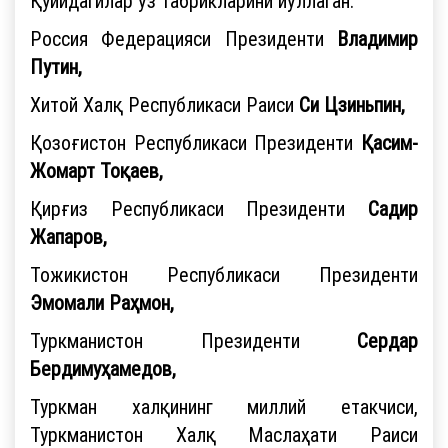
Қуйидагилар ўз табрикларини йўллаган:
Россия Федерацияси Президенти
Владимир
Путин,
Хитой Халқ Республикаси Раиси
Си Цзиньпин,
Қозоғистон Республикаси Президенти
Қасим-
Жомарт Тоқаев,
Қирғиз Республикаси Президенти
Садир
Жапаров,
Тожикистон Республикаси Президенти
Эмомали Раҳмон,
Туркманистон Президенти
Сердар
Бердимуҳамедов,
Туркман халқининг миллий етакчиси,
Туркманистон Халқ Маслаҳати Раиси