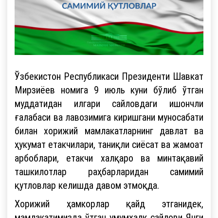
Ўзбекистон Республикаси Президенти Шавкат
Мирзиёев номига 9 июль куни бўлиб ўтган
муддатидан илгари сайловдаги ишончли
ғалабаси ва лавозимига киришгани муносабати
билан хорижий мамлакатларнинг давлат ва
ҳукумат етакчилари, таниқли сиёсат ва жамоат
арбоблари, етакчи халқаро ва минтақавий
ташкилотлар раҳбарларидан самимий
қутловлар келишда давом этмоқда.
Хорижий ҳамкорлар қайд этганидек,
мамлакатимизда ўтган умумхалқ сайлови Янги