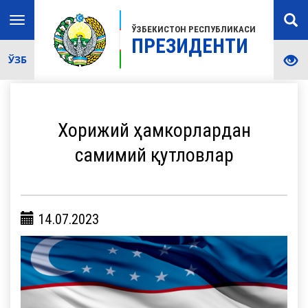
Toggle
ЎЗБЕКИСТОН РЕСПУБЛИКАСИ
navigation
ПРЕЗИДЕНТИ
ЎЗБ
Хорижий ҳамкорлардан
самимий қутловлар
14.07.2023