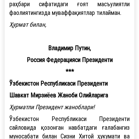
раҳбари сифатидаги ғоят масъулиятли
фаолиятингизда муваффақиятлар тилайман.
Ҳурмат билан,
Владимир Путин,
Россия Федерацияси Президенти
***
Ўзбекистон Республикаси Президенти
Шавкат Мирзиёев Жаноби Олийларига
Ҳурматли Президент жаноблари!
Ўзбекистон Республикаси Президенти
сайловида қозонган навбатдаги ғалабангиз
муносабати билан Сизни Хитой ҳукумати ва