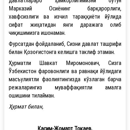
давлатлараро ҳамкорлигимизни бутун
Марказий Осиёнинг барқарорлиги,
хавфсизлиги ва изчил тараққиёти йўлида
сифат жиҳатидан янги даражага олиб
чиқишимизга ишонаман.
Фурсатдан фойдаланиб, Сизни давлат ташрифи
билан Қозоғистонга келишга таклиф этаман.
Ҳурматли Шавкат Миромонович, Сизга
Ўзбекистон фаровонлиги ва равнақи йўлидаги
масъулиятли фаолиятингизда кўзлаган барча
режаларингиз муваффақиятли амалга
ошишини тилайман.
Ҳурмат билан,
Қасим-Жомарт Тоқаев,