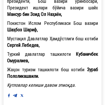
президенти, Бош вазири ўринбосари,
Президент ишлари бўйича вазири шайх
Мансур бин Зоид Ол Наҳаён,
Покистон Ислом Республикаси Бош вазири
Шаҳбоз Шариф,
Мустақил Давлатлар Ҳамдўстлиги бош котиби
Сергей Лебедев,
Туркий давлатлар ташкилоти
Кубаничбек
Омуралиев,
Жаҳон туризм ташкилоти бош котиби
Зураб
Пололикашвили.
Қутловлар келиши давом этмоқда.