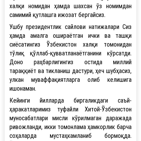
халқи номидан ҳамда шахсан ўз номимдан
самимий қутлашга ижозат бергайсиз.
Ушбу президентлик сайлови натижалари Сиз
ҳамда амалга ошираётган ички ва ташқи
сиёсатингиз Ўзбекистон халқи томонидан
тўлиқ қўллаб-қувватланаётганини кўрсатди.
Доно раҳбарлигингиз остида миллий
тараққиёт ва тикланиш дастури, ҳеч шубҳасиз,
улкан муваффақиятларга олиб келишига
ишонаман.
Кейинги йилларда биргаликдаги саъй-
ҳаракатларимиз туфайли Хитой-Ўзбекистон
муносабатлари мисли кўрилмаган даражада
ривожланди, икки томонлама ҳамкорлик барча
соҳаларда мустаҳкамланиб бормоқда.