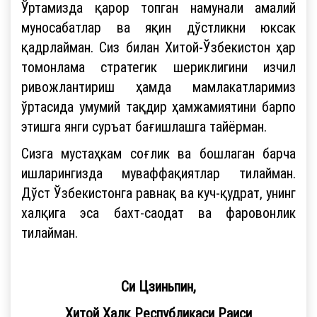
Ўртамизда қарор топган намунали амалий
муносабатлар ва яқин дўстликни юксак
қадрлайман. Сиз билан Хитой-Ўзбекистон ҳар
томонлама стратегик шериклигини изчил
ривожлантириш ҳамда мамлакатларимиз
ўртасида умумий тақдир ҳамжамиятини барпо
этишга янги суръат бағишлашга тайёрман.
Сизга мустаҳкам соғлик ва бошлаган барча
ишларингизда муваффақиятлар тилайман.
Дўст Ўзбекистонга равнақ ва куч-қудрат, унинг
халқига эса бахт-саодат ва фаровонлик
тилайман.
Си Цзиньпин,
Хитой Халқ Республикаси Раиси