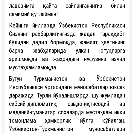
лавозимга қайта сайланганингиз билан
самимий қутлайман!
Кейинги йилларда Ўзбекистон Республикаси
Сизнинг раҳбарлигингизда жадал тараққиёт
йўлидан дадил бормоқда, жамият ҳаётининг
барча жабҳаларида улкан ютуқларга
эришмоқда ва жаҳондаги нуфузини изчил
мустаҳкамламоқда.
Бугун Туркманистон ва Ўзбекистон
Республикаси ўртасидаги муносабатлар юксак
даражада. Турли йўналишларда, шу жумладан
сиёсий-дипломатик, савдо-иқтисодий ва
маданий-гуманитар соҳаларда мустаҳкам икки
томонлама ҳамкорлик йўлга қўйилган.
Ўзбекистон-Туркманистон муносабатлари