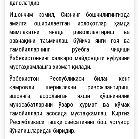
далолатдир.
Ишончим комил, Сизнинг бошчилигингизда
амалга оширилаётган ислоҳотлар ҳамда
мамлакатни янада ривожлантириш ва
равнақини таъминлаш бўйича янги ғоя ва
тамойилларнинг рўёбга чиқиши
Ўзбекистоннинг халқаро майдондаги нуфузини
мустаҳкамлашга хизмат қилади.
Ўзбекистон Республикаси билан кенг
қамровли шерикликни ривожлантириш,
ишончга асосланган яхши қўшничилик
муносабатларини ўзаро ҳурмат ва кўмак
тамойиллари асосида мустаҳкамлаш Қирғиз
Республикаси ташқи сиёсатининг бош устувор
йўналишларидан биридир.