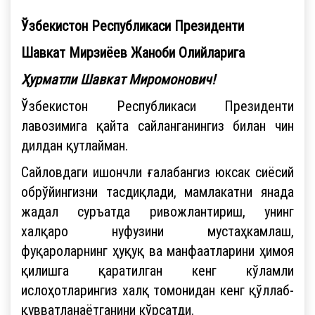
Ўзбекистон Республикаси Президенти
Шавкат Мирзиёев Жаноби Олийларига
Ҳурматли Шавкат Миромонович!
Ўзбекистон Республикаси Президенти
лавозимига қайта сайланганингиз билан чин
дилдан қутлайман.
Сайловдаги ишончли ғалабангиз юксак сиёсий
обрўйингизни тасдиқлади, мамлакатни янада
жадал суръатда ривожлантириш, унинг
халқаро нуфузини мустаҳкамлаш,
фуқароларнинг ҳуқуқ ва манфаатларини ҳимоя
қилишга қаратилган кенг кўламли
ислоҳотларингиз халқ томонидан кенг қўллаб-
қувватланаётганини кўрсатди.