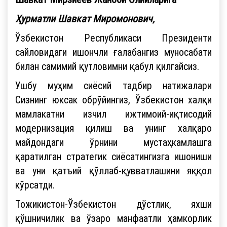
Ҳурматли Шавкат Миромонович,
Ўзбекистон Республикаси Президенти
сайловидаги ишончли ғалабангиз муносабати
билан самимий қутловимни қабул қилгайсиз.
Ушбу муҳим сиёсий тадбир натижалари
Сизнинг юксак обрўйингиз, Ўзбекистон халқи
мамлакатни изчил ижтимоий-иқтисодий
модернизация қилиш ва унинг халқаро
майдондаги ўрнини мустаҳкамлашга
қаратилган стратегик сиёсатингизга ишониши
ва уни қатъий қўллаб-қувватлашини яққол
кўрсатди.
Тожикистон-Ўзбекистон дўстлик, яхши
қўшничилик ва ўзаро манфаатли ҳамкорлик