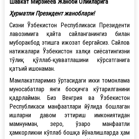
Шавкат Мирзиёев Жаноби Олийларига
Ҳурматли Президент жаноблари!
Сизни Ўзбекистон Республикаси Президенти
лавозимига қайта сайланганингиз билан
муборакбод этишга ижозат бергайсиз. Сайлов
натижалари Ўзбекистон халқи сиёсатингизни
тўлиқ қўллаб-қувватлашини кўрсатганига
қатъий ишонаман.
Мамлакатларимиз ўртасидаги икки томонлама
муносабатлар янги босқичга кўтарилганини
қадрлайман. Биз Венгрия ва Ўзбекистон
Республикаси манфаатлари йўлида бошлаган
ишларни давом эттириш имкониятидан
мамнунман, зеро, ўзаро манфаатли
ҳамкорликни кўплаб бошқа йўналишларда ҳам