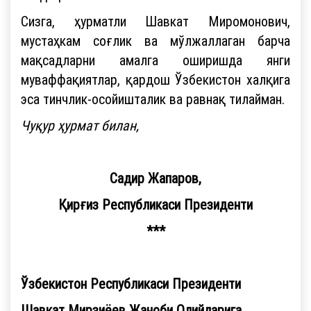
Сизга, ҳурматли Шавкат Миромонович,
мустаҳкам соғлик ва мўлжаллаган барча
мақсадларни амалга оширишда янги
муваффақиятлар, қардош Ўзбекистон халқига
эса тинчлик-осойишталик ва равнақ тилайман.
Чуқур ҳурмат билан,
Садир Жапаров,
Қирғиз Республикаси Президенти
***
Ўзбекистон Республикаси Президенти
Шавкат Мирзиёев Жаноби Олийларига