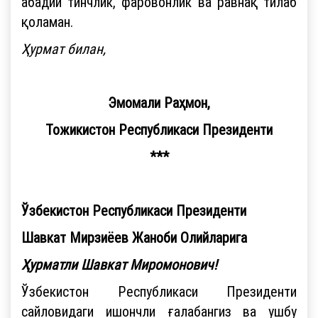
абадий тинчлик, фаровонлик ва равнақ тилаб
қоламан.
Ҳурмат билан,
Эмомали Раҳмон,
Тожикистон Республикаси Президенти
***
Ўзбекистон Республикаси Президенти
Шавкат Мирзиёев Жаноби Олийларига
Ҳурматли Шавкат Миромонович!
Ўзбекистон Республикаси Президенти
сайловидаги ишончли ғалабангиз ва ушбу