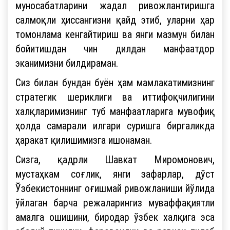
муносабатларини жадал ривожлантиришга
салмоқли ҳиссангизни қайд этиб, уларни ҳар
томонлама кенгайтириш ва янги мазмун билан
бойитишдан чин дилдан манфаатдор
эканимизни билдираман.
Сиз билан бундан буён ҳам мамлакатимизнинг
стратегик шериклиги ва иттифоқчилигини
халқларимизнинг туб манфаатларига мувофиқ
ҳолда самарали илгари суришга биргаликда
ҳаракат қилишимизга ишонаман.
Сизга, қадрли Шавкат Миромонович,
мустаҳкам соғлик, янги зафарлар, дўст
Ўзбекистоннинг оғишмай ривожланиши йўлида
ўйлаган барча режаларингиз муваффақиятли
амалга ошишини, биродар ўзбек халқига эса