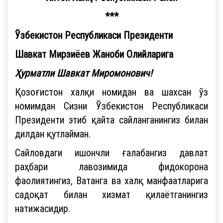
***
Ўзбекистон Республикаси Президенти
Шавкат Мирзиёев Жаноби Олийларига
Ҳурматли Шавкат Миромонович!
Қозоғистон халқи номидан ва шахсан ўз
номимдан Сизни Ўзбекистон Республикаси
Президенти этиб қайта сайланганингиз билан
дилдан қутлайман.
Сайловдаги ишончли ғалабангиз давлат
раҳбари лавозимида фидокорона
фаолиятингиз, Ватанга ва халқ манфаатларига
садоқат билан хизмат қилаётганингиз
натижасидир.