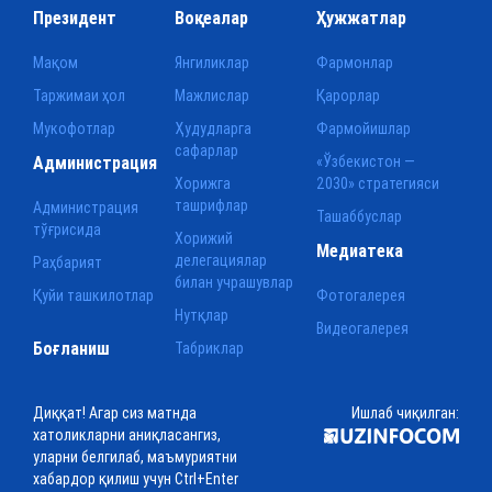
Президент
Воқеалар
Ҳужжатлар
Мақом
Янгиликлар
Фармонлар
Таржимаи ҳол
Мажлислар
Қарорлар
Мукофотлар
Ҳудудларга
Фармойишлар
сафарлар
Администрация
«Ўзбекистон —
Хорижга
2030» стратегияси
ташрифлар
Администрация
Ташаббуслар
тўғрисида
Хорижий
Медиатека
делегациялар
Раҳбарият
билан учрашувлар
Қуйи ташкилотлар
Фотогалерея
Нутқлар
Видеогалерея
Боғланиш
Табриклар
Диққат! Агар сиз матнда
Ишлаб чиқилган:
хатоликларни аниқласангиз,
уларни белгилаб, маъмуриятни
хабардор қилиш учун Ctrl+Enter