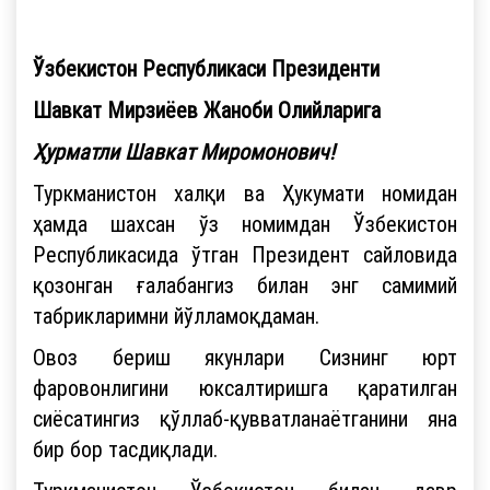
Ўзбекистон Республикаси Президенти
Шавкат Мирзиёев Жаноби Олийларига
Ҳурматли Шавкат Миромонович!
Туркманистон халқи ва Ҳукумати номидан
ҳамда шахсан ўз номимдан Ўзбекистон
Республикасида ўтган Президент сайловида
қозонган ғалабангиз билан энг самимий
табрикларимни йўлламоқдаман.
Овоз бериш якунлари Сизнинг юрт
фаровонлигини юксалтиришга қаратилган
сиёсатингиз қўллаб-қувватланаётганини яна
бир бор тасдиқлади.