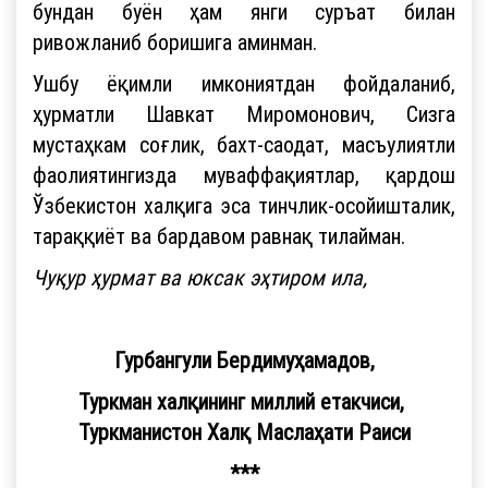
бундан буён ҳам янги суръат билан
ривожланиб боришига аминман.
Ушбу ёқимли имкониятдан фойдаланиб,
ҳурматли Шавкат Миромонович, Сизга
мустаҳкам соғлик, бахт-саодат, масъулиятли
фаолиятингизда муваффақиятлар, қардош
Ўзбекистон халқига эса тинчлик-осойишталик,
тараққиёт ва бардавом равнақ тилайман.
Чуқур ҳурмат ва юксак эҳтиром ила,
Гурбангули Бердимуҳамадов,
Туркман халқининг миллий етакчиси,
Туркманистон Халқ Маслаҳати Раиси
***