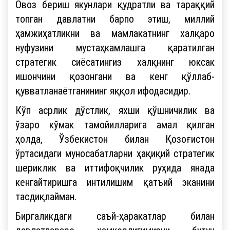
Овоз бериш якунлари қудратли ва тараққий
топган давлатни барпо этиш, миллий
ҳамжиҳатликни ва мамлакатнинг халқаро
нуфузини мустаҳкамлашга қаратилган
стратегик сиёсатингиз халқнинг юксак
ишончини қозонгани ва кенг қўллаб-
қувватланаётганининг яққол ифодасидир.
Кўп асрлик дўстлик, яхши қўшничилик ва
ўзаро кўмак тамойилларига амал қилган
ҳолда, Ўзбекистон билан Қозоғистон
ўртасидаги муносабатларни ҳақиқий стратегик
шериклик ва иттифоқчилик руҳида янада
кенгайтиришга интилишим қатъий эканини
тасдиқлайман.
Биргаликдаги саъй-ҳаракатлар билан