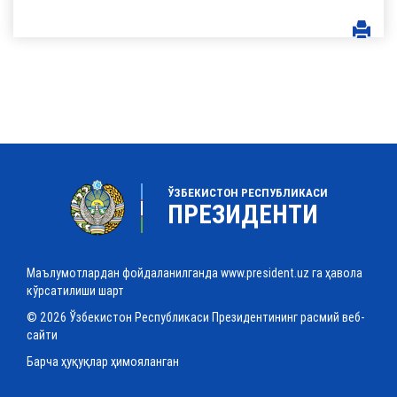
ЎЗБЕКИСТОН РЕСПУБЛИКАСИ
ПРЕЗИДЕНТИ
Маълумотлардан фойдаланилганда www.president.uz га ҳавола
кўрсатилиши шарт
© 2026 Ўзбекистон Республикаси Президентининг расмий веб-
сайти
Барча ҳуқуқлар ҳимояланган