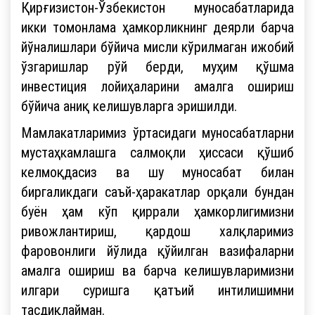
Қирғизистон-Ўзбекистон муносабатларида
икки томонлама ҳамкорликнинг деярли барча
йўналишлари бўйича мисли кўрилмаган ижобий
ўзгаришлар рўй берди, муҳим қўшма
инвестиция лойиҳаларини амалга ошириш
бўйича аниқ келишувларга эришилди.
Мамлакатларимиз ўртасидаги муносабатларни
мустаҳкамлашга салмоқли ҳиссаси қўшиб
келмоқдасиз ва шу муносабат билан
биргаликдаги саъй-ҳаракатлар орқали бундан
буён ҳам кўп қиррали ҳамкорлигимизни
ривожлантириш, қардош халқларимиз
фаровонлиги йўлида қўйилган вазифаларни
амалга ошириш ва барча келишувларимизни
илгари суришга қатъий интилишимни
тасдиқлайман.