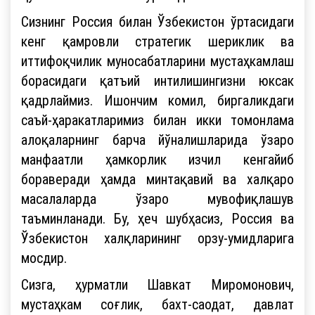
Сизнинг Россия билан Ўзбекистон ўртасидаги
кенг қамровли стратегик шериклик ва
иттифоқчилик муносабатларини мустаҳкамлаш
борасидаги қатъий интилишингизни юксак
қадрлаймиз. Ишончим комил, биргаликдаги
саъй-ҳаракатларимиз билан икки томонлама
алоқаларнинг барча йўналишларида ўзаро
манфаатли ҳамкорлик изчил кенгайиб
бораверади ҳамда минтақавий ва халқаро
масалаларда ўзаро мувофиқлашув
таъминланади. Бу, ҳеч шубҳасиз, Россия ва
Ўзбекистон халқларининг орзу-умидларига
мосдир.
Сизга, ҳурматли Шавкат Миромонович,
мустаҳкам соғлик, бахт-саодат, давлат