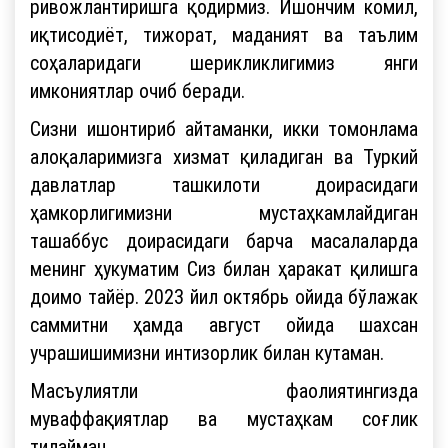
ривожлантиришга қодирмиз. Ишончим комил,
иқтисодиёт, тижорат, маданият ва таълим
соҳаларидаги шерикликлигимиз янги
имкониятлар очиб беради.
Сизни ишонтириб айтаманки, икки томонлама
алоқаларимизга хизмат қиладиган ва Туркий
давлатлар ташкилоти доирасидаги
ҳамкорлигимизни мустаҳкамлайдиган
ташаббус доирасидаги барча масалаларда
менинг ҳукуматим Сиз билан ҳаракат қилишга
доимо тайёр. 2023 йил октябрь ойида бўлажак
саммитни ҳамда август ойида шахсан
учрашишимизни интизорлик билан кутаман.
Масъулиятли фаолиятингизда
муваффақиятлар ва мустаҳкам соғлик
тилайман.