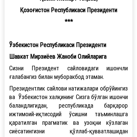
Қозоғистон Республикаси Президенти
***
Ўзбекистон Республикаси Президенти
Шавкат Мирзиёев Жаноби Олийларига
Сизни Президент сайловидаги ишончли
ғалабангиз билан муборакбод этаман.
Президентлик сайлови натижалари обрўйингиз
ва Ўзбекистон халқининг Сизга бўлган ишончи
баландлигидан, республикада барқарор
ижтимоий-иқтисодий ўсишни таъминлашга
қаратилган прагматик ва узоқни кўзлаган
сиёсатингизни қўллаб-қувватлашидан