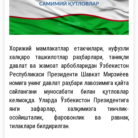
Хорижий мамлакатлар етакчилари, нуфузли
халқаро ташкилотлар раҳбарлари, таниқли
давлат ва жамоат арбобларидан Ўзбекистон
Республикаси Президенти Шавкат Мирзиёев
номига унинг давлат раҳбари лавозимига қайта
сайлангани муносабати билан қутловлар
келмоқда. Уларда Ўзбекистон Президентига
янги зафарлар, халқимизга тинчлик-
осойишталик, фаровонлик ва равнақ
тилаклари билдирилган.