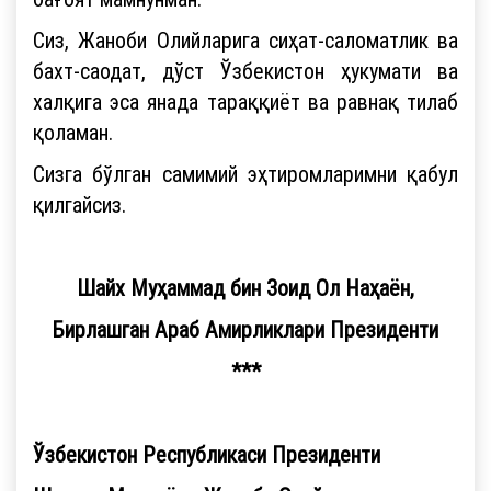
Сиз, Жаноби Олийларига сиҳат-саломатлик ва
бахт-саодат, дўст Ўзбекистон ҳукумати ва
халқига эса янада тараққиёт ва равнақ тилаб
қоламан.
Сизга бўлган самимий эҳтиромларимни қабул
қилгайсиз.
Шайх Муҳаммад бин Зоид Ол Наҳаён,
Бирлашган Араб Амирликлари Президенти
***
Ўзбекистон Республикаси Президенти