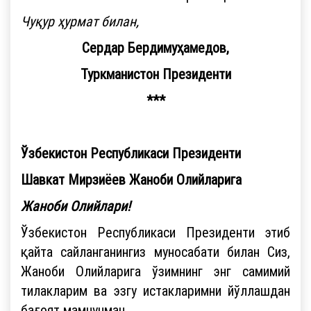
Чуқур ҳурмат билан,
Сердар Бердимуҳамедов,
Туркманистон Президенти
***
Ўзбекистон Республикаси Президенти
Шавкат Мирзиёев Жаноби Олийларига
Жаноби Олийлари!
Ўзбекистон Республикаси Президенти этиб
қайта сайланганингиз муносабати билан Сиз,
Жаноби Олийларига ўзимнинг энг самимий
тилакларим ва эзгу истакларимни йўллашдан
бағоят мамнунман.