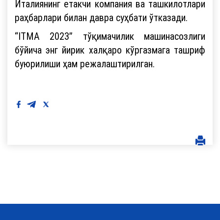
Италиянинг етакчи компания ва ташкилотлари
раҳбарлари билан давра суҳбати ўтказади.
“ITMA 2023” тўқимачилик машинасозлиги
бўйича энг йирик халқаро кўргазмага ташриф
буюрилиши ҳам режалаштирилган.