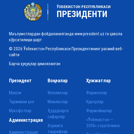
ЎЗБЕКИСТОН РЕСПУБЛИКАСИ
ПРЕЗИДЕНТИ
Маълумотлардан фойдаланилганда www.president.uz га ҳавола
кўрсатилиши шарт
© 2026 Ўзбекистон Республикаси Президентининг расмий веб-
сайти
Барча ҳуқуқлар ҳимояланган
Президент
Воқеалар
Ҳужжатлар
Мақом
Янгиликлар
Фармонлар
Таржимаи ҳол
Мажлислар
Қарорлар
Мукофотлар
Ҳудудларга
Фармойишлар
сафарлар
Администрация
«Ўзбекистон —
Хорижга
2030» стратегияси
ташрифлар
Администрация