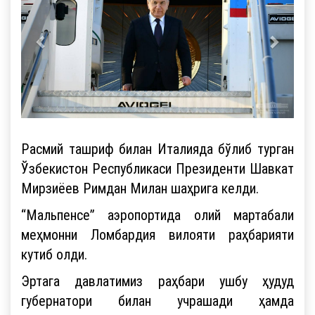
Расмий ташриф билан Италияда бўлиб турган
Ўзбекистон Республикаси Президенти Шавкат
Мирзиёев Римдан Милан шаҳрига келди.
“Мальпенсе” аэропортида олий мартабали
меҳмонни Ломбардия вилояти раҳбарияти
кутиб олди.
Эртага давлатимиз раҳбари ушбу ҳудуд
губернатори билан учрашади ҳамда