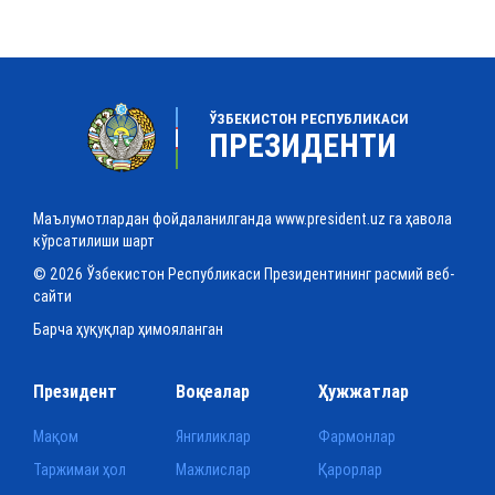
ЎЗБЕКИСТОН РЕСПУБЛИКАСИ
ПРЕЗИДЕНТИ
Маълумотлардан фойдаланилганда www.president.uz га ҳавола
кўрсатилиши шарт
© 2026 Ўзбекистон Республикаси Президентининг расмий веб-
сайти
Барча ҳуқуқлар ҳимояланган
Президент
Воқеалар
Ҳужжатлар
Мақом
Янгиликлар
Фармонлар
Таржимаи ҳол
Мажлислар
Қарорлар