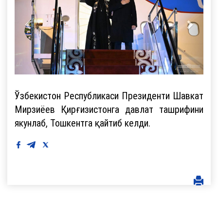
Ўзбекистон Республикаси Президенти Шавкат
Мирзиёев Қирғизистонга давлат ташрифини
якунлаб, Тошкентга қайтиб келди.