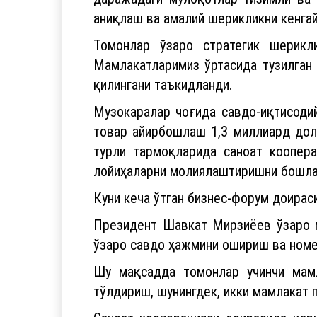
аниқлаш ва амалий шерикликни кенгай
Томонлар ўзаро стратегик шерикл
Мамлакатларимиз ўртасида тузилган
қилингани таъкидланди.
Музокаралар чоғида савдо-иқтисодий
товар айирбошлаш 1,3 миллиард долл
турли тармоқларида саноат коопера
лойиҳаларни молиялаштиришни бошла
Куни кеча ўтган бизнес-форум доира
Президент Шавкат Мирзиёев ўзаро ма
ўзаро савдо ҳажмини ошириш ва номе
Шу мақсадда томонлар учинчи мамл
тўлдириш, шунингдек, икки мамлакат 