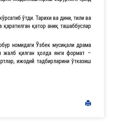
рсатиб ўтди. Тарихи ва дини, тили ва
а қаратилган қатор аниқ ташаббуслар
Бобур номидаги Ўзбек мусиқали драма
л жалб қилган ҳолда янги формат –
ртлар, ижодий тадбирларини ўтказиш