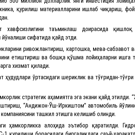
ийб 500 миллион долларлик янги инвестиция лойиҳа
хника, қурилиш материалларини ишлаб чиқариш, фой
дан.
ат хавфсизлигини таъминлаш доирасида қишлоқ 
 йўналиши сифатида қайд этди.
икларини ривожлантириш, картошка, мева-сабзавот в
рини етиштириш ва бошқа қўшма лойиҳаларни ишга т
арга хизмат қилади.
т ҳудудлари ўртасидаги шериклик ва тўғридан-тўғри
амкорлик стратегик аҳамиятга эга экани қайд этилди. 
аштириш, “Андижон-Ўш-Иркиштом” автомобиль йўлинин
 компаниясини ташкил этишга келишиб олинди.
ги ҳамкорликка алоҳида эътибор қаратилди. Гидр
-1 қурилиши борасидаги биргаликдаги саъй-ҳаракат