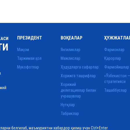
ПРЕЗИДЕНТ
ВОҚЕАЛАР
ҲУЖЖАТЛА
КАСИ
ТИ
Мақом
Янгиликлар
Фармонлар
Таржимаи ҳол
Мажлислар
Қарорлар
Мукофотлар
Ҳудудларга сафарлар
Фармойишлар
а
Хорижга ташрифлар
«Ўзбекистон —
стратегияси
Хорижий
смий
делегациялар билан
Ташаббуслар
учрашувлар
Нутқлар
Табриклар
уларни белгилаб, маъмуриятни хабардор қилиш учун Ctrl+Enter