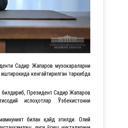
денти Садир Жапаров музокараларни
 иштирокида кенгайтирилган таркибда
к билдириб, Президент Садир Жапаров
тисодий ислоҳотлар Ўзбекистонни
мамнуният билан қайд этилди. Олий
устаҳкамлаш, янги ўсиш нуқталарини