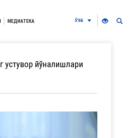
ЎЗБ
Я
МЕДИАТЕКА
г устувор йўналишлари