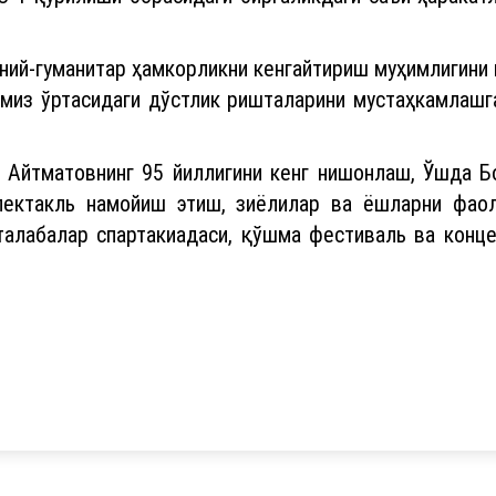
ний-гуманитар ҳамкорликни кенгайтириш муҳимлигини кў
миз ўртасидаги дўстлик ришталарини мустаҳкамлашг
из Айтматовнинг 95 йиллигини кенг нишонлаш, Ўшда 
спектакль намойиш этиш, зиёлилар ва ёшларни фао
талабалар спартакиадаси, қўшма фестиваль ва конце