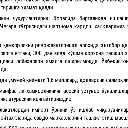
тиришга хизмат қилди.
икни чуқурлаштириш борасида биргаликда ишлашг
 Чегара тўғрисидаги шартнома қардош халқларимиз т
 ҳамкорликни ривожлантиришга алоҳида эътибор қар
арга етгани, 300 дан зиёд қўшма корхона ташкил э
цияси лойиҳалари амалга оширилмоқда. Ўзбекисто
ди.
сида умумий қиймати 1,6 миллиард долларлик салмоқл
нфаатли ҳамкорликнинг асосий устувор йўналишлари
нклатурасини кенгайтиришдир.
акатлардан импорт ўрнини ўз ишлаб чиқарувчилар
пойтахтларида савдо марказларини ташкил этиш маса