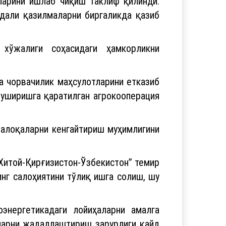
ларини ишлаб чиқиш таклиф қилинди.
дали қазилмаларни биргаликда қазиб
хўжалиги соҳасидаги ҳамкорликни
а чорвачилик маҳсулотларини етказиб
уширишга қаратилган агрокооперация
 алоқаларни кенгайтириш муҳимлигини
“Хитой-Қирғизистон-Ўзбекистон” темир
г салоҳиятини тўлиқ ишга солиш, шу
оэнергетикадаги лойиҳаларни амалга
ларни жадаллаштириш зарурлиги қайд