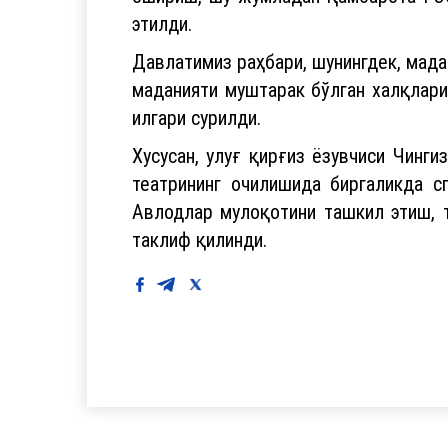
этилди.
Давлатимиз раҳбари, шунингдек, мада
маданияти муштарак бўлган халқлари
илгари сурилди.
Хусусан, улуғ қирғиз ёзувчиси Чинг
театрининг очилишида биргаликда 
Авлодлар мулоқотини ташкил этиш, 
таклиф қилинди.