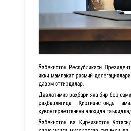
Ўзбекистон Республикаси Президен
икки мамлакат расмий делегациялари
давом эттирдилар.
Давлатимиз раҳбари яна бир бор сам
раҳбарлигида Қирғизистонда ама
қувонтираётганини алоҳида таъкидлад
Ўзбекистон ва Қирғизистон ўртаси
даражадаги мулоқотлар тизимли ва 