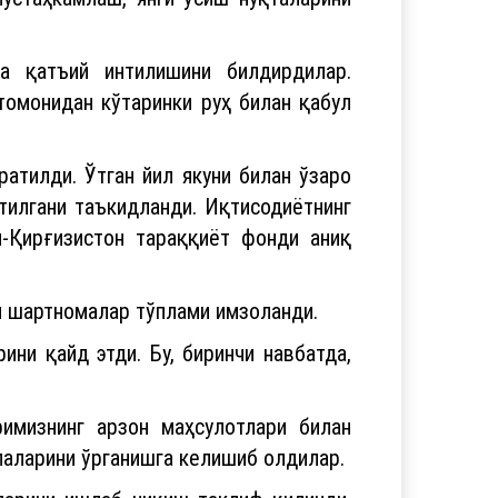
а қатъий интилишини билдирдилар.
омонидан кўтаринки руҳ билан қабул
атилди. Ўтган йил якуни билан ўзаро
тилгани таъкидланди. Иқтисодиётнинг
н-Қирғизистон тараққиёт фонди аниқ
и шартномалар тўплами имзоланди.
ни қайд этди. Бу, биринчи навбатда,
имизнинг арзон маҳсулотлари билан
лаларини ўрганишга келишиб олдилар.