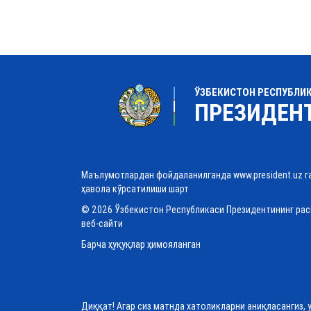
ЎЗБЕКИСТОН РЕСПУБЛИ
ПРЕЗИДЕН
Маълумотлардан фойдаланилганда www.president.uz г
ҳавола кўрсатилиши шарт
© 2026 Ўзбекистон Республикаси Президентининг ра
веб-сайти
Барча ҳуқуқлар ҳимояланган
Диққат! Агар сиз матнда хатоликларни аниқласангиз, 