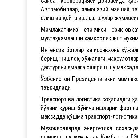
Саноат кооперацияси доирасида қар
Автомобиллар, замонавий маиший те
олиш ва қайта ишлаш шулар жумласи
Мамлакатимиз етакчиси озиқ-овқ
мустаҳкамлашни ҳамкорликнинг муҳим
Интенсив боғлар ва иссиқхона хўжал
бериш, қишлоқ хўжалиги маҳсулотла
дастурини амалга ошириш шу мақсадл
Ўзбекистон Президенти икки мамлака
таъкидлади.
Транспорт ва логистика соҳасидаги ҳ
йўлини қуриш бўйича ишларни фаолл
мақсадда қўшма транспорт-логистика
Музокараларда энергетика соҳасида
ошириш, шу жумладан Қамбарота ГЭС