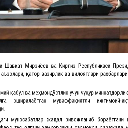
ти Шавкат Мирзиёев ва Қирғиз Республикаси Прези
 аъзолари, қатор вазирлик ва вилоятлари раҳбарлари
имий қабул ва меҳмондўстлик учун чуқур миннатдорли
лга оширилаётган муваффақиятли ижтимоий-иқ
и.
даги муносабатлар жадал ривожланиб бораётгани 
фаол тус олгани ҳамкорликни салмоқли даражада м