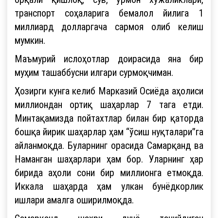
транспорт соҳаларига бемалол йилига 1
миллиард долларгача сармоя олиб келиш
мумкин.
Маъмурий ислоҳотлар доирасида яна бир
муҳим ташаббусни илгари сурмоқчиман.
Ҳозирги кунга келиб Марказий Осиёда аҳолиси
миллиондан ортиқ шаҳарлар 7 тага етди.
Минтақамизда пойтахтлар билан бир қаторда
бошқа йирик шаҳарлар ҳам “ўсиш нуқталари”га
айланмоқда. Буларнинг орасида Самарқанд ва
Наманган шаҳарлари ҳам бор. Уларнинг ҳар
бирида аҳоли сони бир миллионга етмоқда.
Иккала шаҳарда ҳам улкан бунёдкорлик
ишлари амалга оширилмоқда.