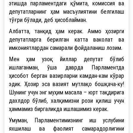
этишда парламентдаги қўмита, комиссия ва
депутатларнинг ҳам масъулиятини белгилаш
тўғри бўлади, деб ҳисоблайман.
Албатта, танқид ҳам керак. Аммо ҳозирги
депутатларга берилган катта ваколат ва
имкониятлардан самарали фойдаланиш лозим.
Мен ҳам узоқ йиллар депутат бўлиб
ишлаганман, ўша даврда Парламентда
ҳисобот берган вазирларни камдан-кам кўрар
эдик. Ҳозир эса вазият мутлақо бошқача-ку!
Шунинг учун энг муҳим масала – юрт тақдирига
дахлдор бўлиб, халқимизни рози қилиш учун
ҳаммамиз биргаликда ишлашимиз керак.
Умуман, Парламентимизнинг иш услубини
яхшилаш ва фаолият самарадорлигини