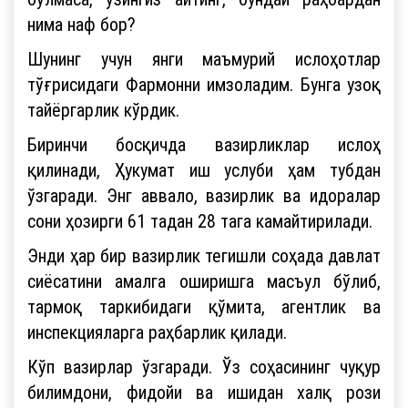
нима наф бор?
Шунинг учун янги маъмурий ислоҳотлар
тўғрисидаги Фармонни имзоладим. Бунга узоқ
тайёргарлик кўрдик.
Биринчи босқичда вазирликлар ислоҳ
қилинади, Ҳукумат иш услуби ҳам тубдан
ўзгаради. Энг аввало, вазирлик ва идоралар
сони ҳозирги 61 тадан 28 тага камайтирилади.
Энди ҳар бир вазирлик тегишли соҳада давлат
сиёсатини амалга оширишга масъул бўлиб,
тармоқ таркибидаги қўмита, агентлик ва
инспекцияларга раҳбарлик қилади.
Кўп вазирлар ўзгаради. Ўз соҳасининг чуқур
билимдони, фидойи ва ишидан халқ рози