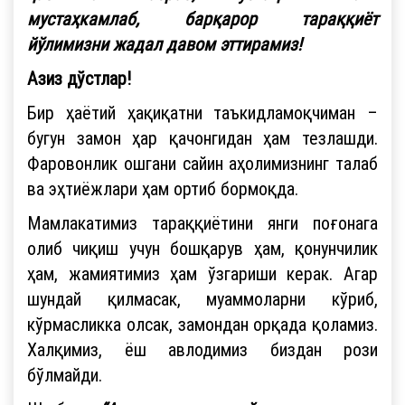
мустаҳкамлаб, барқарор тараққиёт
йўлимизни жадал давом эттирамиз!
Азиз дўстлар!
Бир ҳаётий ҳақиқатни таъкидламоқчиман –
бугун замон ҳар қачонгидан ҳам тезлашди.
Фаровонлик ошгани сайин аҳолимизнинг талаб
ва эҳтиёжлари ҳам ортиб бормоқда.
Мамлакатимиз тараққиётини янги поғонага
олиб чиқиш учун бошқарув ҳам, қонунчилик
ҳам, жамиятимиз ҳам ўзгариши керак. Агар
шундай қилмасак, муаммоларни кўриб,
кўрмасликка олсак, замондан орқада қоламиз.
Халқимиз, ёш авлодимиз биздан рози
бўлмайди.