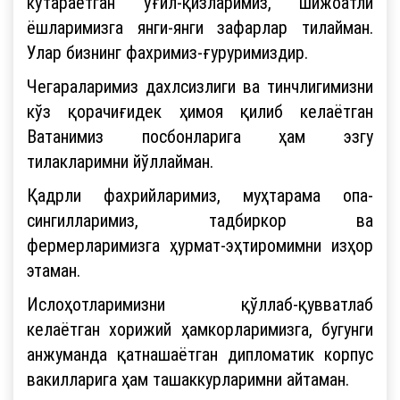
кўтараётган ўғил-қизларимиз, шижоатли
ёшларимизга янги-янги зафарлар тилайман.
Улар бизнинг фахримиз-ғуруримиздир.
Чегараларимиз дахлсизлиги ва тинчлигимизни
кўз қорачиғидек ҳимоя қилиб келаётган
Ватанимиз посбонларига ҳам эзгу
тилакларимни йўллайман.
Қадрли фахрийларимиз, муҳтарама опа-
сингилларимиз, тадбиркор ва
фермерларимизга ҳурмат-эҳтиромимни изҳор
этаман.
Ислоҳотларимизни қўллаб-қувватлаб
келаётган хорижий ҳамкорларимизга, бугунги
анжуманда қатнашаётган дипломатик корпус
вакилларига ҳам ташаккурларимни айтаман.