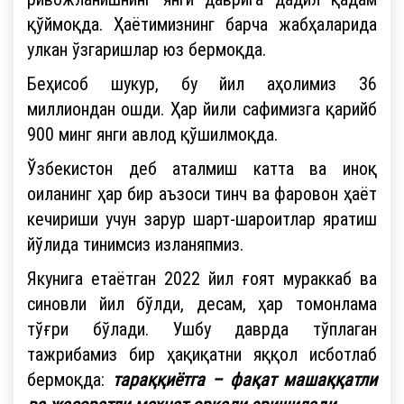
қўймоқда. Ҳаётимизнинг барча жабҳаларида
улкан ўзгаришлар юз бермоқда.
Беҳисоб шукур, бу йил аҳолимиз 36
миллиондан ошди. Ҳар йили сафимизга қарийб
900 минг янги авлод қўшилмоқда.
Ўзбекистон деб аталмиш катта ва иноқ
оиланинг ҳар бир аъзоси тинч ва фаровон ҳаёт
кечириши учун зарур шарт-шароитлар яратиш
йўлида тинимсиз изланяпмиз.
Якунига етаётган 2022 йил ғоят мураккаб ва
синовли йил бўлди, десам, ҳар томонлама
тўғри бўлади. Ушбу даврда тўплаган
тажрибамиз бир ҳақиқатни яққол исботлаб
бермоқда:
тараққиётга – фақат машаққатли