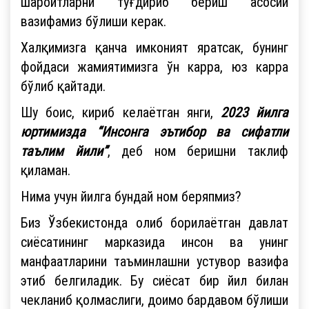
шароитларни туғдириб бериш асосий
вазифамиз бўлиши керак.
Халқимизга қанча имконият яратсак, бунинг
фойдаси жамиятимизга ўн карра, юз карра
бўлиб қайтади.
Шу боис, кириб келаётган янги,
2023 йилга
юртимизда “Инсонга эътибор ва сифатли
таълим йили”
, деб ном беришни таклиф
қиламан.
Нима учун йилга бундай ном беряпмиз?
Биз Ўзбекистонда олиб борилаётган давлат
сиёсатининг марказида инсон ва унинг
манфаатларини таъминлашни устувор вазифа
этиб белгиладик. Бу сиёсат бир йил билан
чекланиб қолмаслиги, доимо бардавом бўлиши