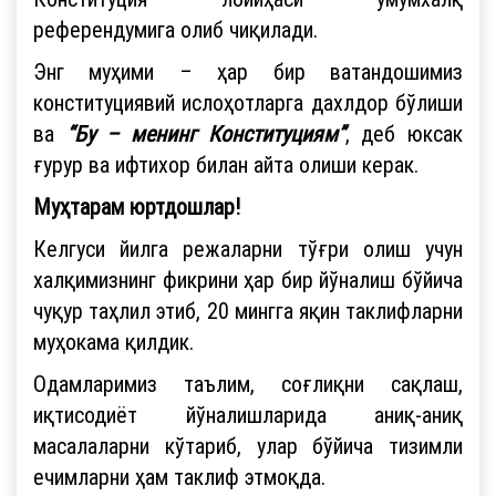
референдумига олиб чиқилади.
Энг муҳими – ҳар бир ватандошимиз
конституциявий ислоҳотларга дахлдор бўлиши
ва
“Бу – менинг Конституциям”
, деб юксак
ғурур ва ифтихор билан айта олиши керак.
Муҳтарам юртдошлар!
Келгуси йилга режаларни тўғри олиш учун
халқимизнинг фикрини ҳар бир йўналиш бўйича
чуқур таҳлил этиб, 20 мингга яқин таклифларни
муҳокама қилдик.
Одамларимиз таълим, соғлиқни сақлаш,
иқтисодиёт йўналишларида аниқ-аниқ
масалаларни кўтариб, улар бўйича тизимли
ечимларни ҳам таклиф этмоқда.