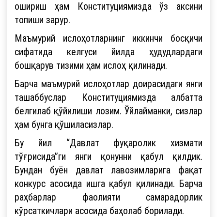
ошириш ҳам Конституциямизда ўз аксини
топиши зарур.
Маъмурий ислоҳотларнинг иккинчи босқичи
сифатида келгуси йилда ҳудудлардаги
бошқарув тизими ҳам ислоҳ қилинади.
Барча маъмурий ислоҳотлар доирасидаги янги
ташаббуслар Конституциямизда албатта
белгилаб қўйилиши лозим. Ўйлайманки, сизлар
ҳам бунга қўшиласизлар.
Бу йил “Давлат фуқаролик хизмати
тўғрисида”ги янги қонунни қабул қилдик.
Бундан буён давлат лавозимларига фақат
конкурс асосида ишга қабул қилинади. Барча
раҳбарлар фаолияти самарадорлик
кўрсаткичлари асосида баҳолаб борилади.