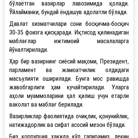
бўлаётган вазирлар лавозимида қолади.
Ўйлайманки, бундай ёндашув адолатли бўлади.
Давлат хизматчилари сони босқичма-босқич
30-35 фоизга қисқаради. Иқтисод қилинадиган
маблағлар ижтимоий масалаларга
йўналтирилади.
Ҳар бир вазирнинг сиёсий мақоми, Президент,
парламент ва жамоатчилик олдидаги
масъулияти оширилади. Бунга мос равишда
жавобгарлиги ҳам кучайтирилади. Уларга
аҳоли муаммоларини ҳал қилиш учун етарли
ваколат ва маблағ берилади.
Вазирликлар фаолиятида очиқлик, қонунийлик,
натижадорлик ва сифат асосий мезон бўлади.
Биз коррупция ҳақида кўп гапирамиз, лекин