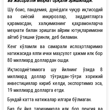
ва жасоратли меҳнат орқали эришилади.
Шу боис, пандемия, дунёдаги чуқур иқтисодий
ва сиёсий инқирозлар, зиддиятларга
қарамасдан, халқимизнинг қаҳрамонларча
меҳнати билан эришган айрим ютуқларимизни
айтиб ўтишни ўринли, деб биламан.
Кенг кўламли ва самарали ислоҳотларимиз
натижасида ялпи ички маҳсулот ҳажми илк бор
80 миллиард доллардан ошди.
Иқтисодиётимизга шу йилнинг ўзида 8
миллиард доллар тўғридан-тўғри хорижий
инвестициялар кириб келди, экспортимиз эса,
19 миллиард долларга етди.
Бундай катта натижалар илгари бўлмаган.
Биз бу йил тарихимизда илк бор пенсия ва