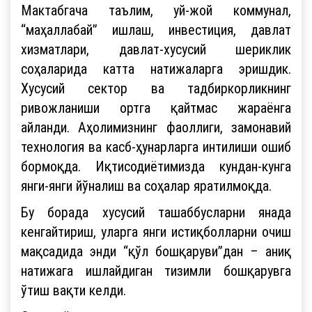
Мактабгача таълим, уй-жой коммунал,
“маҳаллабай” ишлаш, инвестиция, давлат
хизматлари, давлат-хусусий шериклик
соҳаларида катта натижаларга эришдик.
Хусусий сектор ва тадбиркорликнинг
ривожланиши ортга қайтмас жараёнга
айланди. Аҳолимизнинг фаоллиги, замонавий
технология ва касб-ҳунарларга интилиши ошиб
бормоқда. Иқтисодиётимизда кундан-кунга
янги-янги йўналиш ва соҳалар яратилмоқда.
Бу борада хусусий ташаббусларни янада
кенгайтириш, уларга янги истиқболларни очиш
мақсадида энди “қўл бошқаруви”дан – аниқ
натижага ишлайдиган тизимли бошқарувга
ўтиш вақти келди.