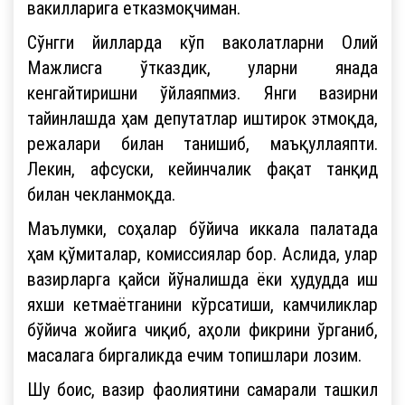
вакилларига етказмоқчиман.
Сўнгги йилларда кўп ваколатларни Олий
Мажлисга ўтказдик, уларни янада
кенгайтиришни ўйлаяпмиз. Янги вазирни
тайинлашда ҳам депутатлар иштирок этмоқда,
режалари билан танишиб, маъқуллаяпти.
Лекин, афсуски, кейинчалик фақат танқид
билан чекланмоқда.
Маълумки, соҳалар бўйича иккала палатада
ҳам қўмиталар, комиссиялар бор. Аслида, улар
вазирларга қайси йўналишда ёки ҳудудда иш
яхши кетмаётганини кўрсатиши, камчиликлар
бўйича жойига чиқиб, аҳоли фикрини ўрганиб,
масалага биргаликда ечим топишлари лозим.
Шу боис, вазир фаолиятини самарали ташкил