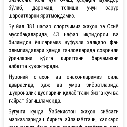
бўлиб, даромад топиши учун зарур
шароитларни яратмоқдамиз.
Бу йил 381 нафар спортчимиз жаҳон ва Осиё
мусобақаларида, 43 нафар иқтидорли ва
билимдон ёшларимиз нуфузли халқаро фан
олимпиадалари ҳамда танловларида совринли
ўринларни қўлга киритгани барчамизни
албатта қувонтиради.
Нуроний отахон ва онахонларимиз оила
даврасида, ҳаж ва умра зиёратларида
шукроналик дуоларини қилаётгани бизга куч ва
ғайрат бағишламоқда.
Бугунги кунда Ўзбекистон жаҳон сиёсати
марказларидан бирига айланаётгани, халқаро