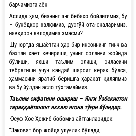
барчамизга аён.
Аслида ҳам, бизнинг энг бебаҳо бойлигимиз, бу
– бунёдкор халқимиз, дуогўй ота-оналаримиз,
навқирон авлодимиз эмасми?
Шу юртда яшаётган ҳар бир инсоннинг тинч ва
бахтли ҳаёт кечириши, унинг соғлиғи жойида
бўлиши, яхши таълим олиши, оиласини
тебратиши учун қандай шароит керак бўлса,
ҳаммасини яратиб беришга ҳаракат қиляпмиз
ва бу йўлдан асло тўхтамаймиз.
Таълим сифатини ошириш – Янги Ўзбекистон
тараққиётининг яккаю ягона тўғри йўлидир.
Юсуф Хос Ҳожиб бобомиз айтганларидек:
“Заковат бор жойда улуғлик бўлади,