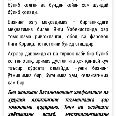
бўлиб келган ва бундан кейин ҳам шундай
бўлиб қолади.
Бизнинг эзгу мақсадимиз – биргаликдаги
меҳнатимиз билан Янги Ўзбекистонда ҳар
томонлама ривожланган, обод ва фаровон
Янги Қорақалпоғистонни бунёд этишдир.
Асрлар давомида эт ва тирноқ каби бир бўлиб
кетган халқларимиз дўстлигига ҳеч қандай куч
таъсир кўрсата олмайди. Чунки бизнинг
ўтмишимиз бир, бугунимиз ҳам, келажагимиз
ҳам бир.
Биз жонажон Ватанимизнинг хавфсизлиги ва
ҳудудий яхлитлигини таъминлашга ҳар
томонлама қодирмиз. Тинч ва осойишта
ҳаётимизни асраб, мустақиллигимизни