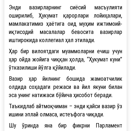
Энди вазирларнинг сиёсий масъулияти
оширилиб, Ҳукумат қарорлари лойиҳалари,
мамлакатимиз ҳаётига оид муҳим ижтимоий-
иқтисодий масалалар бевосита вазирлар
иштирокида коллегиал ҳал этилади.
Ҳар бир вилоятдаги муаммоларни ечиш учун
ҳар ойда жойига чиққан ҳолда, “Ҳукумат куни”
ўтказилиши йўлга қўйилади.
Вазир ҳар йилнинг бошида жамоатчилик
олдида соҳадаги режаси ва йил якуни билан
эса унинг натижаси бўйича ҳисобот беради.
Таъкидлаб айтмоқчиман – энди қайси вазир ўз
ишини эплай олмаса, истеъфога чиқади.
Шу ўринда яна бир фикрни Парламент