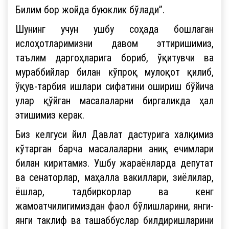
Билим бор жойда буюклик бўлади”.
Шунинг учун ушбу соҳада бошлаган
ислоҳотларимизни давом эттиришимиз,
таълим даргоҳларига бориб, ўқитувчи ва
мураббийлар билан кўпроқ мулоқот қилиб,
ўқув-тарбия ишлари сифатини ошириш бўйича
улар қўйган масалаларни биргаликда ҳал
этишимиз керак.
Биз келгуси йил Давлат дастурига халқимиз
кўтарган барча масалаларни аниқ ечимлари
билан киритамиз. Ушбу жараёнларда депутат
ва сенаторлар, маҳалла вакиллари, зиёлилар,
ёшлар, тадбиркорлар ва кенг
жамоатчилигимиздан фаол бўлишларини, янги-
янги таклиф ва ташаббуслар билдиришларини