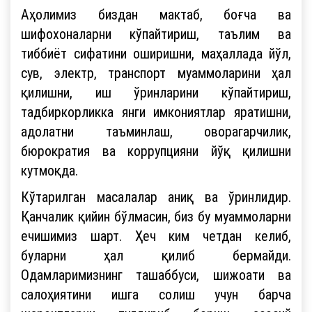
Аҳолимиз биздан мактаб, боғча ва
шифохоналарни кўпайтириш, таълим ва
тиббиёт сифатини оширишни, маҳаллада йўл,
сув, электр, транспорт муаммоларини ҳал
қилишни, иш ўринларини кўпайтириш,
тадбиркорликка янги имкониятлар яратишни,
адолатни таъминлаш, оворагарчилик,
бюрократия ва коррупцияни йўқ қилишни
кутмоқда.
Кўтарилган масалалар аниқ ва ўринлидир.
Қанчалик қийин бўлмасин, биз бу муаммоларни
ечишимиз шарт. Ҳеч ким четдан келиб,
буларни ҳал қилиб бермайди.
Одамларимизнинг ташаббуси, шижоати ва
салоҳиятини ишга солиш учун барча