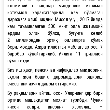
ижтимоий нафақалар миқдорини минимал
истеъмол харажатларидан кам бўлмаган
даражага олиб чиқдик. Мисол учун, 2017 йилда
кам таъминланган 500 минг оила ижтимоий
ёрдам олган бўлса, бугунга келиб
2 миллиондан ортиқ оилаларга кўмак
берилмоқда. Ажратилаётган маблағлар эса, 7
баробар кўпайтирилиб, йилига 11 триллион
сўмга етди.
Биз иш ҳақи, пенсия ва нафақалар миқдорини,
аҳоли жон бошига даромадларни ошириш
сиёсатини изчил давом эттирамиз.
Бу рақамларни айтиш осон. Уларнинг ҳар бири
ортида машаққатли меҳнат турибди. Чунки
инсон қадри, инсонни эъзозлаш –