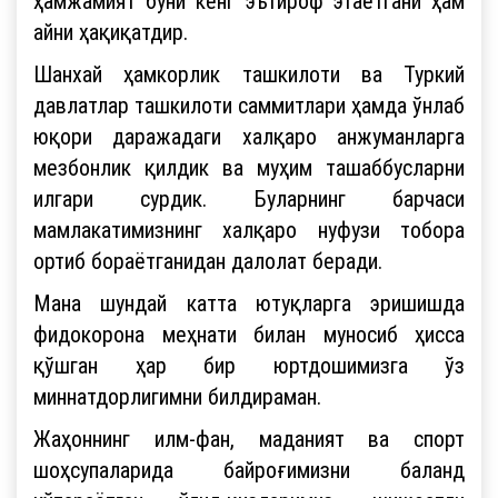
ҳамжамият буни кенг эътироф этаётгани ҳам
айни ҳақиқатдир.
Шанхай ҳамкорлик ташкилоти ва Туркий
давлатлар ташкилоти саммитлари ҳамда ўнлаб
юқори даражадаги халқаро анжуманларга
мезбонлик қилдик ва муҳим ташаббусларни
илгари сурдик. Буларнинг барчаси
мамлакатимизнинг халқаро нуфузи тобора
ортиб бораётганидан далолат беради.
Мана шундай катта ютуқларга эришишда
фидокорона меҳнати билан муносиб ҳисса
қўшган ҳар бир юртдошимизга ўз
миннатдорлигимни билдираман.
Жаҳоннинг илм-фан, маданият ва спорт
шоҳсупаларида байроғимизни баланд