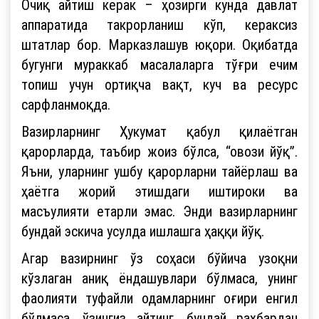
Очиқ айтиш керак – ҳозирги кунда давлат
аппаратида такрорланиш кўп, кераксиз
штатлар бор. Марказлашув юқори. Оқибатда
бугунги мураккаб масалаларга тўғри ечим
топиш учун ортиқча вақт, куч ва ресурс
сарфланмоқда.
Вазирларнинг Ҳукумат қабул қилаётган
қарорларда, таъбир жоиз бўлса, “овози йўқ”.
Яъни, уларнинг ушбу қарорларни тайёрлаш ва
ҳаётга жорий этишдаги иштироки ва
масъулияти етарли эмас. Энди вазирларнинг
бундай эскича усулда ишлашга ҳаққи йўқ.
Агар вазирнинг ўз соҳаси бўйича узоқни
кўзлаган аниқ ёндашувлари бўлмаса, унинг
фаолияти туфайли одамларнинг оғири енгил
бўлмаса, ўзингиз айтинг, бундай раҳбардан