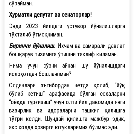
сўрайман.
Ҳурматли депутат ва сенаторлар!
Энди 2023 йилдаги устувор йўналишларга
тўхталиб ўтмоқчиман.
Биринчи йўналиш.
Ихчам ва самарали давлат
бошқарув тизимига ўтишни таклиф қиламан.
Нима учун сўзни айнан шу йўналишдаги
ислоҳотдан бошлаяпман?
Олдинлари эътибордан четда қолиб, “йўқ
бўлиб кетиш” арафасида бўлган соҳаларни
“оёққа турғизиш” учун олти йил давомида янги
вазирлик ва идораларни ташкил қилишга
тўғри келди. Шундай қилишга мажбур эдик,
акс ҳолда ҳозирги ютуқларимиз бўлмас эди.