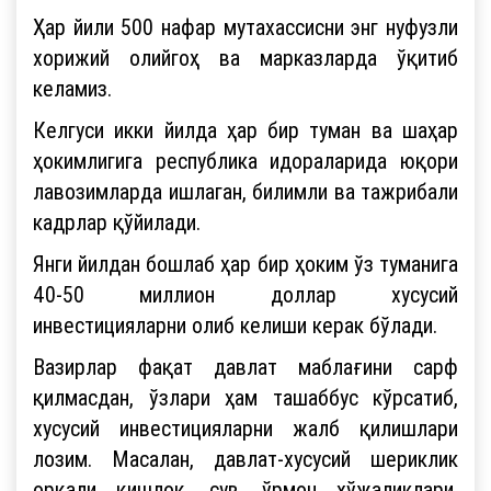
Ҳар йили 500 нафар мутахассисни энг нуфузли
хорижий олийгоҳ ва марказларда ўқитиб
келамиз.
Келгуси икки йилда ҳар бир туман ва шаҳар
ҳокимлигига республика идораларида юқори
лавозимларда ишлаган, билимли ва тажрибали
кадрлар қўйилади.
Янги йилдан бошлаб ҳар бир ҳоким ўз туманига
40-50 миллион доллар хусусий
инвестицияларни олиб келиши керак бўлади.
Вазирлар фақат давлат маблағини сарф
қилмасдан, ўзлари ҳам ташаббус кўрсатиб,
хусусий инвестицияларни жалб қилишлари
лозим. Масалан, давлат-хусусий шериклик
орқали қишлоқ, сув, ўрмон хўжаликлари,