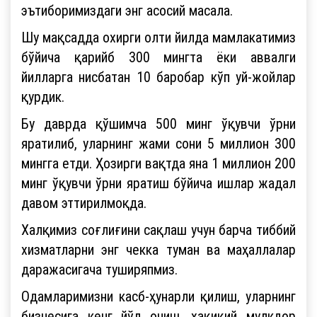
эътиборимиздаги энг асосий масала.
Шу мақсадда охирги олти йилда мамлакатимиз
бўйича қарийб 300 мингта ёки аввалги
йилларга нисбатан 10 баробар кўп уй-жойлар
қурдик.
Бу даврда қўшимча 500 минг ўқувчи ўрни
яратилиб, уларнинг жами сони 5 миллион 300
мингга етди. Ҳозирги вақтда яна 1 миллион 200
минг ўқувчи ўрни яратиш бўйича ишлар жадал
давом эттирилмоқда.
Халқимиз соғлиғини сақлаш учун барча тиббий
хизматларни энг чекка туман ва маҳаллалар
даражасигача туширяпмиз.
Одамларимизни касб-ҳунарли қилиш, уларнинг
бизнесига кенг йўл очиш, ҳақиқий мулкдор