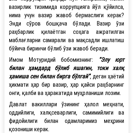
вазирлик тизимида коррупцияга йўл қўйилса,
нима учун вазир жавоб бермаслиги керак?
Энди сўров бошқача бўлади. Вазир ўзи
раҳбарлик қилаётган соҳага ажратилган
маблағларни самарали ва мақсадли ишлатиш
бўйича биринчи бўлиб ўзи жавоб беради.
Имом Мотуридий бобомизнинг:
“Элу юрт
билан ҳамдард бўлиб яшагин, токи халқ
ҳамиша сен билан бирга бўлгай”
, деган ҳаётий
ҳикмати ҳар бир вазир, ҳар қайси раҳбарнинг
онги, қалби ва ҳаракатида муҳрланиши лозим.
Давлат вакиллари ўзининг ҳалол меҳнати,
оддийлиги, халқсеварлиги, самимийлиги ва
фидойилиги билан одамларимиз меҳрини
қозониши керак.