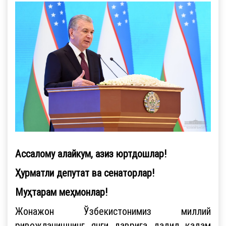
Ассалому алайкум, азиз юртдошлар!
Ҳурматли депутат ва сенаторлар!
Муҳтарам меҳмонлар!
Жонажон Ўзбекистонимиз миллий
ривожланишнинг янги даврига дадил қадам