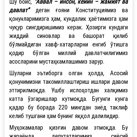
Шу боис,
“Аввал – инсон, кейин – жамият ва
давлат”
деган ғояни Конституциямиз ва
қонунларимизга ҳам, кундалик ҳаётимизга ҳам
чуқур сингдиришимиз керак. Ҳозирги кундаги
жиддий синовлар ва башорат қилиб
бўлмайдиган хавф-хатарларни енгиб ўтишга
қодир бўлган миллий давлатчилигимиз
асосларини мустаҳкамлашимиз зарур.
Шуларни эътиборга олган ҳолда, Асосий
қонунимизни такомиллаштириш ишлари давом
эттирилмоқда. Ушбу ислоҳотдан халқимиз
катта ўзгаришлар кутмоқда. Бугунги кунга
қадар бу борада 220 мингдан зиёд таклиф
келиб тушгани ҳам бунинг яққол далилидир.
Муҳокамалар қизғин давом этмоқда. Бу
жараёнда депутатларимиз, сиёсий