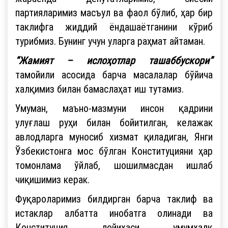
партияларимиз масъул ва фаол бўлиб, ҳар бир
таклифга жиддий ёндашаётганини кўриб
турибмиз. Бунинг учун уларга раҳмат айтаман.
“Жамият – ислоҳотлар ташаббускори”
тамойили асосида барча масалалар бўйича
халқимиз билан бамаслаҳат иш тутамиз.
Умуман, маъно-мазмуни инсон қадрини
улуғлаш руҳи билан бойитилган, келажак
авлодларга муносиб хизмат қиладиган, Янги
Ўзбекистонга мос бўлган Конституцияни ҳар
томонлама ўйлаб, шошилмасдан ишлаб
чиқишимиз керак.
Фуқароларимиз билдирган барча таклиф ва
истаклар албатта инобатга олинади ва
Конституция лойиҳаси умумхалқ