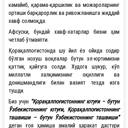
камайиб, қарама-қаршилик ва можароларнинг
ортиши барқарорлик ва ривожланишга жиддий
хавф солмоқда.
Афсуски, бундай хавф-хатарлар бизни ҳам
четлаб ўтмаяпти.
Қорақалпоғистонда шу йил ёз ойида содир
бўлган нохуш воқеалар бутун эл-юртимизни
қаттиқ қайғуга солди. Худога шукур, кўп
миллатли халқимизнинг оқиллиги ва
донишмандлиги билан вазият тезда изга
тушди.
Биз учун
“Қорақалпоғистоннинг ютуғи – бутун
Ўзбекистоннинг ютуғи, Қорақалпоғистоннинг
ташвиши – бутун Ўзбекистоннинг ташвиши”
деган ғоя ҳамиша амалий ҳаракат дастури