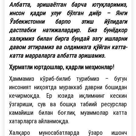
Албатта, эришаётган барча ютуқларимиз,
инсон қадри улуғ бўлган диёр – Янги
Ўзбекистонни барпо этиш йўлидаги
дастлабки натижалардир. Биз бунёдкор
халқимиз билан бирга бундай эзгу ишларни
давом эттирамиз ва олдимизга қўйган катта-
катта марраларга албатта эришамиз.
Ҳурматли юртдошлар, қадрли меҳмонлар!
Ҳаммамиз кўриб-билиб турибмиз – бугун
инсоният ниҳоятда мураккаб даврни бошидан
кечирмоқда. Ер юзида иқлимнинг кескин
ўзгариши, сув ва бошқа табиий ресурслар
камайиши билан боғлиқ муаммолар катта
хатарларга айланмоқда.
Халқаро муносабатларда ўзаро ишонч