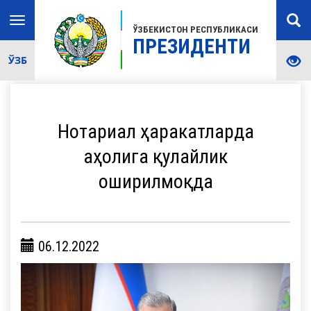
Toggle
ЎЗБЕКИСТОН РЕСПУБЛИКАСИ
navigation
ПРЕЗИДЕНТИ
ЎЗБ
Нотариал ҳаракатларда
аҳолига қулайлик
оширилмоқда
06.12.2022