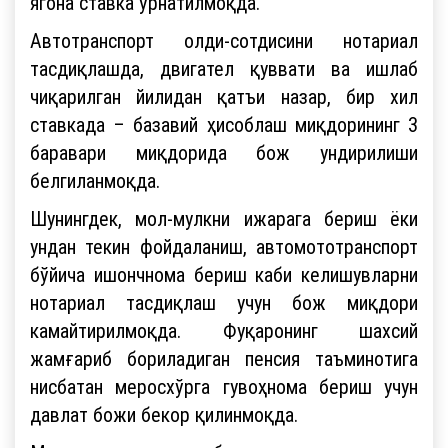
ягона ставка ўрнатилмоқда.
Автотранспорт олди-сотдисини нотариал
тасдиқлашда, двигател қуввати ва ишлаб
чиқарилган йилидан қатъи назар, бир хил
ставкада – базавий ҳисоблаш миқдорининг 3
баравари миқдорида бож ундирилиши
белгиланмоқда.
Шунингдек, мол-мулкни ижарага бериш ёки
ундан текин фойдаланиш, автомототранспорт
бўйича ишончнома бериш каби келишувларни
нотариал тасдиқлаш учун бож миқдори
камайтирилмоқда. Фуқаронинг шахсий
жамғариб бориладиган пенсия таъминотига
нисбатан меросхўрга гувоҳнома бериш учун
давлат божи бекор қилинмоқда.