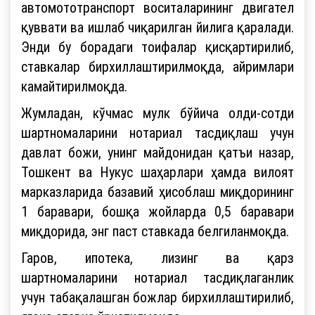
автомототранспорт воситаларининг двигател
қуввати ва ишлаб чиқарилган йилига қаралади.
Энди бу борадаги тоифалар қисқартирилиб,
ставкалар бирхиллаштирилмоқда, айримлари
камайтирилмоқда.
Жумладан, кўчмас мулк бўйича олди-сотди
шартномаларини нотариал тасдиқлаш учун
давлат божи, унинг майдонидан қатъи назар,
Тошкент ва Нукус шаҳарлари ҳамда вилоят
марказларида базавий ҳисоблаш миқдорининг
1 баравари, бошқа жойларда 0,5 баравари
миқдорида, энг паст ставкада белгиланмоқда.
Гаров, ипотека, лизинг ва қарз
шартномаларини нотариал тасдиқлаганлик
учун табақалашган божлар бирхиллаштирилиб,