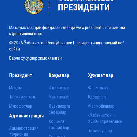
ПРЕЗИДЕНТИ
Маълумотлардан фойдаланилганда www.president.uz га ҳавола
кўрсатилиши шарт
© 2026 Ўзбекистон Республикаси Президентининг расмий веб-
сайти
Барча ҳуқуқлар ҳимояланган
Президент
Воқеалар
Ҳужжатлар
Мақом
Янгиликлар
Фармонлар
Таржимаи ҳол
Мажлислар
Қарорлар
Мукофотлар
Ҳудудларга
Фармойишлар
сафарлар
Администрация
«Ўзбекистон —
Хорижга
2030» стратегияси
ташрифлар
Администрация
Ташаббуслар
тўғрисида
Хорижий