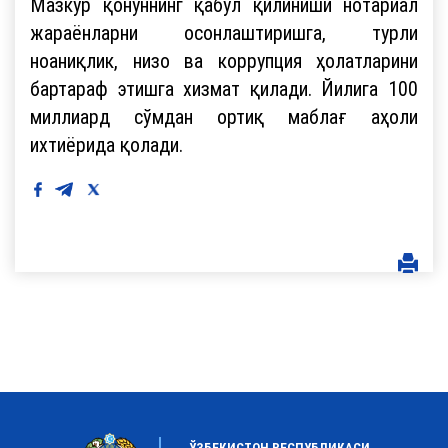
Мазкур қонуннинг қабул қилиниши нотариал
жараёнларни осонлаштиришга, турли
ноаниқлик, низо ва коррупция ҳолатларини
бартараф этишга хизмат қилади. Йилига 100
миллиард сўмдан ортиқ маблағ аҳоли
ихтиёрида қолади.
ЎЗБЕКИСТОН РЕСПУБЛИКАСИ