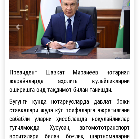
Президент Шавкат Мирзиёев нотариал
жараёнларда аҳолига қулайликларни
оширишга оид тақдимот билан танишди.
Бугунги кунда нотариусларда давлат божи
ставкалари жуда кўп тоифаларга ажратилгани
сабабли уларни ҳисоблашда ноқулайликлар
туғилмоқда. Хусусан, автомототранспорт
воситалари билан боғлиқ шартномаларни