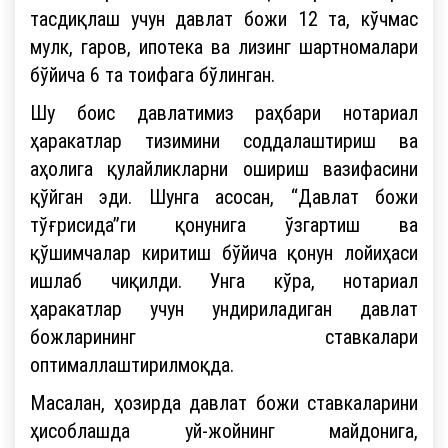
тасдиқлаш учун давлат божи 12 та, кўчмас
мулк, гаров, ипотека ва лизинг шартномалари
бўйича 6 та тоифага бўлинган.
Шу боис давлатимиз раҳбари нотариал
ҳаракатлар тизимини соддалаштириш ва
аҳолига қулайликларни ошириш вазифасини
қўйган эди. Шунга асосан, “Давлат божи
тўғрисида”ги қонунига ўзгартиш ва
қўшимчалар киритиш бўйича қонун лойиҳаси
ишлаб чиқилди. Унга кўра, нотариал
ҳаракатлар учун ундириладиган давлат
божларининг ставкалари
оптималлаштирилмоқда.
Масалан, ҳозирда давлат божи ставкаларини
ҳисоблашда уй-жойнинг майдонига,