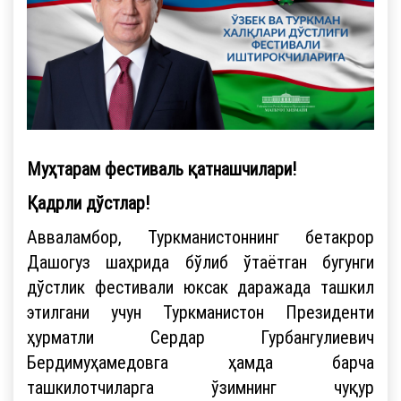
Муҳтарам фестиваль қатнашчилари!
Қадрли дўстлар!
Авваламбор, Туркманистоннинг бетакрор
Дашогуз шаҳрида бўлиб ўтаётган бугунги
дўстлик фестивали юксак даражада ташкил
этилгани учун Туркманистон Президенти
ҳурматли Сердар Гурбангулиевич
Бердимуҳамедовга ҳамда барча
ташкилотчиларга ўзимнинг чуқур