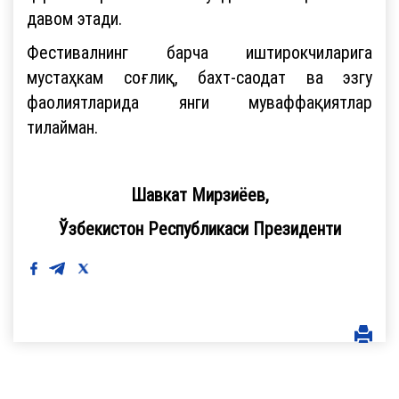
давом этади.
Фестивалнинг барча иштирокчиларига
мустаҳкам соғлиқ, бахт-саодат ва эзгу
фаолиятларида янги муваффақиятлар
тилайман.
Шавкат Мирзиёев,
Ўзбекистон Республикаси Президенти