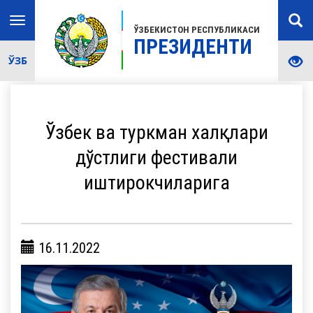
Toggle
ЎЗБЕКИСТОН РЕСПУБЛИКАСИ
navigation
ПРЕЗИДЕНТИ
ЎЗБ
Ўзбек ва туркман халқлари
дўстлиги фестивали
иштирокчиларига
16.11.2022