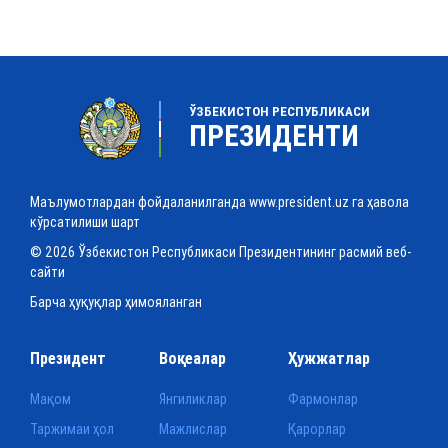
ЎЗБЕКИСТОН РЕСПУБЛИКАСИ
ПРЕЗИДЕНТИ
Маълумотлардан фойдаланилганда www.president.uz га ҳавола
кўрсатилиши шарт
© 2026 Ўзбекистон Республикаси Президентининг расмий веб-
сайти
Барча ҳуқуқлар ҳимояланган
Президент
Воқеалар
Ҳужжатлар
Мақом
Янгиликлар
Фармонлар
Таржимаи ҳол
Мажлислар
Қарорлар