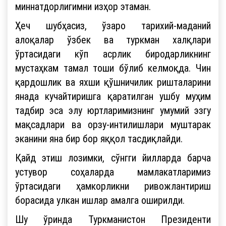
миннатдорлигимни изҳор этаман.
Ҳеч шубҳасиз, ўзаро тарихий-маданий
алоқалар ўзбек ва туркман халқлари
ўртасидаги кўп асрлик биродарликнинг
мустаҳкам тамал тоши бўлиб келмоқда. Чин
қардошлик ва яхши қўшничилик ришталарини
янада кучайтиришга қаратилган ушбу муҳим
тадбир эса элу юртларимизнинг умумий эзгу
мақсадлари ва орзу-интилишлари муштарак
эканини яна бир бор яққол тасдиқлайди.
Қайд этиш лозимки, сўнгги йилларда барча
устувор соҳаларда мамлакатларимиз
ўртасидаги ҳамкорликни ривожлантириш
борасида улкан ишлар амалга оширилди.
Шу ўринда Туркманистон Президенти