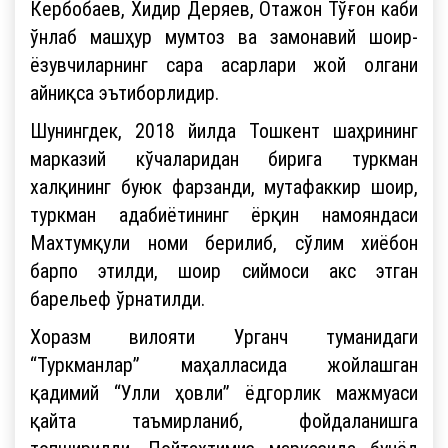
Кербобаев, Хидир Деряев, Отажон Тўғон каби
ўнлаб машҳур мумтоз ва замонавий шоир-
ёзувчиларнинг сара асарлари жой олгани
айниқса эътиборлидир.
Шунингдек, 2018 йилда Тошкент шаҳрининг
марказий кўчаларидан бирига туркман
халқининг буюк фарзанди, мутафаккир шоир,
туркман адабиётининг ёрқин намояндаси
Махтумқули номи берилиб, сўлим хиёбон
барпо этилди, шоир сиймоси акс этган
барельеф ўрнатилди.
Хоразм вилояти Урганч туманидаги
“Туркманлар” маҳалласида жойлашган
қадимий “Улли ҳовли” ёдгорлик мажмуаси
қайта таъмирланиб, фойдаланишга