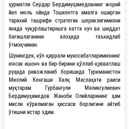
ҳурматли Сердар Бердимуҳамедовнинг жорий
йил июль ойида Тошкентга амалга оширган
тарихий ташрифи стратегик шериклигимизни
янада чуқурлаштиришга катта куч ва шиддат
бағишлаганини алоҳида таъкидлаб
ўтмоқчиман.
Шунингдек, кўп қиррали муносабатларимизнинг
юксак ишонч ва бир-бирини қўллаб-қувватлаш
руҳида ривожланиб боришида Туркманистон
Миллий Кенгаши Халқ Маслаҳати раиси
муҳтарам Гурбангули Мяликгулиевич
Бердимуҳамедов Жаноби Олийларининг ҳам
мисли кўрилмаган ҳиссаси борлигини айтиб
ўтишни истар эдим.