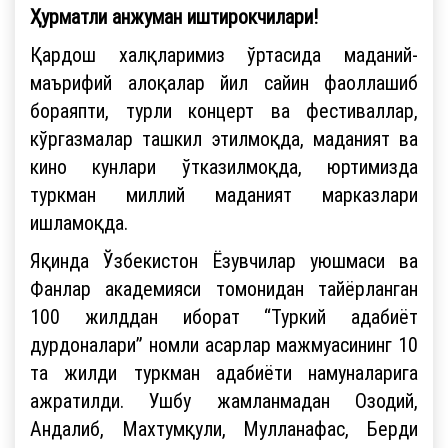
Ҳурматли анжуман иштирокчилари!
Қардош халқларимиз ўртасида маданий-
маърифий алоқалар йил сайин фаоллашиб
бораяпти, турли концерт ва фестиваллар,
кўргазмалар ташкил этилмоқда, маданият ва
кино кунлари ўтказилмоқда, юртимизда
туркман миллий маданият марказлари
ишламоқда.
Яқинда Ўзбекистон Ёзувчилар уюшмаси ва
Фанлар академияси томонидан тайёрланган
100 жилддан иборат “Туркий адабиёт
дурдоналари” номли асарлар мажмуасининг 10
та жилди туркман адабиёти намуналарига
ажратилди. Ушбу жамланмадан Озодий,
Андалиб, Махтумқули, Мулланафас, Берди