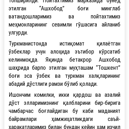
топширилди. Пойтахтимиз марказида бунёд
этилган “Ашхобод” боғи минглаб
ватандошларимиз ва пойтахтимиз
меҳмонларининг севимли гўшасига айланиб
улгурди.
Туркманистонда истиқомат қилаётган
ўзбеклар учун алоҳида эътибор кўрсатиб
келинмоқда. Яқинда бетакрор Ашхобод
шаҳрида барпо этилган муҳташам “Тошкент”
боғи эса ўзбек ва туркман халқларининг
абадий дўстлиги рамзи бўлиб қолади.
Ишончим комилки, икки қардош ва азалий
дўст элларимизнинг қалбларини бир-бирига
чамбарчас боғлайдиган бу каби маданият
байрамлари ҳамжиҳатликдаги саъй-
ҳаракатларимиз билан бундан кейин ҳам изчил