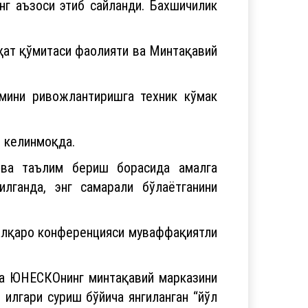
г аъзоси этиб сайланди. Бахшичилик
ҳат қўмитаси фаолияти ва Минтақавий
мини ривожлантиришга техник кўмак
 келинмоқда.
 ва таълим бериш борасида амалга
лганда, энг самарали бўлаётганини
алқаро конференцияси муваффақиятли
да ЮНЕСКОнинг минтақавий марказини
илгари суриш бўйича янгиланган “йўл