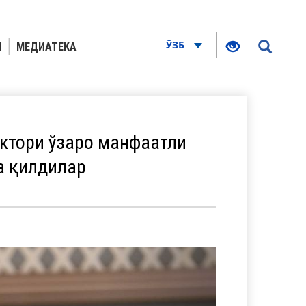
ЎЗБ
Я
МЕДИАТЕКА
ктори ўзаро манфаатли
а қилдилар