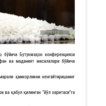
ш бўйича Бутунжаҳон конференцияси
фан ва маданият масалалари бўйича
марали ҳамкорликни кенгайтиришнинг
и ва қабул қилинган “йўл харитаси”га