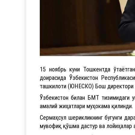
15 ноябрь куни Тошкентда ўтаётга
доирасида Ўзбекистон Республикас
ташкилоти (ЮНЕСКО) Бош директори О
Ўзбекистон билан БМТ тизимидаги у
амалий жиҳатлари муҳокама қилинди.
Сермаҳсул шерикликнинг бугунги дара
мувофиқ қўшма дастур ва лойиҳалар 