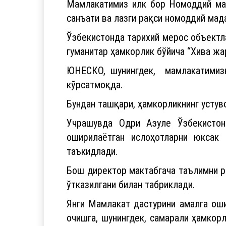
Мамлакатимиз илк бор Номоддий мад
санъати ва лазги рақси номоддий мад
Ўзбекистонда тарихий мерос объектл
гуманитар ҳамкорлик бўйича “Хива жа
ЮНЕСКО, шунингдек, мамлакатимизн
кўрсатмоқда.
Бундан ташқари, ҳамкорликнинг усту
Учрашувда Одри Азуле Ўзбекистон
оширилаётган ислоҳотларни юксак 
таъкидлади.
Бош директор мактабгача таълимни 
ўтказилгани билан табриклади.
Янги Мамлакат дастурини амалга ош
очишга, шунингдек, самарали ҳамкор