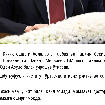
н Кичик ёшдаги болаларга тарбия ва таълим бери
и Президенти Шавкат Мирзиёев БМТнинг Таълим, 
дри Азуле билан учрашув ўтказди.
шбу нуфузли институт ўртасидаги конструктив ва са
жаси мамнуният билан қайд этилди. Мамлакат дастур
амалга оширилмоқда.