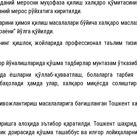
аний меросни муҳофаза қилиш халқаро қўмитасинин
аний мерос рўйхатига киритилди.
арини ҳимоя қилиш масалалари бўйича халқаро масла
раёни” йўлга қўйилди.
инг қишлоқ жойларида профессионал таълим тизи
вор йўналишларида қўшма тадбирлар мунтазам ўтказиб
да ёшларни қўллаб-қувватлаш, болаларга тарбия
баҳолади ҳамда улар, халқаро миқёсда солиштири
ривожлантириш масалаларига бағишланган Тошкент х
иришга алоҳида эътибор қаратилди. Тошкент шаҳри
лик доирасида қўшма ташаббус ва илғор лойиҳаларни 