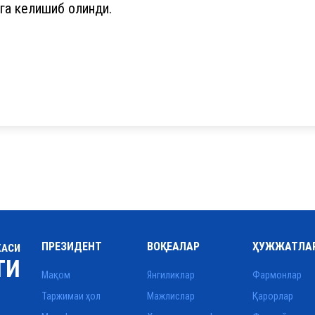
га келишиб олинди.
ПРЕЗИДЕНТ
ВОҚЕАЛАР
ҲУЖЖАТЛА
КАСИ
ТИ
Мақом
Янгиликлар
Фармонлар
Таржимаи ҳол
Мажлислар
Қарорлар