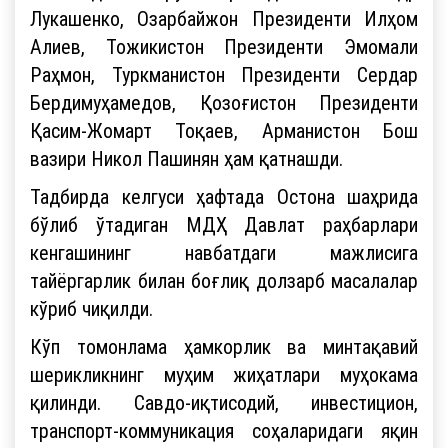
Лукашенко, Озарбайжон Президенти Илҳом
Алиев, Тожикистон Президенти Эмомали
Раҳмон, Туркманистон Президенти Сердар
Бердимуҳамедов, Қозоғистон Президенти
Қасим-Жомарт Тоқаев, Арманистон Бош
вазири Никол Пашинян ҳам қатнашди.
Тадбирда келгуси ҳафтада Остона шаҳрида
бўлиб ўтадиган МДҲ Давлат раҳбарлари
кенгашининг навбатдаги мажлисига
тайёргарлик билан боғлиқ долзарб масалалар
кўриб чиқилди.
Кўп томонлама ҳамкорлик ва минтақавий
шерикликнинг муҳим жиҳатлари муҳокама
қилинди. Савдо-иқтисодий, инвестицион,
транспорт-коммуникация соҳаларидаги яқин