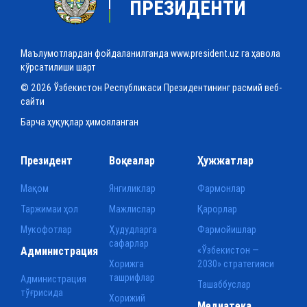
ПРЕЗИДЕНТИ
Маълумотлардан фойдаланилганда www.president.uz га ҳавола
кўрсатилиши шарт
© 2026 Ўзбекистон Республикаси Президентининг расмий веб-
сайти
Барча ҳуқуқлар ҳимояланган
Президент
Воқеалар
Ҳужжатлар
Мақом
Янгиликлар
Фармонлар
Таржимаи ҳол
Мажлислар
Қарорлар
Мукофотлар
Ҳудудларга
Фармойишлар
сафарлар
Администрация
«Ўзбекистон —
Хорижга
2030» стратегияси
ташрифлар
Администрация
Ташаббуслар
тўғрисида
Хорижий
Медиатека