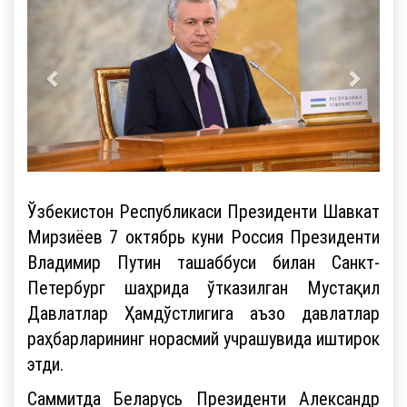
Ўзбекистон Республикаси Президенти Шавкат
Мирзиёев 7 октябрь куни Россия Президенти
Владимир Путин ташаббуси билан Санкт-
Петербург шаҳрида ўтказилган Мустақил
Давлатлар Ҳамдўстлигига аъзо давлатлар
раҳбарларининг норасмий учрашувида иштирок
этди.
Саммитда Беларусь Президенти Александр