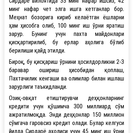
Сирдарё вилоятида 35 минг нафар ишсиз, 42
минг нафар чет элга ишга кетганлар бор.
Меҳнат бозорига кириб келаётган ёшларни
ҳам ҳисобга олиб, 100 минг иш ўрни яратиш
зарур. Бунинг учун пахта майдонлари
қисқартирилиб, бу ерлар аҳолига бўлиб
берилиши қайд этилди.
Бироқ, бу қисқариш ўрнини ҳосилдорликни 2-3
баравар ошириш ҳисобидан қоплаш,
Пахтачилик кенгаши ва олимлар билан ишлаш
зарурлиги таъкидланди.
Озиқ-овқат етиштирувчи деҳқонларнинг
кредити учун қўшимча 300 миллиард сўм
ажратилмоқда. Энди деҳқонлар 150 миллион
сўмгача гаровсиз кредит олади. Булар келгуси
йилда Сирдарё аҳолиси учун 45 минг иш ўрни