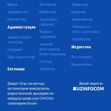
Мақом
Янгиликлар
Фармонлар
Таржимаи ҳол
Мажлислар
Қарорлар
Мукофотлар
Ҳудудларга
Фармойишлар
сафарлар
Администрация
«Ўзбекистон —
Хорижга
2030» стратегияси
ташрифлар
Администрация
Ташаббуслар
тўғрисида
Хорижий
Медиатека
делегациялар
Раҳбарият
билан учрашувлар
Қуйи ташкилотлар
Фотогалерея
Нутқлар
Видеогалерея
Боғланиш
Табриклар
Диққат! Агар сиз матнда
Ишлаб чиқилган:
хатоликларни аниқласангиз,
уларни белгилаб, маъмуриятни
хабардор қилиш учун Ctrl+Enter
тугмаларини босинг