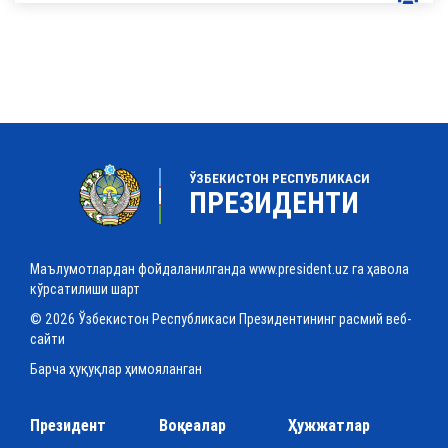
ЎЗБЕКИСТОН РЕСПУБЛИКАСИ
ПРЕЗИДЕНТИ
Маълумотлардан фойдаланилганда www.president.uz га ҳавола
кўрсатилиши шарт
© 2026 Ўзбекистон Республикаси Президентининг расмий веб-
сайти
Барча ҳуқуқлар ҳимояланган
Президент
Воқеалар
Ҳужжатлар