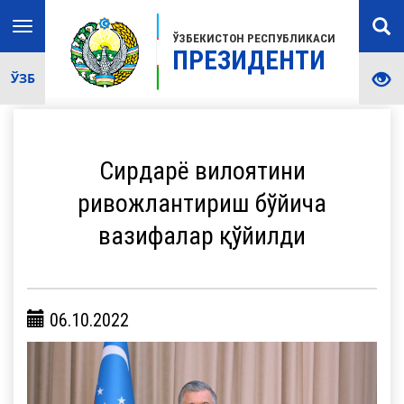
Toggle
ЎЗБЕКИСТОН РЕСПУБЛИКАСИ
navigation
ПРЕЗИДЕНТИ
ЎЗБ
Сирдарё вилоятини
ривожлантириш бўйича
вазифалар қўйилди
06.10.2022