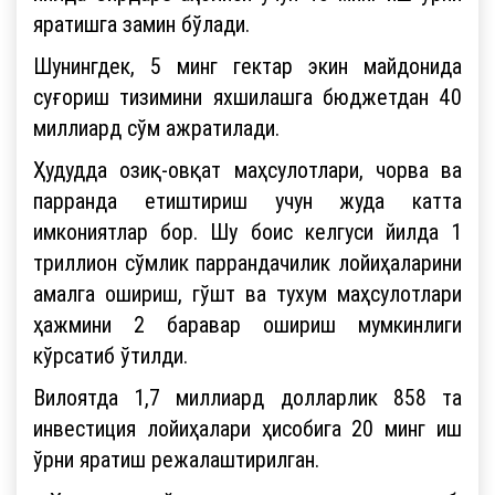
яратишга замин бўлади.
Шунингдек, 5 минг гектар экин майдонида
суғориш тизимини яхшилашга бюджетдан 40
миллиард сўм ажратилади.
Ҳудудда озиқ-овқат маҳсулотлари, чорва ва
парранда етиштириш учун жуда катта
имкониятлар бор. Шу боис келгуси йилда 1
триллион сўмлик паррандачилик лойиҳаларини
амалга ошириш, гўшт ва тухум маҳсулотлари
ҳажмини 2 баравар ошириш мумкинлиги
кўрсатиб ўтилди.
Вилоятда 1,7 миллиард долларлик 858 та
инвестиция лойиҳалари ҳисобига 20 минг иш
ўрни яратиш режалаштирилган.