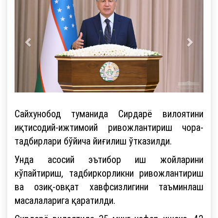
Сайхунобод туманида Сирдарё вилоятини
иқтисодий-ижтимоий ривожлантириш чора-
тадбирлари бўйича йиғилиш ўтказилди.
Унда асосий эътибор иш жойларини
кўпайтириш, тадбиркорликни ривожлантириш
ва озиқ-овқат хавфсизлигини таъминлаш
масалаларига қаратилди.