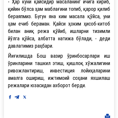
- Ҳар куни қайсидир масаланинг ичига кириб,
қийин бўлса ҳам маблағини топиб, қарор қилиб
бераяпмиз. Бугун яна ким масала қўйса, уни
ҳам ечиб бераман. Қайси ҳоким ҳисоб-китоб
билан аниқ режа қўйиб, ишларни тизимли
йўлга қўйса, албатта натижа бўлади, - деди
давлатимиз раҳбари.
Йиғилишда Бош вазир ўринбосарлари иш
ўринларини ташкил этиш, қишлоқ хўжалигини
ривожлантириш, инвестиция лойиҳаларини
амалга ошириш, ижтимоий соҳани яхшилаш
режалари юзасидан ахборот берди.