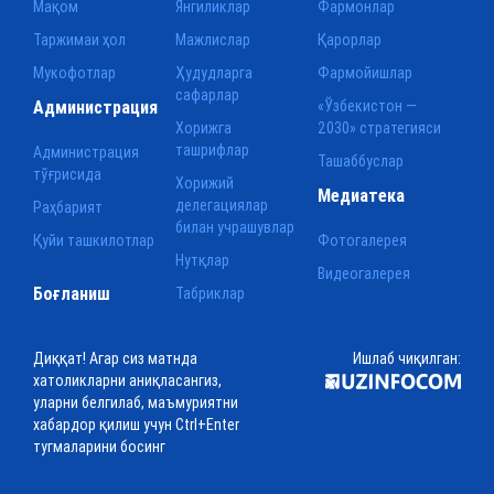
Мақом
Янгиликлар
Фармонлар
Таржимаи ҳол
Мажлислар
Қарорлар
Мукофотлар
Ҳудудларга
Фармойишлар
сафарлар
Администрация
«Ўзбекистон —
Хорижга
2030» стратегияси
ташрифлар
Администрация
Ташаббуслар
тўғрисида
Хорижий
Медиатека
делегациялар
Раҳбарият
билан учрашувлар
Қуйи ташкилотлар
Фотогалерея
Нутқлар
Видеогалерея
Боғланиш
Табриклар
Диққат! Агар сиз матнда
Ишлаб чиқилган:
хатоликларни аниқласангиз,
уларни белгилаб, маъмуриятни
хабардор қилиш учун Ctrl+Enter
тугмаларини босинг