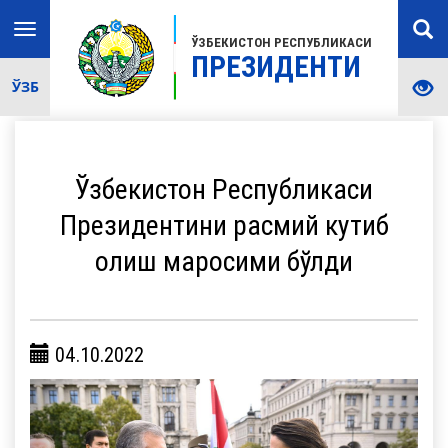
Toggle
ЎЗБЕКИСТОН РЕСПУБЛИКАСИ
navigation
ПРЕЗИДЕНТИ
ЎЗБ
Ўзбекистон Республикаси
Президентини расмий кутиб
олиш маросими бўлди
04.10.2022