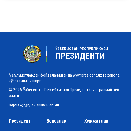
ЎЗБЕКИСТОН РЕСПУБЛИКАСИ
ПРЕЗИДЕНТИ
Маълумотлардан фойдаланилганда www.president.uz га ҳавола
кўрсатилиши шарт
© 2026 Ўзбекистон Республикаси Президентининг расмий веб-
сайти
Барча ҳуқуқлар ҳимояланган
Президент
Воқеалар
Ҳужжатлар