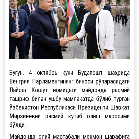
Бугун, 4 октябрь куни Будапешт шаҳрида
Венгрия Парламентининг биноси рўпарасидаги
Лайош Кошут номидаги майдонда расмий
ташриф билан ушбу мамлакатда бўлиб турган
Ўзбекистон Республикаси Президенти Шавкат
Мирзиёевни расмий кутиб олиш маросими
бўлди.
Майдонда олий мартабали меҳмон шарафига