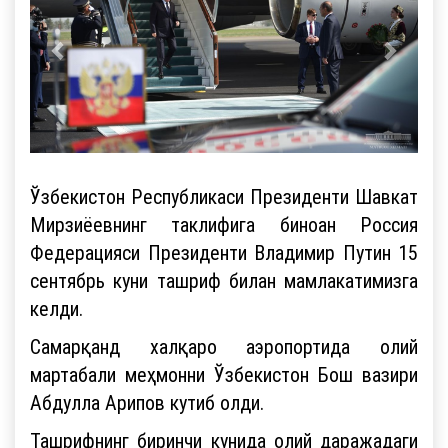
Ўзбекистон Республикаси Президенти Шавкат
Мирзиёевнинг таклифига биноан Россия
Федерацияси Президенти Владимир Путин 15
сентябрь куни ташриф билан мамлакатимизга
келди.
Самарқанд халқаро аэропортида олий
мартабали меҳмонни Ўзбекистон Бош вазири
Абдулла Арипов кутиб олди.
Ташрифнинг биринчи кунида олий даражадаги