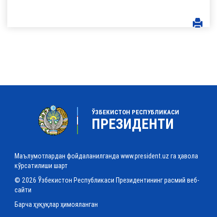
ЎЗБЕКИСТОН РЕСПУБЛИКАСИ
ПРЕЗИДЕНТИ
Маълумотлардан фойдаланилганда www.president.uz га ҳавола
кўрсатилиши шарт
© 2026 Ўзбекистон Республикаси Президентининг расмий веб-
сайти
Барча ҳуқуқлар ҳимояланган