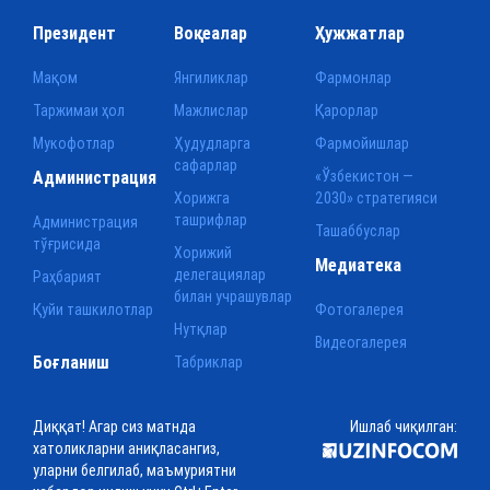
Президент
Воқеалар
Ҳужжатлар
Мақом
Янгиликлар
Фармонлар
Таржимаи ҳол
Мажлислар
Қарорлар
Мукофотлар
Ҳудудларга
Фармойишлар
сафарлар
Администрация
«Ўзбекистон —
Хорижга
2030» стратегияси
ташрифлар
Администрация
Ташаббуслар
тўғрисида
Хорижий
Медиатека
делегациялар
Раҳбарият
билан учрашувлар
Қуйи ташкилотлар
Фотогалерея
Нутқлар
Видеогалерея
Боғланиш
Табриклар
Диққат! Агар сиз матнда
Ишлаб чиқилган:
хатоликларни аниқласангиз,
уларни белгилаб, маъмуриятни