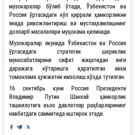
музокаралар бўлиб ўтади, Ўзбекистон ва
Россия ўртасидаги кўп қиррали ҳамкорликни
янада ривожлантириш ва мустаҳкамлашнинг
долзарб масалалари муҳокама қилинади.
Музокаралар якунида Ўзбекистон ва Россия
ўртасидаги стратегик шериклик
муносабатларини сифат жиҳатидан янги
даражага кўтаришга қаратилган икки
томонлама ҳужжатни имзолаш кўзда тутилган.
16 сентябрь куни Россия Президенти
Владимир Путин Шанхай ҳамкорлик
ташкилотига аъзо давлатлар раҳбарларининг
навбатдаги саммитида иштирок этади.