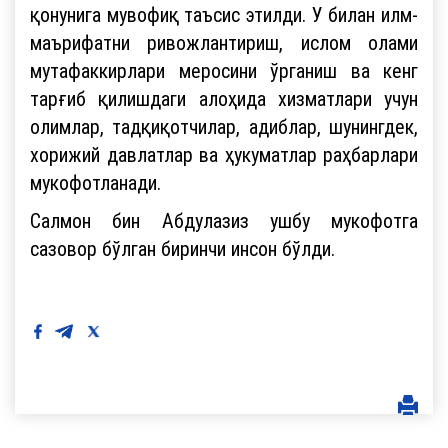
қонунига мувофиқ таъсис этилди. У билан илм-
маърифатни ривожлантириш, ислом олами
мутафаккирлари меросини ўрганиш ва кенг
тарғиб қилишдаги алоҳида хизматлари учун
олимлар, тадқиқотчилар, адиблар, шунингдек,
хорижий давлатлар ва ҳукуматлар раҳбарлари
мукофотланади.
Салмон бин Абдулазиз ушбу мукофотга
сазовор бўлган биринчи инсон бўлди.