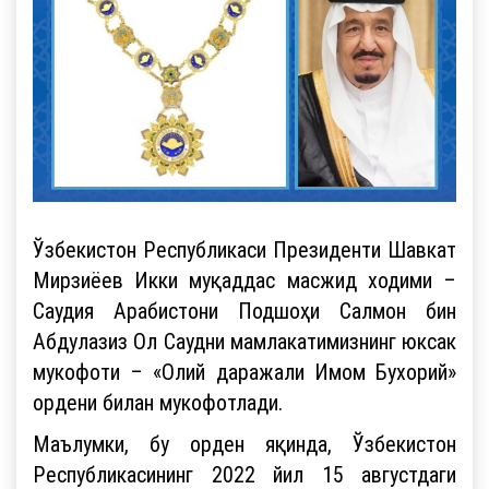
Ўзбекистон Республикаси Президенти Шавкат
Мирзиёев Икки муқаддас масжид ходими –
Саудия Арабистони Подшоҳи Салмон бин
Абдулазиз Ол Саудни мамлакатимизнинг юксак
мукофоти – «Олий даражали Имом Бухорий»
ордени билан мукофотлади.
Маълумки, бу орден яқинда, Ўзбекистон
Республикасининг 2022 йил 15 августдаги