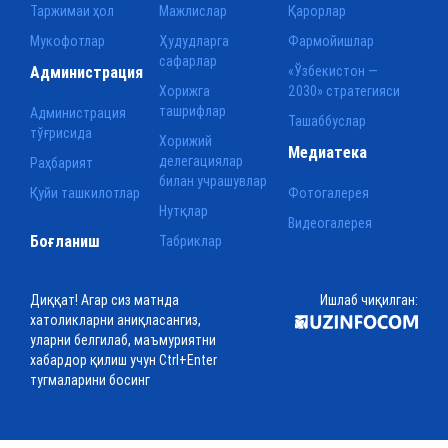
Таржимаи ҳол
Мажлислар
Қарорлар
Мукофотлар
Ҳудудларга
Фармойишлар
сафарлар
Администрация
«Ўзбекистон —
Хорижга
2030» стратегияси
ташрифлар
Администрация
Ташаббуслар
тўғрисида
Хорижий
Медиатека
делегациялар
Раҳбарият
билан учрашувлар
Қуйи ташкилотлар
Фотогалерея
Нутқлар
Видеогалерея
Боғланиш
Табриклар
Диққат! Агар сиз матнда
Ишлаб чиқилган:
хатоликларни аниқласангиз,
уларни белгилаб, маъмуриятни
хабардор қилиш учун Ctrl+Enter
тугмаларини босинг