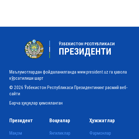
ЎЗБЕКИСТОН РЕСПУБЛИКАСИ
ПРЕЗИДЕНТИ
Маълумотлардан фойдаланилганда www.president.uz га ҳавола
кўрсатилиши шарт
© 2026 Ўзбекистон Республикаси Президентининг расмий веб-
сайти
Барча ҳуқуқлар ҳимояланган
Президент
Воқеалар
Ҳужжатлар
Мақом
Янгиликлар
Фармонлар