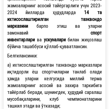
жамоаларнинг асосий тайёргарлиги учун 2023-
2024 йилларда ҳудудларда
14
та
ихтисослаштирилган таэквондо
марказини
барпо этиш ва уларни
замонавий
спорт
инвентарлари
ва
ускуналари
билан жиҳозлаш
бўйича ташаббуси қўллаб-қувватлансин.
Белгилансинки:
а) ихтисослаштирилган таэквондо марказлари
иқтидорли ёш спортчиларни танлаб олади
ҳамда уларни келгусида миллий терма
жамоаларнинг асосий ва захира таркибига
тайёрлаб беради, шунингдек, ҳудудий саралаш
мусобақаларини, клуб чемпионатларини
ташкил этади ва ўтказади;