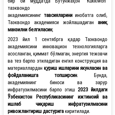
бир ой муддатда Бутунжаҳон “Kukkiwon”
таэквондо
академиясининг
тавсияларини
инобатга олиб,
Таэквондо академияси жойлашадиган
аниқ
манзилни белгиласин
;
2023 йил 1 сентябрга қадар Таэквондо
академиясини инновацион технологияларга
асосланган, қиммат бўлмаган, энергия тежовчи
ва тез барпо этиладиган енгил конструкция ва
материаллардан
қуриш ишларини якунласин ва
фойдаланишга топширсин
. Бунда,
академиянинг биноси ва зарур
инфратузилмасини барпо этиш
2023 йилдаги
Ўзбекистон Республикасининг ижтимоий ва
ишлаб чиқариш инфратузилмасини
ривожлантириш дастурига
киритилади.