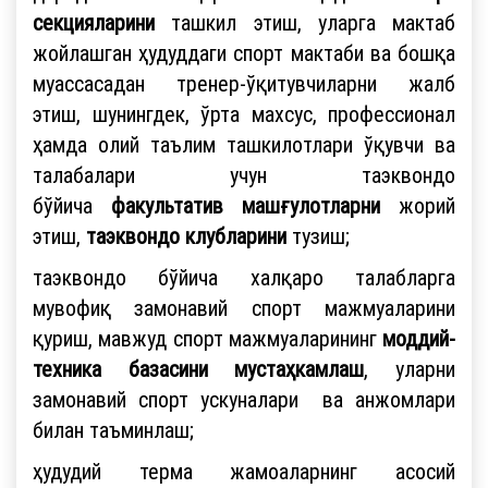
секцияларини
ташкил этиш, уларга мактаб
жойлашган ҳудуддаги спорт мактаби ва бошқа
муассасадан тренер-ўқитувчиларни жалб
этиш, шунингдек, ўрта махсус, профессионал
ҳамда олий таълим ташкилотлари ўқувчи ва
талабалари учун таэквондо
бўйича
факультатив машғулотларни
жорий
этиш,
таэквондо клубларини
тузиш;
таэквондо бўйича халқаро талабларга
мувофиқ замонавий спорт мажмуаларини
қуриш, мавжуд спорт мажмуаларининг
моддий-
техника базасини мустаҳкамлаш
, уларни
замонавий спорт ускуналари ва анжомлари
билан таъминлаш;
ҳудудий терма жамоаларнинг асосий