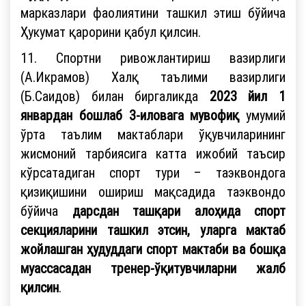
марказлари фаолиятини ташкил этиш бўйича
Ҳукумат қарорини қабул қилсин.
11.
Спортни ривожлантириш вазирлиги
(А.Икрамов) Халқ таълими вазирлиги
(Б.Саидов) билан биргаликда
2023 йил 1
январдан бошлаб 3-иловага
мувофиқ
умумий
ўрта таълим мактаблари ўқувчиларининг
жисмоний тарбиясига катта ижобий таъсир
кўрсатадиган спорт тури – таэквондога
қизиқишини ошириш мақсадида таэквондо
бўйича
дарсдан ташқари алоҳида спорт
секцияларини ташкил этсин, уларга мактаб
жойлашган ҳудуддаги спорт мактаби ва бошқа
муассасадан тренер-ўқитувчиларни жалб
қилсин
.