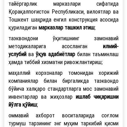
тайёргарлик марказлари сифатида
Қорақалпоғистон Республикаси, вилоятлар ва
Тошкент шаҳрида енгил конструкция асосида
қуриладиган
марказлар ташкил этиш
;
таэквондони ўқитишнинг замонавий
методикаларига асосланган
илмий-
услубий
ва
ўқув адабиётлар
билан таъминлаш
ҳамда тиббий хизматни ривожлантириш;
маҳаллий корхоналар томонидан хорижий
компаниялар билан биргаликда таэквондо
бўйича халқаро стандартларга мос замонавий
инвентарлар ва жиҳозлар
ишлаб чиқаришни
йўлга қўйиш
;
оммавий ахборот воситаларида соғлом
турмуш тарзининг энг муҳим таркибий қисми