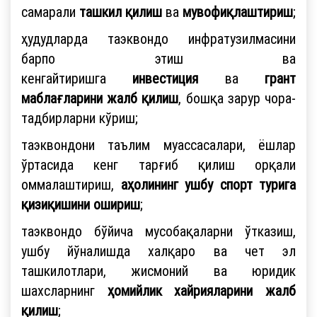
самарали
ташкил қилиш
ва
мувофиқлаштириш
;
ҳудудларда таэквондо инфратузилмасини
барпо этиш ва
кенгайтиришга
инвестиция
ва
грант
маблағларини жалб қилиш
, бошқа зарур чора-
тадбирларни кўриш;
таэквондони таълим муассасалари, ёшлар
ўртасида кенг тарғиб қилиш орқали
оммалаштириш,
аҳолининг ушбу спорт турига
қизиқишини ошириш
;
таэквондо бўйича мусобақаларни ўтказиш,
ушбу йўналишда халқаро ва чет эл
ташкилотлари, жисмоний ва юридик
шахсларнинг
ҳомийлик хайрияларини жалб
қилиш
;