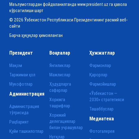
Маълумотлардан фойдаланилганда www.president.uz га ҳавола
кўрсатилиши шарт
© 2026 Ўзбекистон Республикаси Президентининг расмий веб-
сайти
Барча ҳуқуқлар ҳимояланган
Президент
Воқеалар
Ҳужжатлар
Мақом
Янгиликлар
Фармонлар
Таржимаи ҳол
Мажлислар
Қарорлар
Мукофотлар
Ҳудудларга
Фармойишлар
сафарлар
Администрация
«Ўзбекистон —
Хорижга
2030» стратегияси
ташрифлар
Администрация
Ташаббуслар
тўғрисида
Хорижий
Медиатека
делегациялар
Раҳбарият
билан учрашувлар
Қуйи ташкилотлар
Фотогалерея
Нутқлар