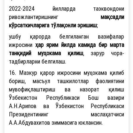
2022-2024 йилларда таэквондони
ривожлантиришнинг
мақсадли
кўрсаткичларига тўлақонли эришиш
;
ушбу қарорда белгиланган вазифалар
ижросини
ҳар ярим йилда камида бир марта
танқидий муҳокама қилиш
, зарур чора-
тадбирларни белгилаш.
16.
Мазкур қарор ижросини муҳокама қилиб
бориш, масъул ташкилотлар фаолиятини
мувофиқлаштириш ва назорат қилиш
Ўзбекистон Республикаси Бош вазири
А.Н.Арипов ва Ўзбекистон Республикаси
Президентининг маслаҳатчиси
А.А.Абдувахитов зиммасига юклансин.