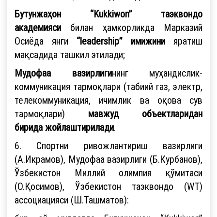
Бутунжаҳон “Kukkiwon” таэквондо
академияси
билан ҳамкорликда Марказий
Осиёда янги
“leadership”
имижини
яратиш
мақсадида ташкил этилади;
Мудофаа вазирлиги
нинг муҳандислик-
коммуникация тармоқлари (табиий газ, электр,
телекоммуникация, ичимлик ва оқова сув
тармоқлари)
мавжуд объектларидан
бирида
жойлаштирилади
.
6.
Спортни ривожлантириш вазирлиги
(А.Икрамов), Мудофаа вазирлиги (Б.Курбанов),
Ўзбекистон Миллий олимпия қўмитаси
(О.Қосимов), Ўзбекистон таэквондо (WT)
ассоциацияси (Ш.Ташматов):