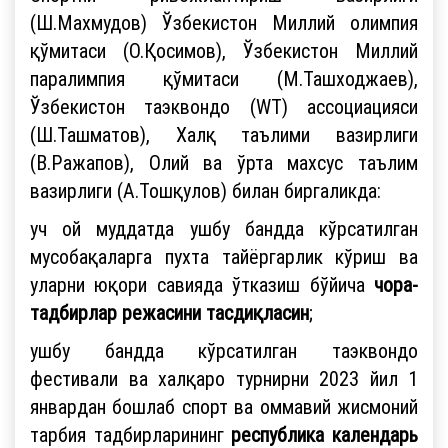
(Ш.Махмудов) Ўзбекистон Миллий олимпия
қўмитаси (О.Қосимов), Ўзбекистон Миллий
паралимпия қўмитаси (М.Ташходжаев),
Ўзбекистон таэквондо (WT) ассоциацияси
(Ш.Ташматов), Халқ таълими вазирлиги
(В.Ражапов), Олий ва ўрта махсус таълим
вазирлиги (А.Тошқулов) билан биргаликда:
уч ой муддатда ушбу бандда кўрсатилган
мусобақаларга пухта тайёргарлик кўриш ва
уларни юқори савияда ўтказиш бўйича
чора-
тадбирлар режасини тасдиқласин
;
ушбу бандда кўрсатилган таэквондо
фестивали ва халқаро турнирни 2023 йил 1
январдан бошлаб спорт ва оммавий жисмоний
тарбия тадбирларининг
республика календарь