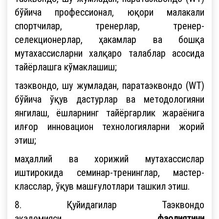
бўйича профессионал, юқори малакали
спортчилар, тренерлар, тренер-
селекционерлар, ҳакамлар ва бошқа
мутахассисларни халқаро талаблар асосида
тайёрлашга кўмаклашиш;
таэквондо, шу жумладан, паратаэквондо (WT)
бўйича ўқув дастурлар ва методологияни
янгилаш, ёшларнинг тайёргарлик жараёнига
илғор инновацион технологияларни жорий
этиш;
маҳаллий ва хорижий мутахассислар
иштирокида семинар-тренинглар, мастер-
класслар, ўқув машғулотлари ташкил этиш.
8.
Қуйидагилар Таэквондо
академияси
фаолиятини