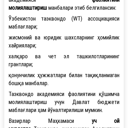
молиялаштириш
манбалари этиб белгилансин:
Ўзбекистон таэквондо (WT) ассоциацияси
маблағлари;
жисмоний ва юридик шахсларнинг ҳомийлик
хайриялари;
халқаро ва чет эл ташкилотларининг
грантлари;
қонунчилик ҳужжатлари билан тақиқланмаган
бошқа манбалар.
Таэквондо академияси фаолиятини қўшимча
молиялаштириш учун Давлат бюджети
маблағлари ҳам йўналтирилиши мумкин.
Вазирлар Маҳкамаси
уч ой